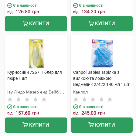
Є в наявності
Є в наявності
126.80
грн
134.20
грн
від
від
КУПИТИ
КУПИТИ
Курносики 7267 Ніблер для
Canpol Babies Тарілка з
пюре 1 шт
вилкою та ложкою
Ведмедик 2/422 140 мл 1 шт
Іву Ліндо Мазер енд Бейбі
Канпол
Продактс
Є в наявності
Є в наявності
157.60
грн
245.00
грн
від
від
КУПИТИ
КУПИТИ