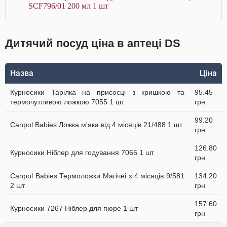
SCF796/01 200 мл 1 шт
Дитячий посуд ціна в аптеці DS
Назва
Ціна
Курносики Тарілка на присосці з кришкою та
95.45
термочутливою ложкою 7055 1 шт
грн
99.20
Canpol Babies Ложка м'яка від 4 місяців 21/488 1 шт
грн
126.80
Курносики Ніблер для годування 7065 1 шт
грн
Canpol Babies Термоложки Магічні з 4 місяців 9/581
134.20
2 шт
грн
157.60
Курносики 7267 Ніблер для пюре 1 шт
грн