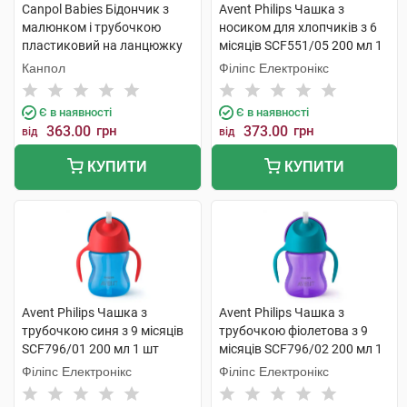
Canpol Babies Бідончик з
Avent Philips Чашка з
малюнком і трубочкою
носиком для хлопчиків з 6
пластиковий на ланцюжку
місяців SCF551/05 200 мл 1
4/102 1 шт
шт
Канпол
Філіпс Електронікс
Є в наявності
Є в наявності
363.00
грн
373.00
грн
від
від
КУПИТИ
КУПИТИ
Avent Philips Чашка з
Avent Philips Чашка з
трубочкою синя з 9 місяців
трубочкою фіолетова з 9
SCF796/01 200 мл 1 шт
місяців SCF796/02 200 мл 1
шт
Філіпс Електронікс
Філіпс Електронікс