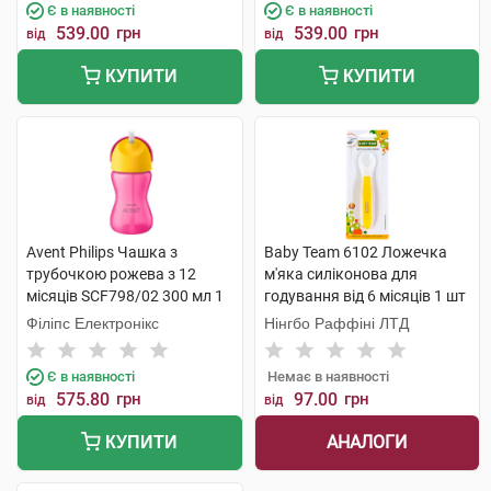
Є в наявності
Є в наявності
539.00
грн
539.00
грн
від
від
КУПИТИ
КУПИТИ
Avent Philips Чашка з
Baby Team 6102 Ложечка
трубочкою рожева з 12
м'яка силіконова для
місяців SCF798/02 300 мл 1
годування від 6 місяців 1 шт
шт
Філіпс Електронікс
Нінгбо Раффіні ЛТД
Є в наявності
Немає в наявності
575.80
грн
97.00
грн
від
від
АНАЛОГИ
КУПИТИ