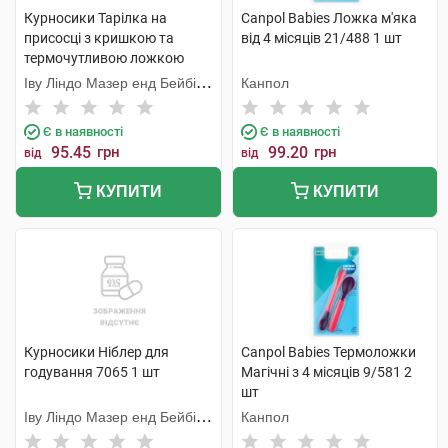
Курносики Тарілка на
Canpol Babies Ложка м'яка
присосці з кришкою та
від 4 місяців 21/488 1 шт
термочутливою ложкою
7055 1 шт
Іву Ліндо Мазер енд Бейбі
Канпол
Продактс
Є в наявності
Є в наявності
95.45
грн
99.20
грн
від
від
КУПИТИ
КУПИТИ
Курносики Ніблер для
Canpol Babies Термоложки
годування 7065 1 шт
Магічні з 4 місяців 9/581 2
шт
Іву Ліндо Мазер енд Бейбі
Канпол
Продактс