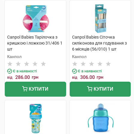
Canpol Babies Тарілочка з
Canpol Babies Сіточка
кришкою і ложкою 31/406 1
силіконова для годування з
шт
6 місяців (56/010) 1 шт
Канпол
Канпол
Є в наявності
Є в наявності
286.00
грн
306.00
грн
від
від
КУПИТИ
КУПИТИ