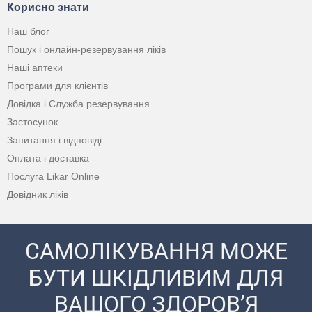
Корисно знати
Наш блог
Пошук і онлайн-резервування ліків
Наші аптеки
Програми для клієнтів
Довідка і Служба резервування
Застосунок
Запитання і відповіді
Оплата і доставка
Послуга Likar Online
Довідник ліків
САМОЛІКУВАННЯ МОЖЕ
БУТИ ШКІДЛИВИМ ДЛЯ
ВАШОГО ЗДОРОВ’Я