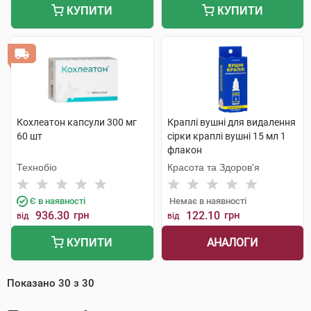
КУПИТИ
КУПИТИ
Кохлеатон капсули 300 мг
Краплі вушні для видалення
60 шт
сірки краплі вушні 15 мл 1
флакон
Технобіо
Красота та Здоров'я
Є в наявності
Немає в наявності
936.30
грн
122.10
грн
від
від
АНАЛОГИ
КУПИТИ
Показано
30
з
30