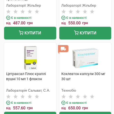
Лабораторії Жільбер
Лабораторії Жільбер
Є в наявності
Є в наявності
487.00
грн
550.00
грн
від
від
КУПИТИ
КУПИТИ
Цетраксал Плюс краплі
Кохлеатон капсули 300 мг
вушні 10 мл 1 флакон
30 шт
Лабораторія Сальват, С.А.
Технобіо
Є в наявності
Є в наявності
557.60
грн
650.00
грн
від
від