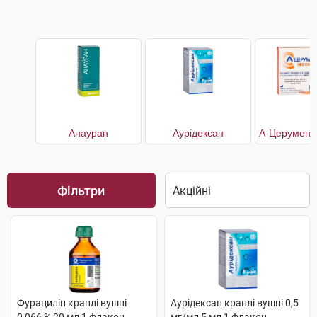
Анауран
Аурiдексан
Фільтри
Фурацилін краплі вушні
Аурiдексан краплі вушні 0,5