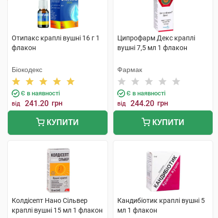
Отипакс краплі вушні 16 г 1
Ципрофарм Декс краплі
флакон
вушні 7,5 мл 1 флакон
Біокодекс
Фармак
Є в наявності
Є в наявності
241.20
грн
244.20
грн
від
від
КУПИТИ
КУПИТИ
Колдісепт Нано Сільвер
Кандибіотик краплі вушні 5
краплі вушні 15 мл 1 флакон
мл 1 флакон