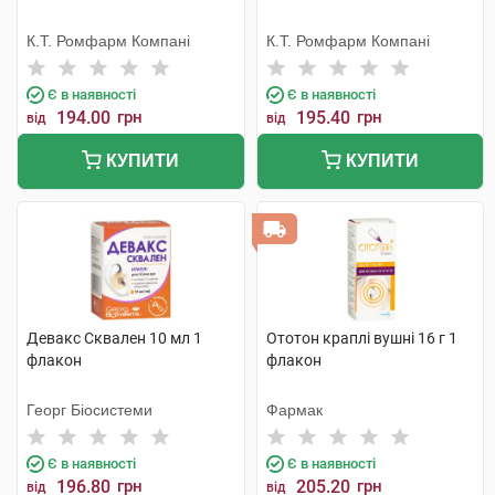
К.Т. Ромфарм Компані
К.Т. Ромфарм Компані
Є в наявності
Є в наявності
194.00
грн
195.40
грн
від
від
КУПИТИ
КУПИТИ
Девакс Сквален 10 мл 1
Ототон краплі вушні 16 г 1
флакон
флакон
Георг Біосистеми
Фармак
Є в наявності
Є в наявності
196.80
грн
205.20
грн
від
від