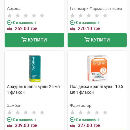
Аркона
Гленмарк Фармасьютикалз
Є в наявності
Є в наявності
262.00
грн
270.10
грн
від
від
КУПИТИ
КУПИТИ
Анауран краплі вушні 25 мл
Полідекса краплі вушні 10,5
1 флакон
мл 1 флакон
Замбон
Фармастер
Є в наявності
Є в наявності
309.00
грн
327.00
грн
від
від