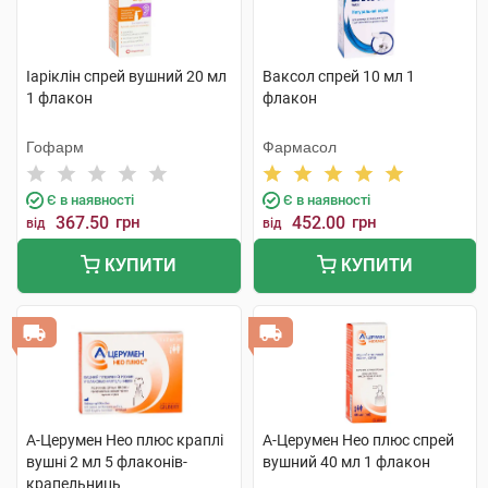
Іаріклін спрей вушний 20 мл
Ваксол спрей 10 мл 1
1 флакон
флакон
Гофарм
Фармасол
Є в наявності
Є в наявності
367.50
грн
452.00
грн
від
від
КУПИТИ
КУПИТИ
А-Церумен Нео плюс краплі
А-Церумен Нео плюс спрей
вушні 2 мл 5 флаконів-
вушний 40 мл 1 флакон
крапельниць