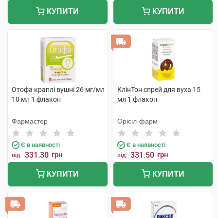
КУПИТИ
КУПИТИ
Отофа краплі вушні 26 мг/мл
КлінТон спрей для вуха 15
10 мл 1 флакон
мл 1 флакон
Фармастер
Орісіл-фарм
Є в наявності
Є в наявності
331.30
грн
331.50
грн
від
від
КУПИТИ
КУПИТИ