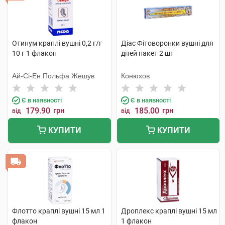
Отинум краплі вушні 0,2 г/г
Діас Фітоворонки вушні для
10 г 1 флакон
дітей пакет 2 шт
Ай-Сі-Ен Польфа Жешув
Конюхов
Є в наявності
Є в наявності
179.90
грн
185.00
грн
від
від
КУПИТИ
КУПИТИ
Флотто краплі вушні 15 мл 1
Дроплекс краплі вушні 15 мл
флакон
1 флакон