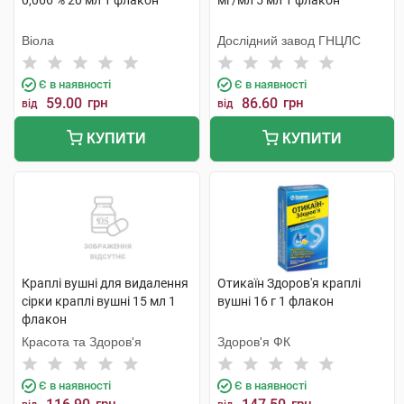
0,066 % 20 мл 1 флакон
мг/мл 5 мл 1 флакон
Віола
Дослідний завод ГНЦЛС
Є в наявності
Є в наявності
59.00
грн
86.60
грн
від
від
КУПИТИ
КУПИТИ
Краплі вушні для видалення
Отикаїн Здоров'я краплі
сірки краплі вушні 15 мл 1
вушні 16 г 1 флакон
флакон
Красота та Здоров'я
Здоров'я ФК
Є в наявності
Є в наявності