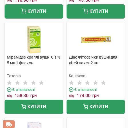
116.90
грн
147.50
грн
від
від
КУПИТИ
КУПИТИ
Мірамідез краплі вушні 0,1 %
Діас Фітосвічки вушні для
5 мл 1 флакон
дітей пакет 2 шт
Тетерів
Конюхов
Є в наявності
Є в наявності
158.30
грн
174.00
грн
від
від
КУПИТИ
КУПИТИ