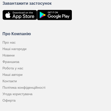
Завантажити застосунок
Про Компанію
Про нас
Наші нагороди
Новини
Франшиза
Робота у нас
Наші автори
Контакти
Політика конфіденційності
Угода користувача
Оферта