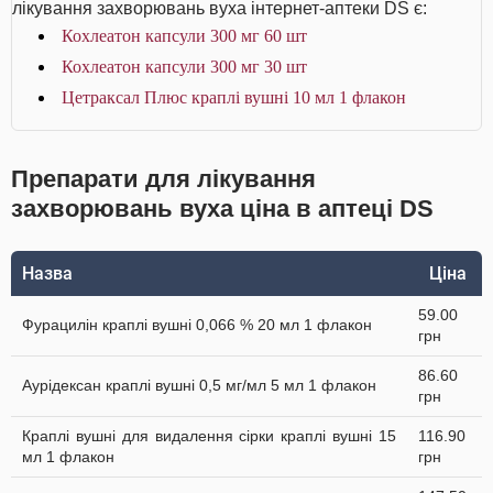
лікування захворювань вуха інтернет-аптеки DS є:
Кохлеатон капсули 300 мг 60 шт
Кохлеатон капсули 300 мг 30 шт
Цетраксал Плюс краплі вушні 10 мл 1 флакон
Препарати для лікування
захворювань вуха ціна в аптеці DS
Назва
Ціна
59.00
Фурацилін краплі вушні 0,066 % 20 мл 1 флакон
грн
86.60
Аурiдексан краплі вушні 0,5 мг/мл 5 мл 1 флакон
грн
Краплі вушні для видалення сірки краплі вушні 15
116.90
мл 1 флакон
грн