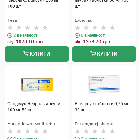
Міфенакс капсули 250 мг
Імуран таблетки 50 мг 100
100 шт
шт
Тева
Екселла
Є в наявності
Є в наявності
1070.10
грн
1378.70
грн
від
від
КУПИТИ
КУПИТИ
Сандімун Неорал капсули
Енварсус таблетки 0,75 мг
100 мг 50 шт
30 шт
Новартіс Фарма Штейн
Роттендорф Фарма
Є в наявності
Є в наявності