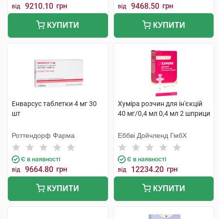
9210.10
грн
9468.50
грн
від
від
КУПИТИ
КУПИТИ
Енварсус таблетки 4 мг 30
Хуміра розчин для ін'єкцій
шт
40 мг/0,4 мл 0,4 мл 2 шприци
Роттендорф Фарма
Еббві Дойчленд ГмбХ
Є в наявності
Є в наявності
9664.80
грн
12234.20
грн
від
від
КУПИТИ
КУПИТИ