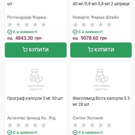
шт
40 мг/0,8 мл 0,8 мл 2 шприци
Роттендорф Фарма
Новартіс Фарма Штейн
Є в наявності
Є в наявності
4843.30
грн
9078.60
грн
від
від
КУПИТИ
КУПИТИ
Програф капсули 5 мг 50 шт
Фінголімод Віста капсули 0.5
мг 28 шт
Астеллас Ірланд Ко. Лтд
Сінтон Хіспанія
Є в наявності
Є в наявності