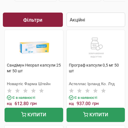
Фільтри
Сандімун Неорал капсули 25
Програф капсули 0,5 мг 50
мг 50 шт
шт
Новартіс Фарма Штейн
Астеллас Ірланд Ко. Лтд
Є в наявності
Є в наявності
612.80
грн
937.00
грн
від
від
КУПИТИ
КУПИТИ