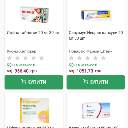
Лефно таблетки 20 мг 30 шт
Сандімун Неорал капсули 50
мг 50 шт
Кусум Хелтхкер
Новартіс Фарма Штейн
Є в наявності
Є в наявності
956.40
грн
1051.70
грн
від
від
КУПИТИ
КУПИТИ