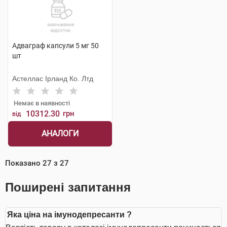
Адваграф капсули 5 мг 50
шт
Астеллас Ірланд Ко. Лтд
Немає в наявності
10312.30
грн
від
АНАЛОГИ
Показано
27
з
27
Поширені запитання
Яка ціна на імунодепресанти ?