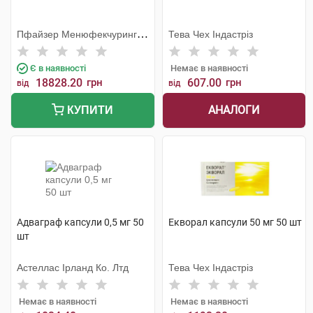
Пфайзер Менюфекчуринг
Тева Чех Індастріз
Дойчленд
Є в наявності
Немає в наявності
18828.20
грн
607.00
грн
від
від
АНАЛОГИ
КУПИТИ
Адваграф капсули 0,5 мг 50
Екворал капсули 50 мг 50 шт
шт
Астеллас Ірланд Ко. Лтд
Тева Чех Індастріз
Немає в наявності
Немає в наявності