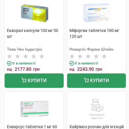
Екворал капсули 100 мг 50
Міфортик таблетки 180 мг
шт
120 шт
Тева Чех Індастріз
Новартіс Фарма Штейн
Є в наявності
Є в наявності
2177.80
грн
2243.90
грн
від
від
КУПИТИ
КУПИТИ
Енварсус таблетки 1 мг 60
Хайрімоз розчин для ін'єкцій