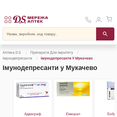
Аптека D.S.
Препарати Для Імунітету
Імунодепресанти
Імунодепресанти У Мукачево
Імунодепресанти у Мукачево
Адваграф
Екворал
Енбр