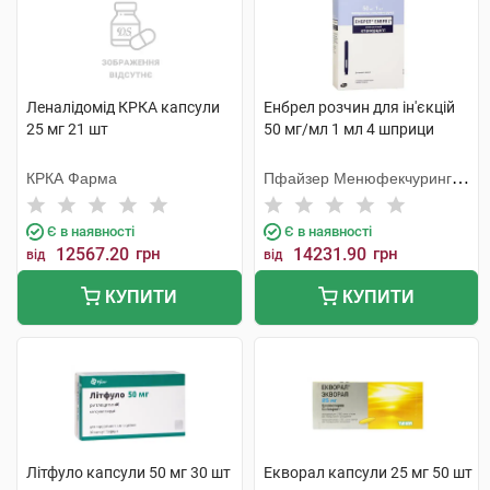
Леналідомід КРКА капсули
Енбрел розчин для ін'єкцій
25 мг 21 шт
50 мг/мл 1 мл 4 шприци
КРКА Фарма
Пфайзер Менюфекчуринг
Бельгія
Є в наявності
Є в наявності
12567.20
грн
14231.90
грн
від
від
КУПИТИ
КУПИТИ
Літфуло капсули 50 мг 30 шт
Екворал капсули 25 мг 50 шт