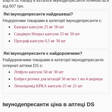
Вартість товару в каталозі імунодепресанти починається
від 607 грн.
Які імунодепресанти найдешевші?
Недорогими товарами в категорії імунодепресанти є:
Екворал капсули 25 мг 50 шт
Сандімун Неорал капсули 25 мг 50 шт
Програф капсули 0,5 мг 50 шт
Які імунодепресанти є найдорожчими?
Найдорожчими товарами в категорії імунодепресанти
інтернет-аптеки DS є:
Літфуло капсули 50 мг 30 шт
Енбрел розчин для ін'єкцій 50 мг/мл 1 мл 4 шприци
Леналідомід КРКА капсули 25 мг 21 шт
Імунодепресанти ціна в аптеці DS