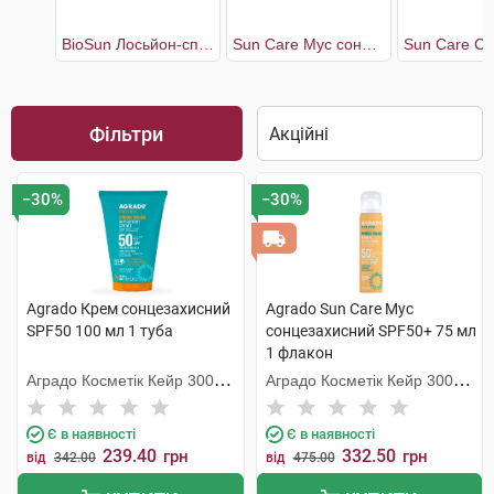
BioSun Лосьйон-спрей сонцезахисний SPF60
Sun Care Мус сонцезахисний SPF50+
Фільтри
−30%
−30%
Agrado Крем сонцезахисний
Agrado Sun Care Мус
SPF50 100 мл 1 туба
сонцезахисний SPF50+ 75 мл
1 флакон
Аградо Косметік Кейр 3000
Аградо Косметік Кейр 3000
С.Л.У.
С.Л.У.
Є в наявності
Є в наявності
239.40
332.50
грн
грн
від
342.00
від
475.00