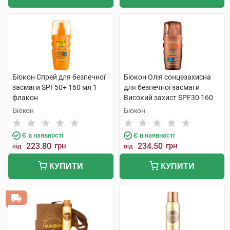
Біокон Спрей для безпечної
Біокон Олія сонцезахисна
засмаги SPF50+ 160 мл 1
для безпечної засмаги
флакон
Високий захист SPF30 160
мл 1 флакон
Біокон
Біокон
Є в наявності
Є в наявності
223.80
грн
234.50
грн
від
від
КУПИТИ
КУПИТИ