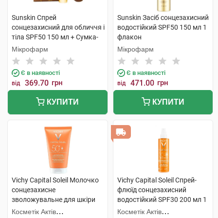
Sunskin Спрей
Sunskin Засіб сонцезахисний
сонцезахисний для обличчя і
водостійкий SPF50 150 мл 1
тіла SPF50 150 мл + Сумка-
флакон
шопер 150 мл 1 набір
Мікрофарм
Мікрофарм
Є в наявності
Є в наявності
369.70
грн
471.00
грн
від
від
КУПИТИ
КУПИТИ
Vichy Capital Soleil Молочко
Vichy Capital Soleil Спрей-
сонцезахисне
флюїд сонцезахисний
зволожувальне для шкіри
водостійкий SPF30 200 мл 1
обличчя та тіла дітей та
флакон
Косметік Актів
Косметік Актів