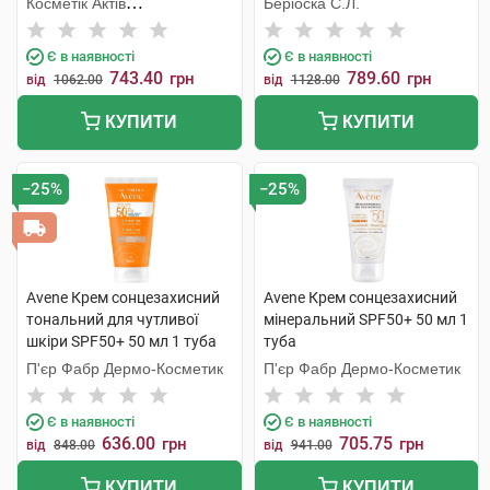
Косметік Актів
Беріоска С.Л.
флакон
Інтернаціональ
Є в наявності
Є в наявності
743.40
789.60
грн
грн
від
1062.00
від
1128.00
КУПИТИ
КУПИТИ
−25%
−25%
Avene Крем сонцезахисний
Avene Крем сонцезахисний
тональний для чутливої
мінеральний SPF50+ 50 мл 1
шкіри SPF50+ 50 мл 1 туба
туба
П'єр Фабр Дермо-Косметик
П'єр Фабр Дермо-Косметик
Є в наявності
Є в наявності
636.00
705.75
грн
грн
від
848.00
від
941.00
КУПИТИ
КУПИТИ