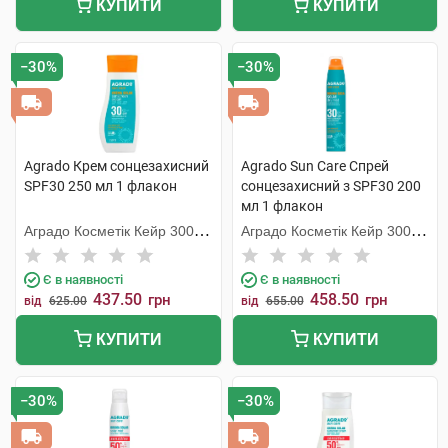
КУПИТИ
КУПИТИ
−30%
−30%
Agrado Крем сонцезахисний
Agrado Sun Care Спрей
SPF30 250 мл 1 флакон
сонцезахисний з SPF30 200
мл 1 флакон
Аградо Косметік Кейр 3000
Аградо Косметік Кейр 3000
С.Л.У.
С.Л.У.
Є в наявності
Є в наявності
437.50
458.50
грн
грн
від
625.00
від
655.00
КУПИТИ
КУПИТИ
−30%
−30%