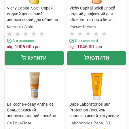
Vichy Capital Soleil Спрей
Vichy Capital Soleil Спрей
водний двофазний
водний двофазний для
зволожуючий для обличчя
обличчя та тіла з бета-
та тіла з гіалуроновою
каротином, що посилює
Косметік Актів
Косметік Актів
кислотою SPF50 200 мл 1
засмагу SPF50 200 мл 1
Інтернаціональ
Інтернаціональ
флакон
флакон
Є в наявності
Є в наявності
1006.00
грн
1045.00
грн
від
від
КУПИТИ
КУПИТИ
La Roche-Posay Anthelios
Babe Laboratorios Sun
Сонцезахисний
Protection Лосьйон
зволожувальний лосьйон
сонцезахисний з ступенем
для обличчя та тіла SPF50+
захисту SPF 50+ і
Ля Рош-Позе
Laboratorios Babe, S.L.
250 мл 1 туба
заспокійливими активними