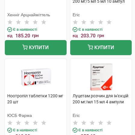
200 мг/5 мл 5 мл 10 ампул
Хенніг Арцнайміттель
Егіс
Є в наявності
Є в наявності
185.20
грн
203.70
грн
від
від
КУПИТИ
КУПИТИ
Ноотропіл таблетки 1200 мг
Луцетам розчин для ін'єкцій
20 шт
200 мг/мл 15 мл 4 ампули
ЮСБ Фарма
Егіс
Є в наявності
Є в наявності