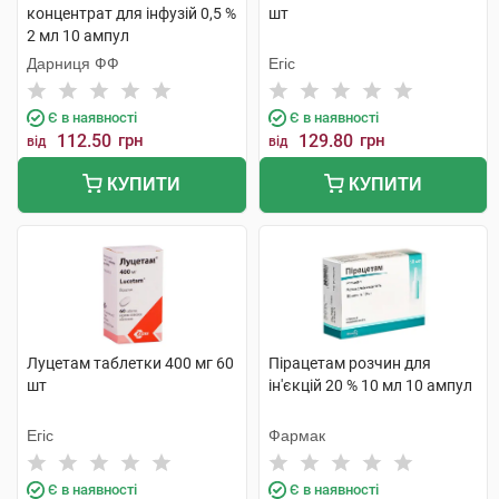
концентрат для інфузій 0,5 %
шт
2 мл 10 ампул
Дарниця ФФ
Егіс
Є в наявності
Є в наявності
112.50
грн
129.80
грн
від
від
КУПИТИ
КУПИТИ
Луцетам таблетки 400 мг 60
Пірацетам розчин для
шт
ін'єкцій 20 % 10 мл 10 ампул
Егіс
Фармак
Є в наявності
Є в наявності