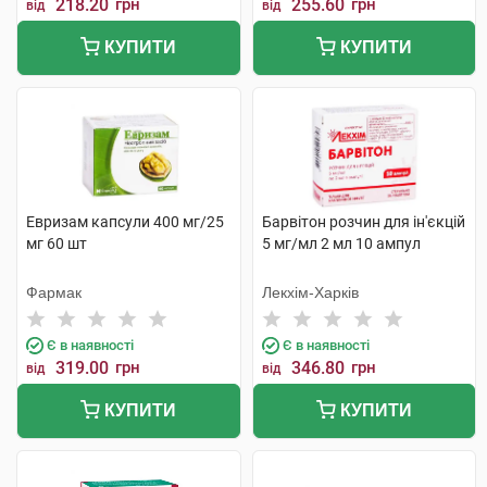
218.20
грн
255.60
грн
від
від
КУПИТИ
КУПИТИ
Евризам капсули 400 мг/25
Барвітон розчин для ін'єкцій
мг 60 шт
5 мг/мл 2 мл 10 ампул
Фармак
Лекхім-Харків
Є в наявності
Є в наявності
319.00
грн
346.80
грн
від
від
КУПИТИ
КУПИТИ