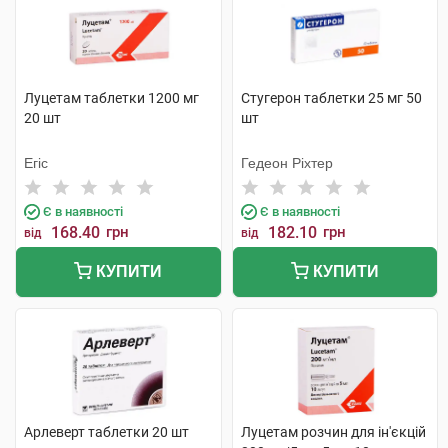
Луцетам таблетки 1200 мг
Стугерон таблетки 25 мг 50
20 шт
шт
Егіс
Гедеон Ріхтер
Є в наявності
Є в наявності
168.40
грн
182.10
грн
від
від
КУПИТИ
КУПИТИ
Арлеверт таблетки 20 шт
Луцетам розчин для ін'єкцій