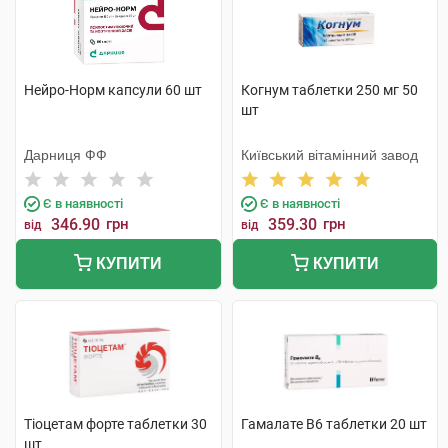
Нейро-Норм капсули 60 шт
Когнум таблетки 250 мг 50
шт
Дарниця ФФ
Київський вітамінний завод
Є в наявності
Є в наявності
346.90
грн
359.30
грн
від
від
КУПИТИ
КУПИТИ
Тіоцетам форте таблетки 30
Гамалате В6 таблетки 20 шт
шт