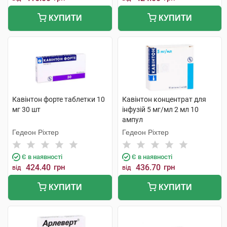
КУПИТИ
КУПИТИ
Кавінтон форте таблетки 10
Кавінтон концентрат для
мг 30 шт
інфузій 5 мг/мл 2 мл 10
ампул
Гедеон Ріхтер
Гедеон Ріхтер
Є в наявності
Є в наявності
424.40
грн
436.70
грн
від
від
КУПИТИ
КУПИТИ