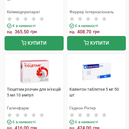
Київмедпрепарат
Феррер Інтернасіональ
Є в наявності
Є в наявності
365.50
грн
408.70
грн
від
від
КУПИТИ
КУПИТИ
Тіоцетам розчин для ін'єкцій
Кавінтон таблетки 5 мг 50
5 мл 10 ампул
шт
Галичфарм
Гедеон Ріхтер
Є в наявності
Є в наявності
416.00
грн
424.00
грн
від
від