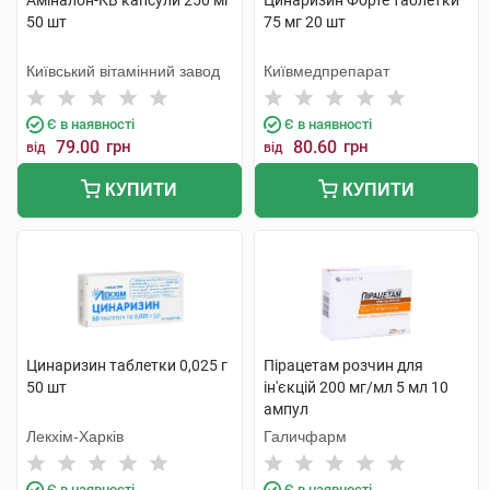
Аміналон-КВ капсули 250 мг
Цинаризин Форте таблетки
50 шт
75 мг 20 шт
Київський вітамінний завод
Київмедпрепарат
Є в наявності
Є в наявності
79.00
грн
80.60
грн
від
від
КУПИТИ
КУПИТИ
Цинаризин таблетки 0,025 г
Пірацетам розчин для
50 шт
ін'єкцій 200 мг/мл 5 мл 10
ампул
Лекхім-Харків
Галичфарм
Є в наявності
Є в наявності