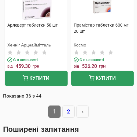
Арлеверт таблетки 50 шт
Прамістар таблетки 600 мг
20 шт
Хенніг Арцнайміттель
Космо
Є в наявності
Є в наявності
459.30
грн
526.20
грн
від
від
КУПИТИ
КУПИТИ
Показано
36
з
44
1
2
›
Поширені запитання