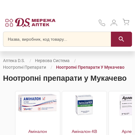
Аптека D.S.
Нервова Система
Ноотропні Препарати
Ноотропні Препарати У Мукачево
Ноотропні препарати у Мукачево
Аміналон
Аміналон-КВ
Арлев