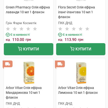
Green Pharmacy Олія ефірна
Flora Secret Олія ефірна
лаванди 10 мл 1 флакон
іланг-ілангова 10 мл 1
флакон
Грін Фарм Косметік
ПКК ДНД
Є в наявності
Є в наявності
110.00
грн
113.90
грн
від
від
КУПИТИ
КУПИТИ
Arbor Vitae Олія ефірна
Arbor Vitae Олія ефірна
Мандаринова 10 мл 1
Лимонна 10 мл 1 флакон
флакон
ПКК ДНД
ПКК ДНД