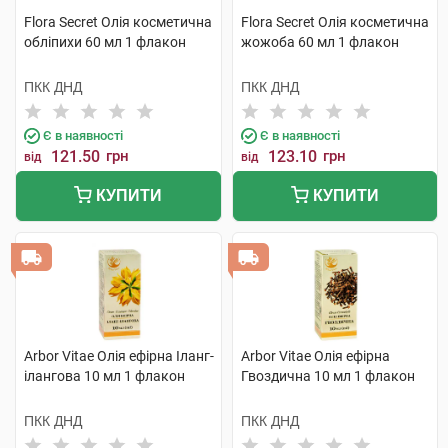
Flora Secret Олія косметична
Flora Secret Олія косметична
обліпихи 60 мл 1 флакон
жожоба 60 мл 1 флакон
ПКК ДНД
ПКК ДНД
Є в наявності
Є в наявності
121.50
грн
123.10
грн
від
від
КУПИТИ
КУПИТИ
Arbor Vitae Олія ефірна Іланг-
Arbor Vitae Олія ефірна
ілангова 10 мл 1 флакон
Гвоздична 10 мл 1 флакон
ПКК ДНД
ПКК ДНД