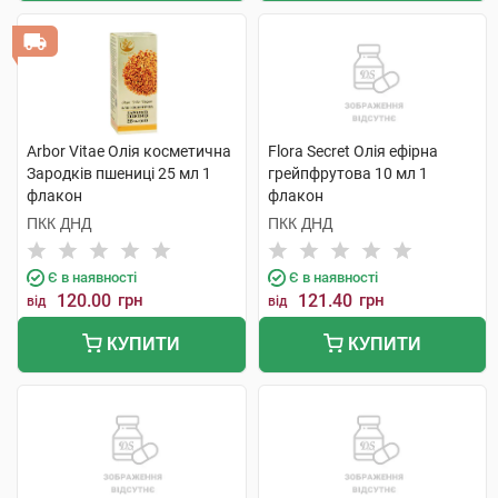
Arbor Vitae Олія косметична
Flora Secret Олія ефірна
Зародків пшениці 25 мл 1
грейпфрутова 10 мл 1
флакон
флакон
ПКК ДНД
ПКК ДНД
Є в наявності
Є в наявності
120.00
грн
121.40
грн
від
від
КУПИТИ
КУПИТИ