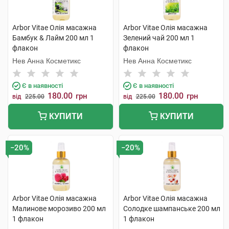
Arbor Vitae Олія масажна
Arbor Vitae Олія масажна
Бамбук & Лайм 200 мл 1
Зелений чай 200 мл 1
флакон
флакон
Нев Анна Косметикс
Нев Анна Косметикс
Є в наявності
Є в наявності
180.00
180.00
грн
грн
від
225.00
від
225.00
КУПИТИ
КУПИТИ
−20%
−20%
Arbor Vitae Олія масажна
Arbor Vitae Олія масажна
Малинове морозиво 200 мл
Солодке шампанське 200 мл
1 флакон
1 флакон