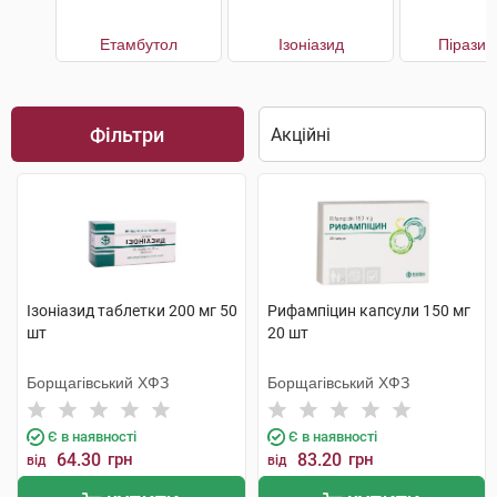
Етамбутол
Ізоніазид
Піразин
Фільтри
Ізоніазид таблетки 200 мг 50
Рифампіцин капсули 150 мг
шт
20 шт
Борщагівський ХФЗ
Борщагівський ХФЗ
Є в наявності
Є в наявності
64.30
грн
83.20
грн
від
від