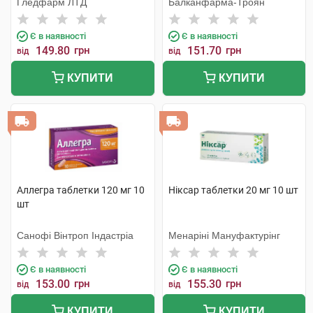
Гледфарм ЛТД
Балканфарма-Троян
Є в наявності
Є в наявності
149.80
грн
151.70
грн
від
від
КУПИТИ
КУПИТИ
Аллегра таблетки 120 мг 10
Ніксар таблетки 20 мг 10 шт
шт
Санофі Вінтроп Індастріа
Менаріні Мануфактурінг
Є в наявності
Є в наявності
153.00
грн
155.30
грн
від
від
КУПИТИ
КУПИТИ