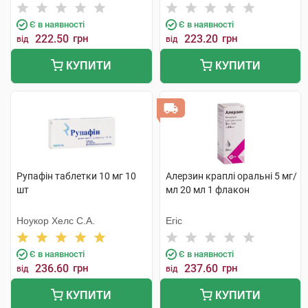
Тіджарет
Є в наявності
Є в наявності
222.50
грн
223.20
грн
від
від
КУПИТИ
КУПИТИ
Рупафін таблетки 10 мг 10
Алерзин краплі оральні 5 мг/
шт
мл 20 мл 1 флакон
Ноукор Хелс С.А.
Егіс
Є в наявності
Є в наявності
236.60
грн
237.60
грн
від
від
КУПИТИ
КУПИТИ