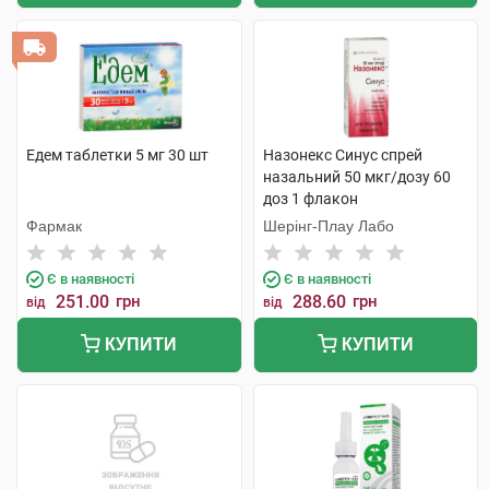
Едем таблетки 5 мг 30 шт
Назонекс Синус спрей
назальний 50 мкг/дозу 60
доз 1 флакон
Фармак
Шерінг-Плау Лабо
Є в наявності
Є в наявності
251.00
грн
288.60
грн
від
від
КУПИТИ
КУПИТИ