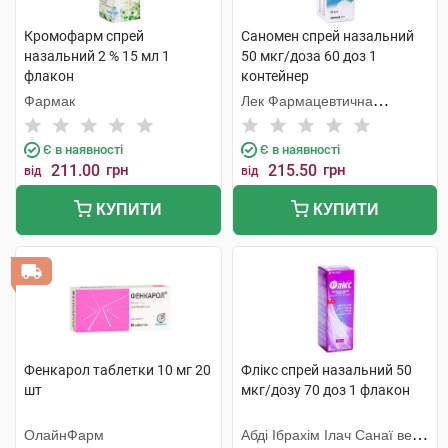
Кромофарм спрей
Саномен спрей назальний
назальний 2 % 15 мл 1
50 мкг/доза 60 доз 1
флакон
контейнер
Фармак
Лек Фармацевтична
компанія
Є в наявності
Є в наявності
211.00
грн
215.50
грн
від
від
КУПИТИ
КУПИТИ
Фенкарол таблетки 10 мг 20
Флікс спрей назальний 50
шт
мкг/дозу 70 доз 1 флакон
ОлайнФарм
Абді Ібрахім Ілач Санаї ве