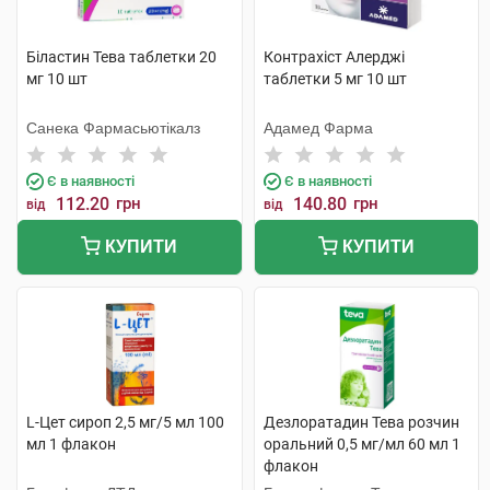
Біластин Тева таблетки 20
Контрахіст Алерджі
мг 10 шт
таблетки 5 мг 10 шт
Санека Фармасьютікалз
Адамед Фарма
Є в наявності
Є в наявності
112.20
грн
140.80
грн
від
від
КУПИТИ
КУПИТИ
L-Цет сироп 2,5 мг/5 мл 100
Дезлоратадин Тева розчин
мл 1 флакон
оральний 0,5 мг/мл 60 мл 1
флакон