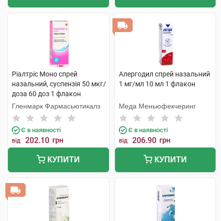
Ріалтріс Моно спрей
Алергодил спрей назальний
назальний, суспензія 50 мкг/
1 мг/мл 10 мл 1 флакон
доза 60 доз 1 флакон
Гленмарк Фармасьютикалз
Меда Меньюфекчеринг
Є в наявності
Є в наявності
202.10
грн
206.90
грн
від
від
КУПИТИ
КУПИТИ