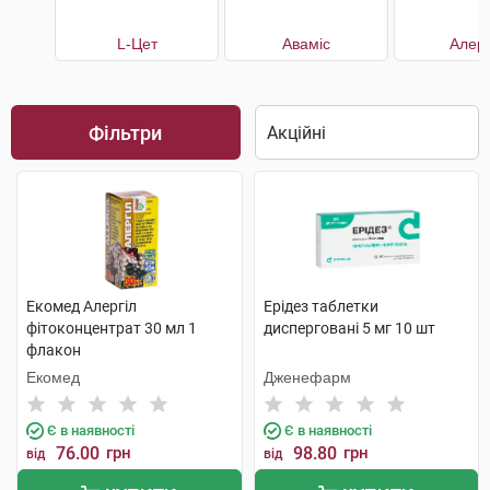
L-Цет
Аваміс
Алерг
Фільтри
Екомед Алергіл
Ерідез таблетки
фітоконцентрат 30 мл 1
дисперговані 5 мг 10 шт
флакон
Екомед
Дженефарм
Є в наявності
Є в наявності
76.00
грн
98.80
грн
від
від