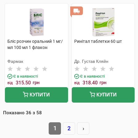
Бліс розчин оральний 1 мг/
Ринітал таблетки 60 шт
мл 100 мл 1 флакон
Фармак
Др. Густав Кляйн
Є в наявності
Є в наявності
315.50
грн
318.40
грн
від
від
КУПИТИ
КУПИТИ
Показано
36
з
58
1
2
›