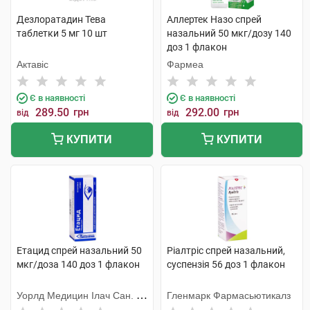
Дезлоратадин Тева
Аллертек Назо спрей
таблетки 5 мг 10 шт
назальний 50 мкг/дозу 140
доз 1 флакон
Актавіс
Фармеа
Є в наявності
Є в наявності
289.50
грн
292.00
грн
від
від
КУПИТИ
КУПИТИ
Етацид спрей назальний 50
Ріалтріс спрей назальний,
мкг/доза 140 доз 1 флакон
суспензія 56 доз 1 флакон
Уорлд Медицин Ілач Сан. Ве
Гленмарк Фармасьютикалз
Тідж