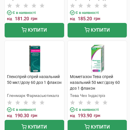
Є в наявності
Є в наявності
181.20
грн
185.20
грн
від
від
КУПИТИ
КУПИТИ
Гленспрей спрей назальний
Мометазон Тева спрей
50 мкг/дозу 60 доз 1 флакон
назальний 50 мкг/дозу 60
доз 1 флакон
Гленмарк Фармасьютикалз
Тева Чех Індастріз
Є в наявності
Є в наявності
190.30
грн
193.90
грн
від
від
КУПИТИ
КУПИТИ