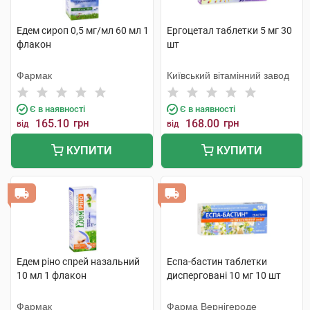
Едем сироп 0,5 мг/мл 60 мл 1
Ергоцетал таблетки 5 мг 30
флакон
шт
Фармак
Київський вітамінний завод
Є в наявності
Є в наявності
165.10
грн
168.00
грн
від
від
КУПИТИ
КУПИТИ
Едем ріно спрей назальний
Еспа-бастин таблетки
10 мл 1 флакон
дисперговані 10 мг 10 шт
Фармак
Фарма Вернігероде