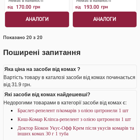
Немає в наявності
Немає в наявності
170.00
грн
193.00
грн
від
від
АНАЛОГИ
АНАЛОГИ
Показано
20
з
20
Поширені запитання
Яка ціна на засоби від комах ?
Вартість товару в каталозі засоби від комах починається
від 31.9 грн.
Які засоби від комах найдешевші?
Недорогими товарами в категорії засоби від комах є:
Браслет-репелент п/комарів з олією цитронели 1 шт
Киш-Комар Кліпса-репелент з олією цитронели 1 шт
Доктор Біокон Укус-Офф Крем після укусів комарів та
інших комах 30 г 1 туба