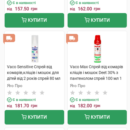
Є в наявності
Є в наявності
157.50
грн
162.00
грн
від
від
КУПИТИ
КУПИТИ
Vaco Sensitive Спрей від
Vaco Max Спрей від комарів
комарів,кліщів і мошок для
кліщів і мошок Deet 30% з
дітей від 2 років спрей 80 мл
пантенолом спрей 100 мл 1
1 флакон
флакон
Яго Про
Яго Про
Є в наявності
Є в наявності
181.70
грн
182.00
грн
від
від
КУПИТИ
КУПИТИ