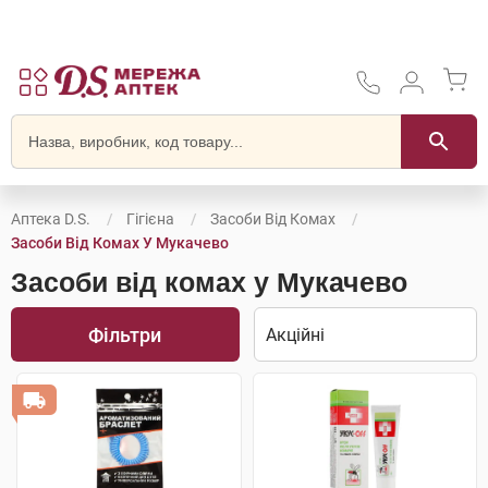
Аптека D.S.
Гігієна
Засоби Від Комах
Засоби Від Комах У Мукачево
Засоби від комах у Мукачево
Фільтри