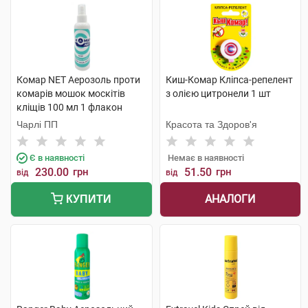
Комар NET Аерозоль проти
Киш-Комар Кліпса-репелент
комарів мошок москітів
з олією цитронели 1 шт
кліщів 100 мл 1 флакон
Чарлі ПП
Красота та Здоров'я
Є в наявності
Немає в наявності
230.00
грн
51.50
грн
від
від
АНАЛОГИ
КУПИТИ