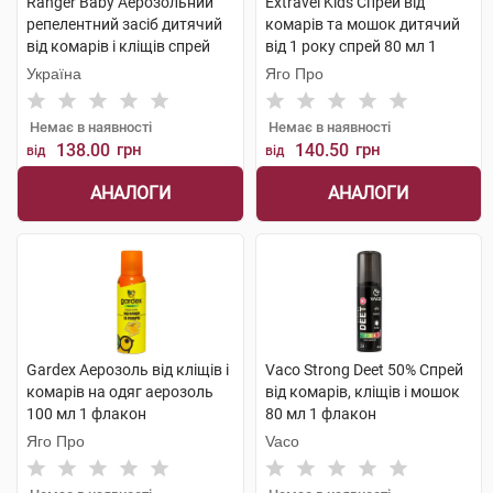
Ranger Baby Аерозольний
Extravel Kids Спрей від
репелентний засіб дитячий
комарів та мошок дитячий
від комарів і кліщів спрей
від 1 року спрей 80 мл 1
150 мл 1 флакон
флакон
Україна
Яго Про
Немає в наявності
Немає в наявності
138.00
грн
140.50
грн
від
від
АНАЛОГИ
АНАЛОГИ
Gardex Аерозоль від кліщів і
Vaco Strong Deet 50% Спрей
комарів на одяг аерозоль
від комарів, кліщів і мошок
100 мл 1 флакон
80 мл 1 флакон
Яго Про
Vaco