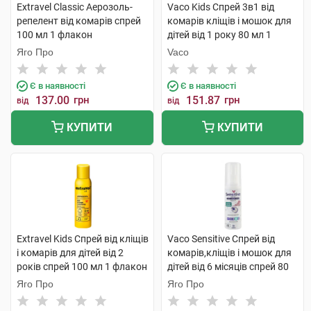
Extravel Classic Аерозоль-
Vaco Kids Cпрей 3в1 від
репелент від комарів спрей
комарів кліщів і мошок для
100 мл 1 флакон
дітей від 1 року 80 мл 1
балон
Яго Про
Vaco
Є в наявності
Є в наявності
137.00
грн
151.87
грн
від
від
КУПИТИ
КУПИТИ
Extravel Kids Спрей від кліщів
Vaco Sensitive Спрей від
і комарів для дітей від 2
комарів,кліщів і мошок для
років спрей 100 мл 1 флакон
дітей від 6 місяців спрей 80
мл 1 флакон
Яго Про
Яго Про