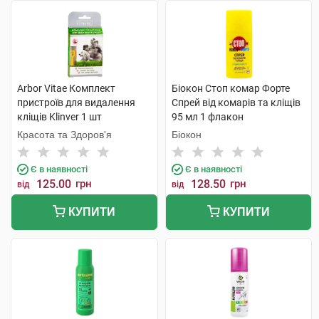
Arbor Vitae Комплект
Біокон Стоп комар Форте
пристроїв для видалення
Спрей від комарів та кліщів
кліщів Klinver 1 шт
95 мл 1 флакон
Красота та Здоров'я
Біокон
Є в наявності
Є в наявності
125.00
грн
128.50
грн
від
від
КУПИТИ
КУПИТИ