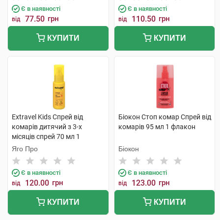
Є в наявності
Є в наявності
77.50
грн
110.50
грн
від
від
КУПИТИ
КУПИТИ
Extravel Kids Спрей від
Біокон Стоп комар Спрей від
комарів дитячий з 3-х
комарів 95 мл 1 флакон
місяців спрей 70 мл 1
флакон
Яго Про
Біокон
Є в наявності
Є в наявності
120.00
грн
123.00
грн
від
від
КУПИТИ
КУПИТИ