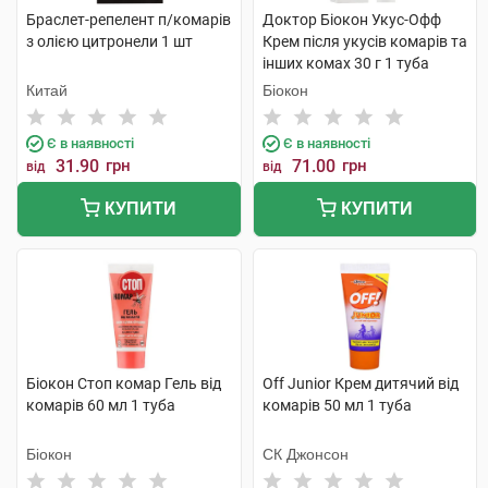
Браслет-репелент п/комарів
Доктор Біокон Укус-Офф
з олією цитронели 1 шт
Крем після укусів комарів та
інших комах 30 г 1 туба
Китай
Біокон
Є в наявності
Є в наявності
31.90
грн
71.00
грн
від
від
КУПИТИ
КУПИТИ
Біокон Стоп комар Гель від
Off Junior Крем дитячий від
комарів 60 мл 1 туба
комарів 50 мл 1 туба
Біокон
СК Джонсон