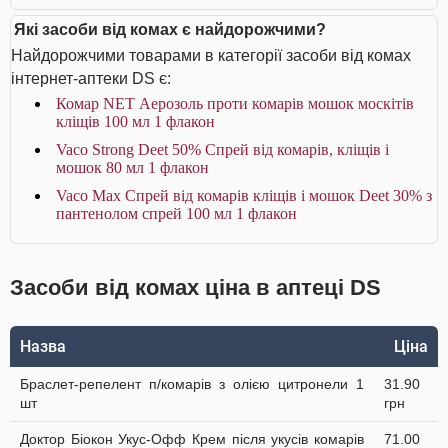
Які засоби від комах є найдорожчими?
Найдорожчими товарами в категорії засоби від комах
інтернет-аптеки DS є:
Комар NET Аерозоль проти комарів мошок москітів
кліщів 100 мл 1 флакон
Vaco Strong Deet 50% Спрей від комарів, кліщів і
мошок 80 мл 1 флакон
Vaco Max Спрей від комарів кліщів і мошок Deet 30% з
пантенолом спрей 100 мл 1 флакон
Засоби від комах ціна в аптеці DS
Назва
Ціна
Браслет-репелент п/комарів з олією цитронели 1
31.90
шт
грн
Доктор Біокон Укус-Офф Крем після укусів комарів
71.00