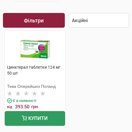
Фільтри
Цинктерал таблетки 124 мг
50 шт
Тева Оперейшнз Поланд
Є в наявності
393.50
грн
від
КУПИТИ