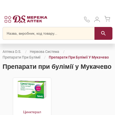
Аптека D.S.
Нервова Система
Препарати При Булімії
Препарати При Булімії У Мукачево
Препарати при булімії у Мукачево
Цинктерал