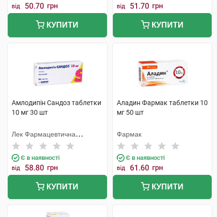
50.70
грн
51.70
грн
від
від
КУПИТИ
КУПИТИ
Амлодипін Сандоз таблетки
Аладин Фармак таблетки 10
10 мг 30 шт
мг 50 шт
Лек Фармацевтична
Фармак
компанія
Є в наявності
Є в наявності
58.80
грн
61.60
грн
від
від
КУПИТИ
КУПИТИ