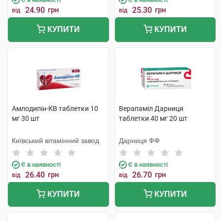
24.90
грн
25.30
грн
від
від
КУПИТИ
КУПИТИ
Амлодипін-КВ таблетки 10
Верапаміл Дарниця
мг 30 шт
таблетки 40 мг 20 шт
Київський вітамінний завод
Дарниця ФФ
Є в наявності
Є в наявності
26.40
грн
26.70
грн
від
від
КУПИТИ
КУПИТИ