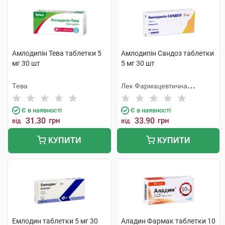
Амлодипін Тева таблетки 5
Амлодипін Сандоз таблетки
мг 30 шт
5 мг 30 шт
Тева
Лек Фармацевтична
компанія
Є в наявності
Є в наявності
31.30
грн
33.90
грн
від
від
КУПИТИ
КУПИТИ
Емлодин таблетки 5 мг 30
Аладин Фармак таблетки 10