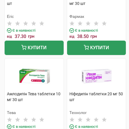
шт
мг 30 шт
Егіс
Фармак
Є в наявності
Є в наявності
37.30
грн
38.50
грн
від
від
КУПИТИ
КУПИТИ
Амлодипін Тева таблетки 10
Ніфедипін таблетки 20 мг 50
мг 30 шт
шт
Тева
Технолог
Є в наявності
Є в наявності