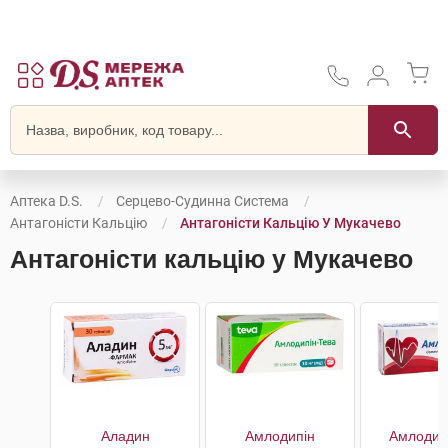
Аптека D.S.
Серцево-Судинна Система
Антагоністи Кальцію
Антагоністи Кальцію У Мукачево
Антагоністи кальцію у Мукачево
Аладин
Амлодипін
Амлодип