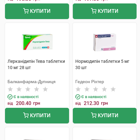
КУПИТИ
КУПИТИ
Лерканідипін Тева таблетки
Нормодипін таблетки 5 мг
10 мг 28 шт
30 шт
Балканфарма-Дупниця
Гедеон Ріхтер
Є в наявності
Є в наявності
200.40
грн
212.30
грн
від
від
КУПИТИ
КУПИТИ