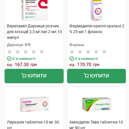
Верапаміл Дарниця розчин
Фармадипін краплі оральні 2
для ін'єкцій 2,5 мг/мл 2 мл 10
% 25 мл 1 флакон
ампул
Дарниця ФФ
Фармак
Є в наявності
Є в наявності
167.30
грн
170.70
грн
від
від
КУПИТИ
КУПИТИ
Лерканія таблетки 10 мг 30
Амлодипін Тева таблетки 10
шт
мг 90 шт