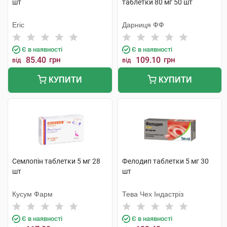
шт
таблетки 80 мг 50 шт
Егіс
Дарниця ФФ
Є в наявності
Є в наявності
85.40
грн
109.10
грн
від
від
КУПИТИ
КУПИТИ
Семлопін таблетки 5 мг 28
Фелодип таблетки 5 мг 30
шт
шт
Кусум Фарм
Тева Чех Індастріз
Є в наявності
Є в наявності