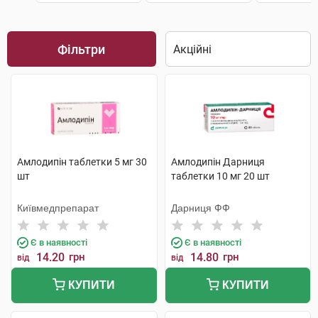
Фільтри
Амлодипін таблетки 5 мг 30
Амлодипін Дарниця
шт
таблетки 10 мг 20 шт
Київмедпрепарат
Дарниця ФФ
Є в наявності
Є в наявності
14.20
грн
14.80
грн
від
від
КУПИТИ
КУПИТИ