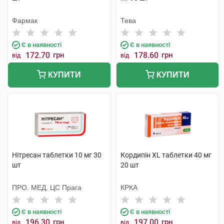
Фармак
Тева
Є в наявності
Є в наявності
172.70
грн
178.60
грн
від
від
КУПИТИ
КУПИТИ
Нітресан таблетки 10 мг 30
Кордипін XL таблетки 40 мг
шт
20 шт
ПРО. МЕД. ЦС Прага
КРКА
Є в наявності
Є в наявності
196.30
грн
197.00
грн
від
від