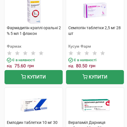
Фармадипін краплі оральні 2
Семлопін таблетки 2,5 мг 28
% 5 мл 1 флакон
шт
Фармак
Кусум Фарм
Є в наявності
Є в наявності
75.60
грн
80.50
грн
від
від
КУПИТИ
КУПИТИ
Емлодин таблетки 10 мг 30
Верапаміл Дарниця