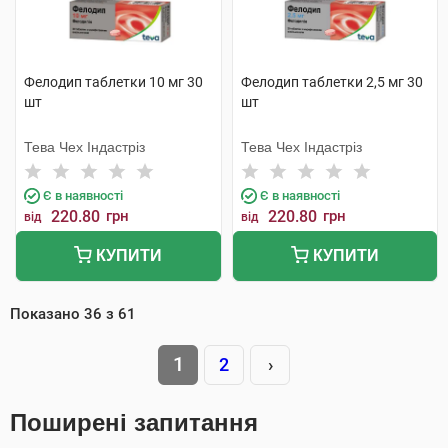
Фелодип таблетки 10 мг 30
Фелодип таблетки 2,5 мг 30
шт
шт
Тева Чех Індастріз
Тева Чех Індастріз
Є в наявності
Є в наявності
220.80
грн
220.80
грн
від
від
КУПИТИ
КУПИТИ
Показано
36
з
61
1
2
›
Поширені запитання