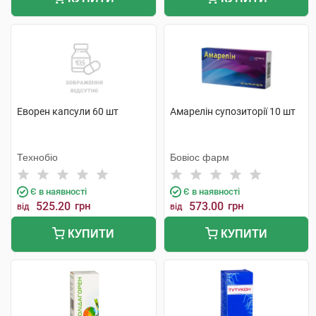
Еворен капсули 60 шт
Амарелін супозиторії 10 шт
Технобіо
Бовіос фарм
Є в наявності
Є в наявності
525.20
грн
573.00
грн
від
від
КУПИТИ
КУПИТИ