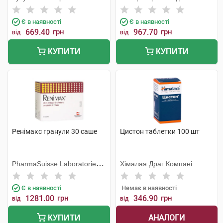
Інтернасьоналес
Є в наявності
Є в наявності
669.40
грн
967.70
грн
від
від
КУПИТИ
КУПИТИ
Ренімакс гранули 30 саше
Цистон таблетки 100 шт
PharmaSuisse Laboratories
Хімалая Драг Компані
SpA
Є в наявності
Немає в наявності
1281.00
грн
346.90
грн
від
від
АНАЛОГИ
КУПИТИ