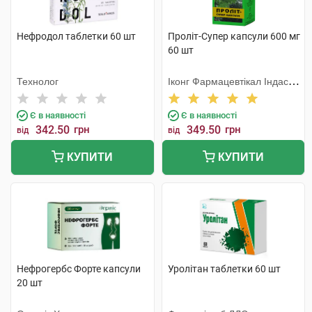
Нефродол таблетки 60 шт
Проліт-Супер капсули 600 мг
60 шт
Технолог
Іконг Фармацевтікал Індастрі
Ко
Є в наявності
Є в наявності
342.50
грн
349.50
грн
від
від
КУПИТИ
КУПИТИ
Нефрогербс Форте капсули
Уролітан таблетки 60 шт
20 шт