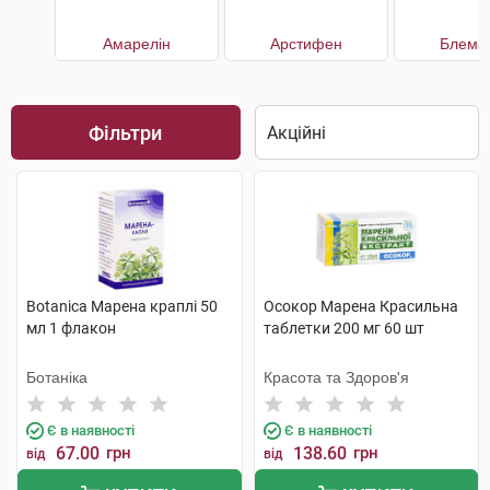
Амарелін
Арстифен
Блема
Фільтри
Botanica Марена краплі 50
Осокор Марена Красильна
мл 1 флакон
таблетки 200 мг 60 шт
Ботаніка
Красота та Здоров'я
Є в наявності
Є в наявності
67.00
грн
138.60
грн
від
від