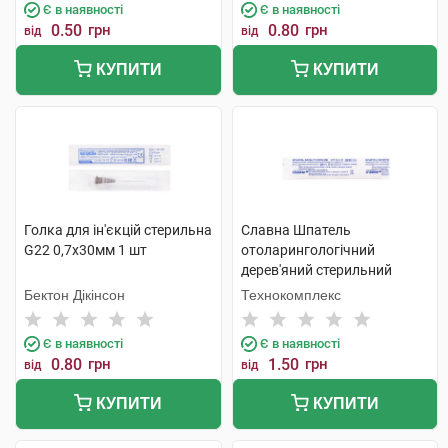
Є в наявності
Є в наявності
Шприц-ручки
0.50
грн
0.80
грн
від
від
КУПИТИ
КУПИТИ
Голка для ін'єкцій стерильна
Славна Шпатель
G22 0,7х30мм 1 шт
отоларингологічний
дерев'яний стерильний
1240101 1 шт
Бектон Дікінсон
Технокомплекс
Є в наявності
Є в наявності
0.80
грн
1.50
грн
від
від
КУПИТИ
КУПИТИ