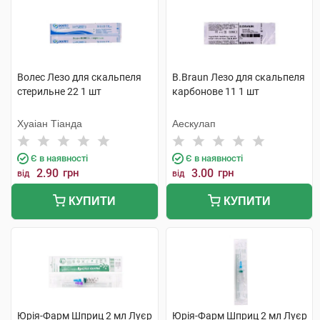
Волес Лезо для скальпеля
B.Braun Лезо для скальпеля
стерильне 22 1 шт
карбонове 11 1 шт
Хуаіан Тіанда
Аескулап
Є в наявності
Є в наявності
2.90
грн
3.00
грн
від
від
КУПИТИ
КУПИТИ
Юрія-Фарм Шприц 2 мл Луєр
Юрія-Фарм Шприц 2 мл Луєр