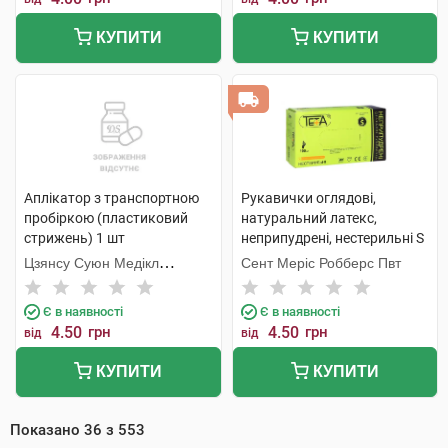
КУПИТИ
КУПИТИ
Аплікатор з транспортною
Рукавички оглядові,
пробіркою (пластиковий
натуральний латекс,
стрижень) 1 шт
неприпудрені, нестерильні S
1 пара
Цзянсу Суюн Медікл
Сент Меріс Робберс Пвт
Метіріелс
Є в наявності
Є в наявності
4.50
грн
4.50
грн
від
від
КУПИТИ
КУПИТИ
Показано
36
з
553