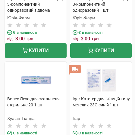
3-компонентний
3-компонентний
одноразовий з двома
одноразовий 1 шт
голками 1 шт
Юрія-Фарм
Юрія-Фарм
Є в наявності
Є в наявності
3.00
грн
3.00
грн
від
від
КУПИТИ
КУПИТИ
Волес Лезо для скальпеля
Igar Катетер для ін'єкцій типу
стерильне 20 1 шт
метелик 23G синій 1 шт
Хуаіан Тіанда
Ігар
Є в наявності
Є в наявності