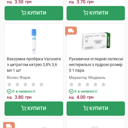
3.50
грн
3.70
грн
від
від
КУПИТИ
КУПИТИ
Вакуумна пробірка Vacusera
Рукавички оглядові латексні
з цитратом натрію 3,8% 3,6
нестерильні з пудрою розмір
мл 1 шт
S 1 пара
Волес-Фарм
Меркатор Медікаль
Є в наявності
Є в наявності
3.80
грн
4.00
грн
від
від
КУПИТИ
КУПИТИ