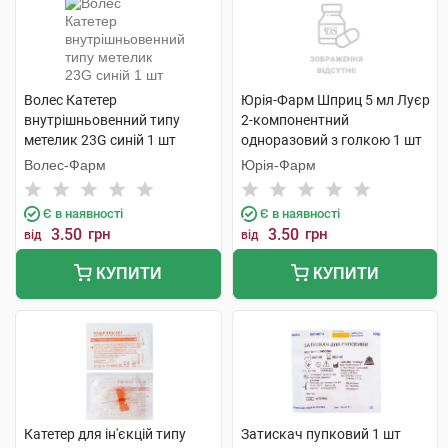
Волес Катетер
Юрія-Фарм Шприц 5 мл Луєр
внутрішньовенний типу
2-компонентний
метелик 23G синій 1 шт
одноразовий з голкою 1 шт
Волес-Фарм
Юрія-Фарм
Є в наявності
Є в наявності
3.50
грн
3.50
грн
від
від
КУПИТИ
КУПИТИ
Катетер для ін'єкцій типу
Затискач пупковий 1 шт