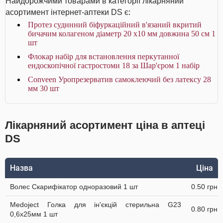
Найдорожчими товарами в категорії лікарняний
асортимент інтернет-аптеки DS є:
Протез судинний біфуркаційний в'язаний вкритий
бичачим колагеном діаметр 20 х10 мм довжина 50 см 1
шт
Флокар набір для встановлення перкутанної
ендоскопічної гастростоми 18 за Шар'єром 1 набір
Conveen Уропрезерватив самоклеючий без латексу 28
мм 30 шт
Лікарняний асортимент ціна в аптеці
DS
Назва
Ціна
Волес Скарифікатор одноразовий 1 шт
0.50 грн
Medoject Голка для ін'єкцій стерильна G23
0.80 грн
0,6х25мм 1 шт