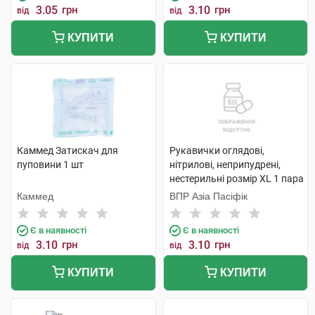
3.05
грн
3.10
грн
від
від
КУПИТИ
КУПИТИ
Каммед Затискач для
Рукавички оглядові,
пуповини 1 шт
нітрилові, неприпудрені,
нестерильні розмір XL 1 пара
Каммед
ВПР Азіа Пасіфік
Є в наявності
Є в наявності
3.10
грн
3.10
грн
від
від
КУПИТИ
КУПИТИ