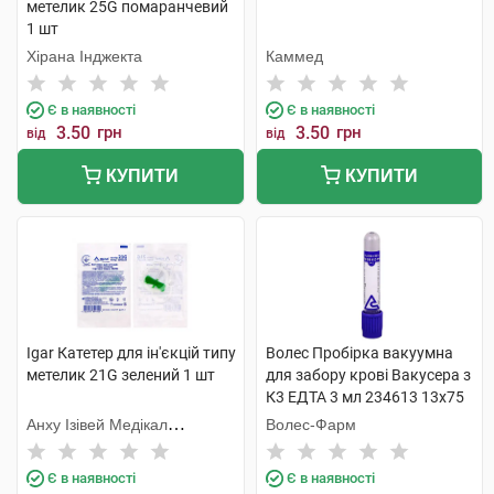
метелик 25G помаранчевий
1 шт
Хірана Інджекта
Каммед
Є в наявності
Є в наявності
3.50
грн
3.50
грн
від
від
КУПИТИ
КУПИТИ
Igar Катетер для ін'єкцій типу
Волес Пробірка вакуумна
метелик 21G зелений 1 шт
для забору крові Вакусера з
К3 ЕДТА 3 мл 234613 13х75
мм фіолетовий 1 шт
Анху Ізівей Медікал
Волес-Фарм
Сапплайс
Є в наявності
Є в наявності