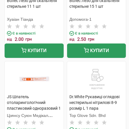
Волес Лезо для скальпеля
Волес Лезо для скальпеля
стерильне 11 1 шт
стерильне 15 1 шт
Хуаіан Тіанда
Допомога-1
Є в наявності
Є в наявності
2.00
грн
2.50
грн
від
від
КУПИТИ
КУПИТИ
JS Шпатель
Dr.White Рукавиці оглядові
отоларингологічний
нестерильні нітрилові 8-9
пластиковий одноразовий 1
розмір L 1 пара
шт
Цзянсу Суюн Медікал
Top Glove Sdn. Bhd
Метіріалс