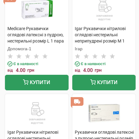
Medicare Рукавички
Igar Рукавички нітрилові
оглядові латексні з пудрою,
оглядові нестерильні
нестерильні розмір L 1 пара
неприпудрені розмір M 1
пара
Допомога-1
Ігар
Є в наявності
Є в наявності
4.00
грн
4.00
грн
від
від
КУПИТИ
КУПИТИ
Igar Рукавички нітрилові
Рукавички оглядові латексні
оглядові нестерильні
з пудрою нестерильні розмір