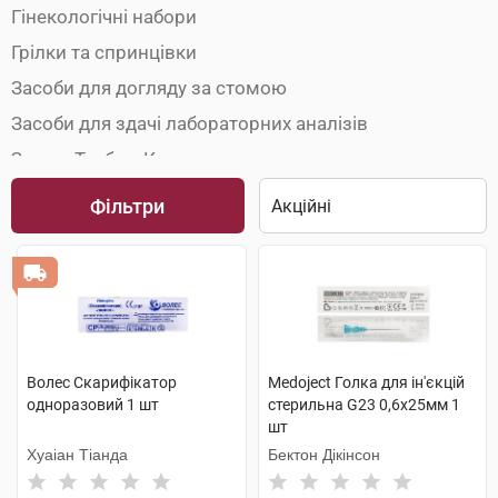
Гінекологічні набори
Грілки та спринцівки
Засоби для догляду за стомою
Засоби для здачі лабораторних аналізів
Зонди, Трубки, Катетери
Інструменти для анестезії
Фільтри
Кільця маткові
Медичні інструменти
Одноразовий медичний одяг
Пристрої для дренування порожнин
Рентгенівська плівка
Волес Скарифікатор
Medoject Голка для ін'єкцій
одноразовий 1 шт
стерильна G23 0,6х25мм 1
Товари для урології
шт
Трубки газовідвідні
Хуаіан Тіанда
Бектон Дікінсон
Хірургічний шовний матеріал