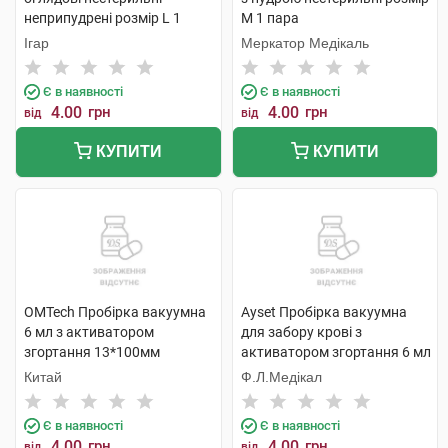
неприпудрені розмір L 1
М 1 пара
пара
Ігар
Меркатор Медікаль
Є в наявності
Є в наявності
4.00
грн
4.00
грн
від
від
КУПИТИ
КУПИТИ
OMTech Пробірка вакуумна
Ayset Пробірка вакуумна
6 мл з активатором
для забору крові з
згортання 13*100мм
активатором згортання 6 мл
стерильна з червоною
13х100 мм 1 шт
Китай
Ф.Л.Медікал
кришкою 1 шт
Є в наявності
Є в наявності
4.00
грн
4.00
грн
від
від