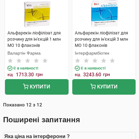
Альфарекін ліофілізат для
Альфарекін ліофілізат для
розчину для ін'єкцій 1 млн
розчину для ін'єкцій 3 млн
МО 10 флаконів
МО 10 флаконів
Валартін Фарма
Інтерфармбіотек
Є в наявності
Є в наявності
1713.30
грн
3243.60
грн
від
від
КУПИТИ
КУПИТИ
Показано
12
з
12
Поширені запитання
Яка ціна на інтерферони ?