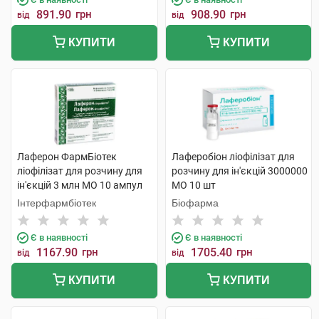
891.90
грн
908.90
грн
від
від
КУПИТИ
КУПИТИ
Лаферон ФармБіотек
Лаферобіон ліофілізат для
ліофілізат для розчину для
розчину для ін'єкцій 3000000
ін'єкцій 3 млн МО 10 ампул
МО 10 шт
Інтерфармбіотек
Біофарма
Є в наявності
Є в наявності
1167.90
грн
1705.40
грн
від
від
КУПИТИ
КУПИТИ