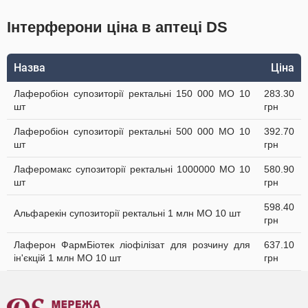
Інтерферони ціна в аптеці DS
Назва
Ціна
Лаферобіон супозиторії ректальні 150 000 МО 10
283.30
шт
грн
Лаферобіон супозиторії ректальні 500 000 МО 10
392.70
шт
грн
Лаферомакс супозиторії ректальні 1000000 МО 10
580.90
шт
грн
598.40
Альфарекін супозиторії ректальні 1 млн МО 10 шт
грн
Лаферон ФармБіотек ліофілізат для розчину для
637.10
ін'єкцій 1 млн МО 10 шт
грн