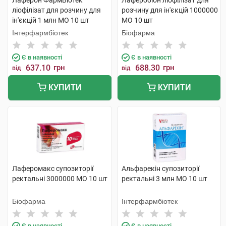
Лаферон ФармБіотек
Лаферобіон ліофілізат для
ліофілізат для розчину для
розчину для ін'єкцій 1000000
ін'єкцій 1 млн МО 10 шт
МО 10 шт
Інтерфармбіотек
Біофарма
Є в наявності
Є в наявності
637.10
грн
688.30
грн
від
від
КУПИТИ
КУПИТИ
Лаферомакс супозиторії
Альфарекін супозиторії
ректальні 3000000 МО 10 шт
ректальні 3 млн МО 10 шт
Біофарма
Інтерфармбіотек
Є в наявності
Є в наявності