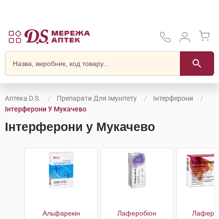
Аптека D.S.
Препарати Для Імунітету
Інтерферони
Інтерферони У Мукачево
Інтерферони у Мукачево
Альфарекін
Лаферобіон
Лаферо