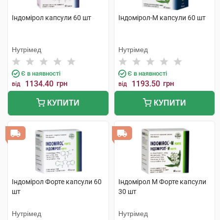
Індомірол капсули 60 шт
Індомірол-М капсули 60 шт
Нутрімед
Нутрімед
Є в наявності
Є в наявності
1134.40
грн
1193.50
грн
від
від
КУПИТИ
КУПИТИ
Індомірол Форте капсули 60
Індомірол М Форте капсули
шт
30 шт
Нутрімед
Нутрімед