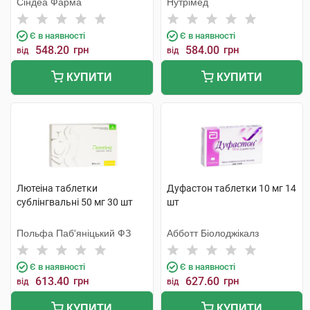
Сіндеа Фарма
Нутрімед
Є в наявності
Є в наявності
548.20
грн
584.00
грн
від
від
КУПИТИ
КУПИТИ
Лютеіна таблетки
Дуфастон таблетки 10 мг 14
сублінгвальні 50 мг 30 шт
шт
Польфа Паб'яніцький ФЗ
Абботт Біолоджікалз
Є в наявності
Є в наявності
613.40
грн
627.60
грн
від
від
КУПИТИ
КУПИТИ