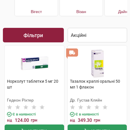
Вігест
Візан
Дайне
Фільтри
Норколут таблетки 5 мг 20
Тазалок краплі оральні 50
шт
мл 1 флакон
Гедеон Ріхтер
Др. Густав Кляйн
Є в наявності
Є в наявності
124.00
грн
349.30
грн
від
від