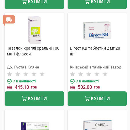
КУПИТИ
КУПИТИ
Тазалок краплі оральні 100
Вігест КВ таблетки 2 мг 28
мл 1 флакон
шт
Др. Густав Кляйн
Київський вітамінний завод
Є в наявності
Є в наявності
445.10
грн
502.00
грн
від
від
КУПИТИ
КУПИТИ