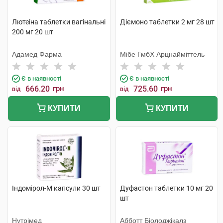
Лютеіна таблетки вагінальні
Діємоно таблетки 2 мг 28 шт
200 мг 20 шт
Адамед Фарма
Мібе ГмбХ Арцнайміттель
Є в наявності
Є в наявності
666.20
грн
725.60
грн
від
від
КУПИТИ
КУПИТИ
Індомірол-М капсули 30 шт
Дуфастон таблетки 10 мг 20
шт
Нутрімед
Абботт Біолоджікалз