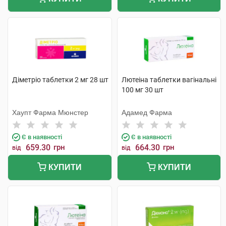
Діметріо таблетки 2 мг 28 шт
Лютеіна таблетки вагінальні
100 мг 30 шт
Хаупт Фарма Мюнстер
Адамед Фарма
Є в наявності
Є в наявності
659.30
грн
664.30
грн
від
від
КУПИТИ
КУПИТИ