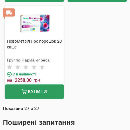
НовоМетріл Про порошок 20
саше
Группо Фармаімпреса
Є в наявності
2258.00
грн
від
КУПИТИ
Показано
27
з
27
Поширені запитання