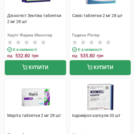
Дієногест Зентіва таблетки
Савіс таблетки 2 мг 28 шт
2 мг 28 шт
Хаупт Фарма Мюнстер
Гедеон Ріхтер
Є в наявності
Є в наявності
532.80
грн
535.80
грн
від
від
КУПИТИ
КУПИТИ
Маріта таблетки 2 мг 28 шт
Індомірол капсули 30 шт