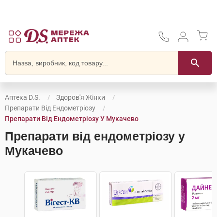
Аптека D.S.
Здоров'я Жінки
Препарати Від Ендометріозу
Препарати Від Ендометріозу У Мукачево
Препарати від ендометріозу у
Мукачево