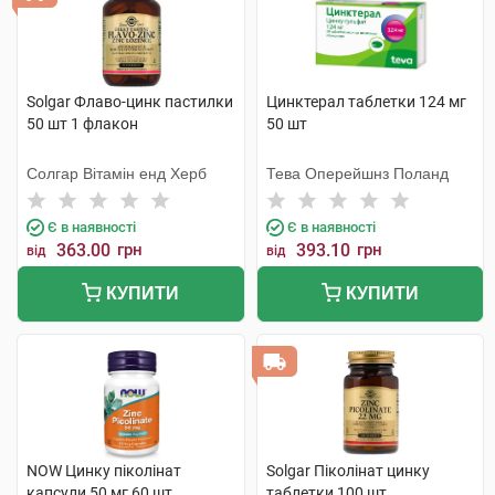
Solgar Флаво-цинк пастилки
Цинктерал таблетки 124 мг
50 шт 1 флакон
50 шт
Солгар Вітамін енд Херб
Тева Оперейшнз Поланд
Є в наявності
Є в наявності
363.00
грн
393.10
грн
від
від
КУПИТИ
КУПИТИ
NOW Цинку піколінат
Solgar Піколінат цинку
капсули 50 мг 60 шт
таблетки 100 шт