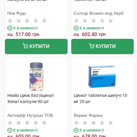
Нов Фудс
Солгар Вітамін енд Херб
Є в наявності
Є в наявності
517.00
грн
602.40
грн
від
від
КУПИТИ
КУПИТИ
Healix Цинк Бісгліцинат
Цинкіт таблетки шипучі 10
Хелат капсули 90 шт
мг 20 шт
Актілайф Нутрішн ТОВ
Верваг Фарма
Є в наявності
Є в наявності
605.00
грн
678.00
грн
від
від