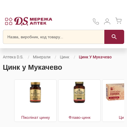
Аптека D.S.
Мінерали
Цинк
Цинк У Мукачево
Цинк у Мукачево
Піколінат цинку
Флаво-цинк
Цин