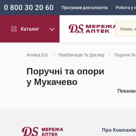
0 800 30 20 60
Програми для клієнтів
Робота у 
Каталог
Аптека D.S.
Реабілітація Та Догляд
Поручні Та
Поручні та опори
у Мукачево
Показа
Про Компані