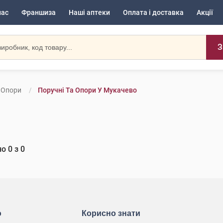
нас
Франшиза
Наші аптеки
Оплата і доставка
Акції
З
 Опори
Поручні Та Опори У Мукачево
но
0
з
0
ю
Корисно знати