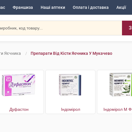
нас
Франшиза
Наші аптеки
Оплата і доставка
Акції
З
ти Яєчника
Препарати Від Кісти Яєчника У Мукачево
Дуфастон
Індомірол
Індомірол М Ф