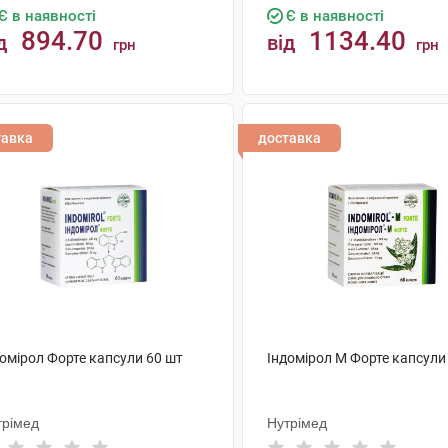
Є в наявності
Є в наявності
894.70
1134.40
д
від
грн
грн
КУПИТИ
КУПИТИ
тавка
доставка
домірол Форте капсули 60 шт
Індомірол М Форте капсули
трімед
Нутрімед