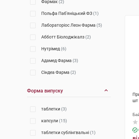
Фармак
(2)
Польфа Паб'яніцький ФЗ
(1)
Лабораторіос Леон Фарма
(5)
Абботт Біолоджікалз
(2)
Нутрімед
(6)
Адамед Фарма
(3)
Сіндеа Фарма
(2)
Форма випуску
Пр
шт
таблетки
(3)
Ба
капсули
(15)
таблетки сублінгвальні
(1)
ві