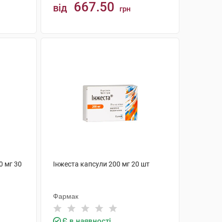
667.50
від
грн
КУПИТИ
0 мг 30
Інжеста капсули 200 мг 20 шт
Фармак
Є в наявності