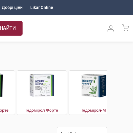
Добрі ціни
Likar Online
НАЙТИ
орте
Індомірол Форте
Індомірол-М