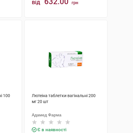
632.00
від
грн
КУПИТИ
і 100
Лютеіна таблетки вагінальні 200
мг 20 шт
Адамед Фарма
Є в наявності