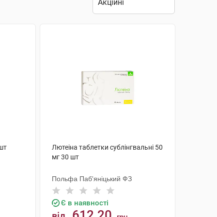
 шт
Лютеіна таблетки сублінгвальні 50
мг 30 шт
Польфа Паб'яніцький ФЗ
Є в наявності
612.20
від