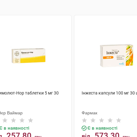
имолют-Нор таблетки 5 мг 30
Інжеста капсули 100 мг 30
йєр Ваймар
Фармак
Є в наявності
Є в наявності
257.80
573.30
д
від