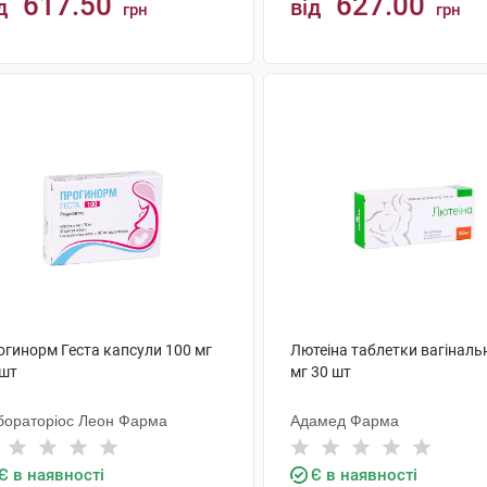
617.50
627.00
д
від
грн
грн
КУПИТИ
КУПИТИ
огинорм Геста капсули 100 мг
Лютеіна таблетки вагінальн
 шт
мг 30 шт
бораторіос Леон Фарма
Адамед Фарма
Є в наявності
Є в наявності