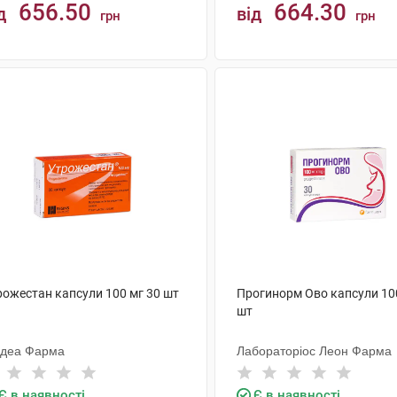
656.50
664.30
д
від
грн
грн
КУПИТИ
КУПИТИ
рожестан капсули 100 мг 30 шт
Прогинорм Ово капсули 10
шт
ндеа Фарма
Лабораторіос Леон Фарма
Є в наявності
Є в наявності