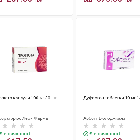
грн
грн
КУПИТИ
КУПИТИ
олюта капсули 100 мг 30 шт
Дуфастон таблетки 10 мг 1
бораторіос Леон Фарма
Абботт Біолоджікалз
Є в наявності
Є в наявності