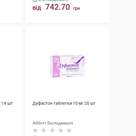
742.70
від
грн
КУПИТИ
 14 шт
Дуфастон таблетки 10 мг 20 шт
Абботт Біолоджікалз