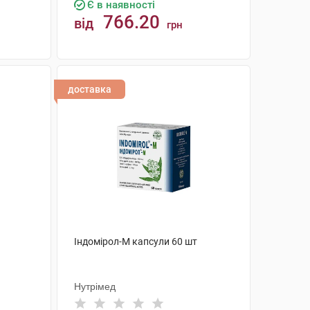
Є в наявності
766.20
від
грн
КУПИТИ
доставка
Індомірол-М капсули 60 шт
Нутрімед