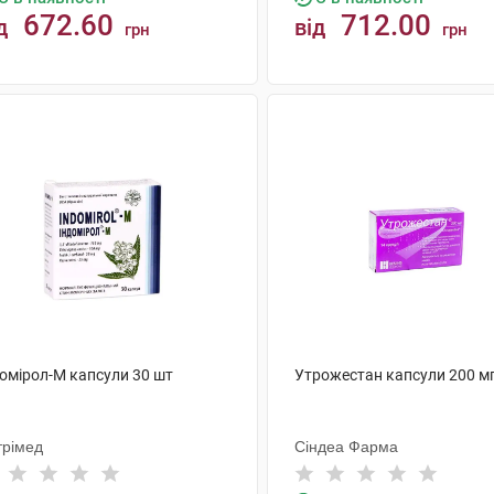
672.60
712.00
д
від
грн
грн
КУПИТИ
КУПИТИ
домірол-М капсули 30 шт
Утрожестан капсули 200 мг
трімед
Сіндеа Фарма