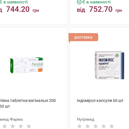
Є в наявності
Є в наявності
744.20
752.70
д
від
грн
грн
КУПИТИ
КУПИТИ
доставка
еіна таблетки вагінальні 200
Індомірол капсули 60 шт
30 шт
амед Фарма
Нутрімед