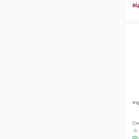
ві
Ут
Сі