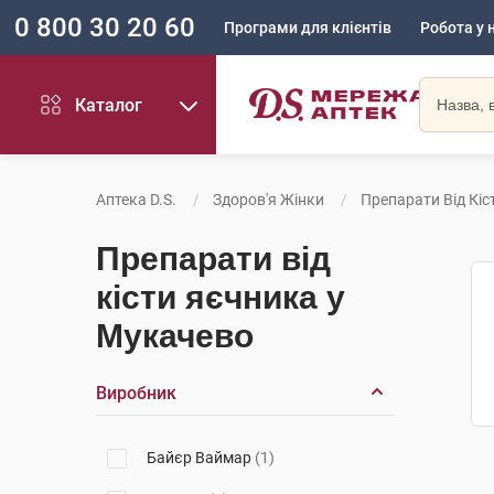
0 800 30 20 60
Програми для клієнтів
Робота у 
Каталог
Аптека D.S.
Здоров'я Жінки
Препарати Від Кіс
Препарати від
кісти яєчника у
Мукачево
Виробник
Байєр Ваймар
(1)