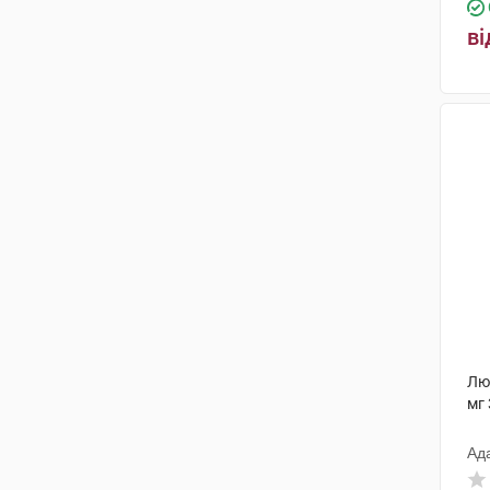
ві
Лют
мг 
Ад