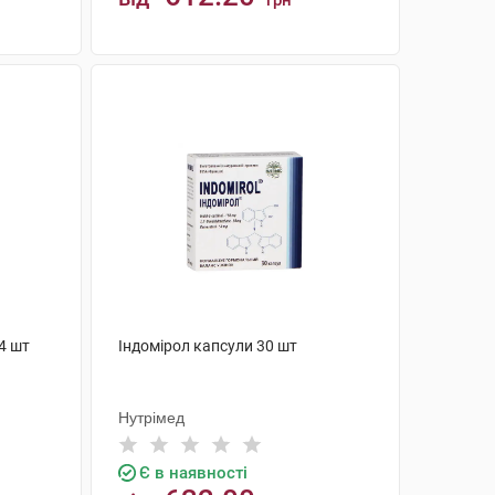
грн
КУПИТИ
4 шт
Індомірол капсули 30 шт
Нутрімед
Є в наявності