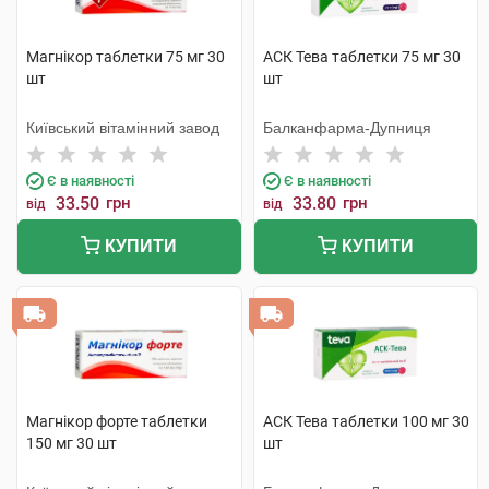
Магнікор таблетки 75 мг 30
АСК Тева таблетки 75 мг 30
шт
шт
Київський вітамінний завод
Балканфарма-Дупниця
Є в наявності
Є в наявності
33.50
грн
33.80
грн
від
від
КУПИТИ
КУПИТИ
Магнікор форте таблетки
АСК Тева таблетки 100 мг 30
150 мг 30 шт
шт