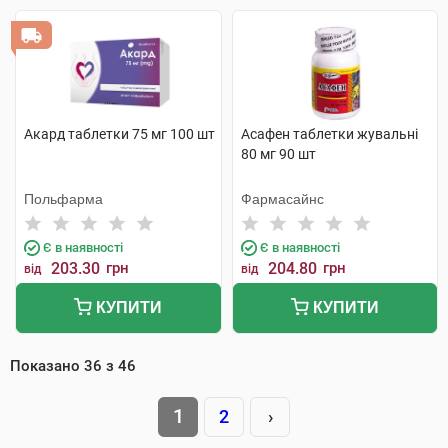
Акард таблетки 75 мг 100 шт
Асафен таблетки жувальні
80 мг 90 шт
Польфарма
Фармасайнс
Є в наявності
Є в наявності
203.30
грн
204.80
грн
від
від
КУПИТИ
КУПИТИ
Показано
36
з
46
1
2
›