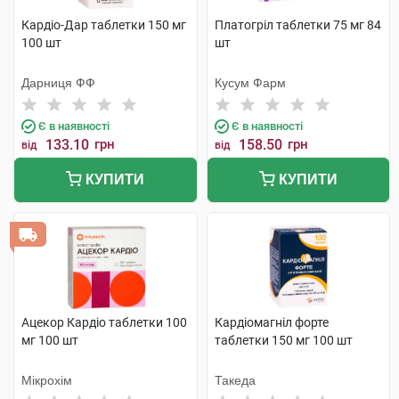
Кардіо-Дар таблетки 150 мг
Платогріл таблетки 75 мг 84
100 шт
шт
Дарниця ФФ
Кусум Фарм
Є в наявності
Є в наявності
133.10
грн
158.50
грн
від
від
КУПИТИ
КУПИТИ
Ацекор Кардіо таблетки 100
Кардіомагніл форте
мг 100 шт
таблетки 150 мг 100 шт
Мікрохім
Такеда