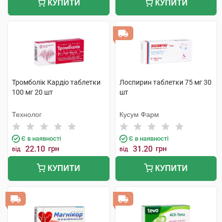
КУПИТИ
КУПИТИ
Тромболік Кардіо таблетки
Лоспирин таблетки 75 мг 30
100 мг 20 шт
шт
Технолог
Кусум Фарм
Є в наявності
Є в наявності
22.10
грн
31.20
грн
від
від
КУПИТИ
КУПИТИ