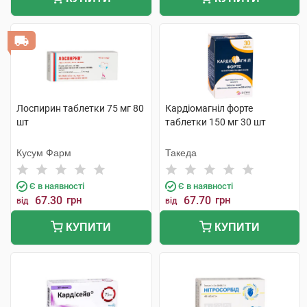
Лоспирин таблетки 75 мг 80
Кардіомагніл форте
шт
таблетки 150 мг 30 шт
Кусум Фарм
Такеда
Є в наявності
Є в наявності
67.30
грн
67.70
грн
від
від
КУПИТИ
КУПИТИ