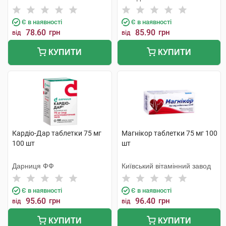
Є в наявності
Є в наявності
78.60
грн
85.90
грн
від
від
КУПИТИ
КУПИТИ
Кардіо-Дар таблетки 75 мг
Магнікор таблетки 75 мг 100
100 шт
шт
Дарниця ФФ
Київський вітамінний завод
Є в наявності
Є в наявності
95.60
грн
96.40
грн
від
від
КУПИТИ
КУПИТИ