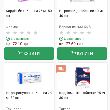
Кардісейв таблетки 75 мг 50
Нітросорбід таблетки 10 мг
шт
40 шт
Фармак
Борщагівський ХФЗ
Є в наявності
Є в наявності
72.10
грн
77.60
грн
від
від
КУПИТИ
КУПИТИ
Нітрогранулонг таблетки 2,9
Кардіомагніл таблетки 75 мг
мг 50 шт
30 шт
Технолог
Такеда