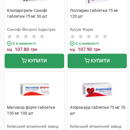
Клопідогрель Санофі
Лоспирин таблетки 75 мг
таблетки 75 мг 30 шт
120 шт
Санофі Вінтроп Індастріа
Кусум Фарм
Є в наявності
Є в наявності
107.80
грн
107.90
грн
від
від
КУПИТИ
КУПИТИ
Магнікор форте таблетки
Атерокард таблетки 75 мг 70
150 мг 100 шт
шт
Київський вітамінний завод
Київський вітамінний завод