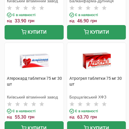
Київський вітамінний завод
Балканфарма-Дупниця
Є в наявності
Є в наявності
33.90
грн
46.90
грн
від
від
КУПИТИ
КУПИТИ
Атерокард таблетки 75 мг 30
Атрогрел таблетки 75 мг 30
шт
шт
Київський вітамінний завод
Борщагівський ХФЗ
Є в наявності
Є в наявності
55.30
грн
63.70
грн
від
від
КУПИТИ
КУПИТИ