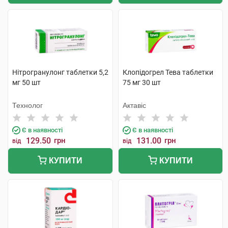
Нітрогранулонг таблетки 5,2
Клопідогрел Тева таблетки
мг 50 шт
75 мг 30 шт
Технолог
Актавіс
Є в наявності
Є в наявності
129.50
грн
131.00
грн
від
від
КУПИТИ
КУПИТИ