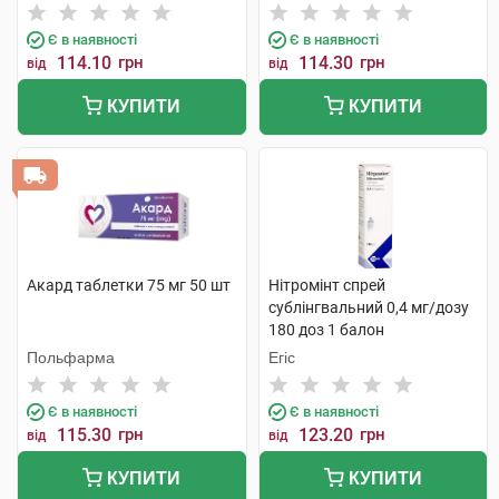
Є в наявності
Є в наявності
114.10
грн
114.30
грн
від
від
КУПИТИ
КУПИТИ
Акард таблетки 75 мг 50 шт
Нітромінт спрей
сублінгвальний 0,4 мг/дозу
180 доз 1 балон
Польфарма
Егіс
Є в наявності
Є в наявності
115.30
грн
123.20
грн
від
від
КУПИТИ
КУПИТИ