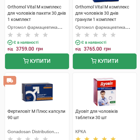
Orthomol Vital M комплекс
Orthomol Vital M комплекс
для чоловіків пакети 30 днів
для чоловіків 30 днів
1 комплект
гранули 1 комплект
Ортомол фармацевтика
Ортомол фармацевтика
Вертрібс ГмбХ
Вертрібс ГмбХ
Є в наявності
Є в наявності
3759.00
грн
3765.00
грн
від
від
КУПИТИ
КУПИТИ
Фертиловіт М Плюс капсули
Дуовіт для чоловіків
90 шт
таблетки 30 шт
Gonadosan Distribution
КРКА
GmbH