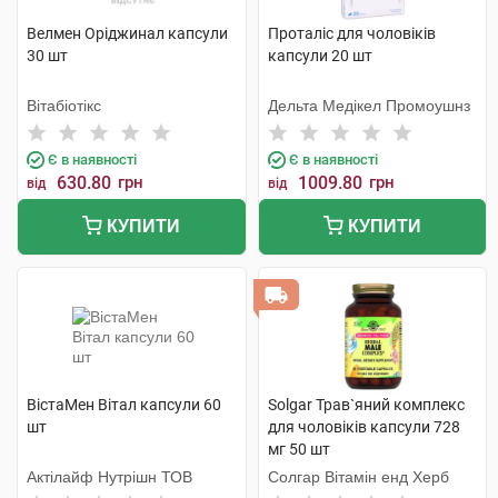
Велмен Оріджинал капсули
Проталіс для чоловіків
30 шт
капсули 20 шт
Вітабіотікс
Дельта Медікел Промоушнз
Є в наявності
Є в наявності
630.80
грн
1009.80
грн
від
від
КУПИТИ
КУПИТИ
ВістаМен Вітал капсули 60
Solgar Трав`яний комплекс
шт
для чоловіків капсули 728
мг 50 шт
Актілайф Нутрішн ТОВ
Солгар Вітамін енд Херб