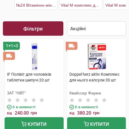
№24 Вітамінно-мінеральний комплекс Man's Health
Vital M комплекс для чоловіків 30 днів
Фільтри
1+1=3
IF Полівіт для чоловіків
Doppel herz aktiv Комплекс
таблетки шипучі 20 шт
для нього капсули 30 шт
ЗАТ "НВТ"
Квайссер Фарма
Є в наявності
Є в наявності
240.00
грн
380.20
грн
від
від
КУПИТИ
КУПИТИ