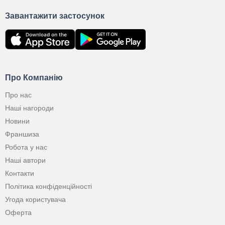
Завантажити застосунок
Про Компанію
Про нас
Наші нагороди
Новини
Франшиза
Робота у нас
Наші автори
Контакти
Політика конфіденційності
Угода користувача
Оферта