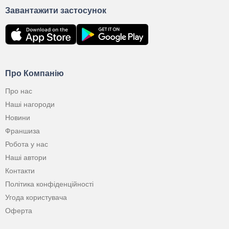
Завантажити застосунок
Про Компанію
Про нас
Наші нагороди
Новини
Франшиза
Робота у нас
Наші автори
Контакти
Політика конфіденційності
Угода користувача
Оферта