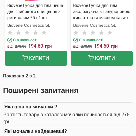
Biovene Губка для тіла нічна
Biovene Губка для тіла
для глибокого очищення з
зволожуюча з гіалуроновою
ретинолом 75 г 1 шт
кислотою та маслом какао
75 г 1 шт
Biovene Cosmetics SL
Biovene Cosmetics SL
Є в наявності
Є в наявності
194.60
194.60
грн
грн
від
278.00
від
278.00
КУПИТИ
КУПИТИ
Показано
2
з
2
Поширені запитання
Яка ціна на мочалки ?
Вартість товару в каталозі мочалки починається від 278
грн.
Які мочалки найдешевші?