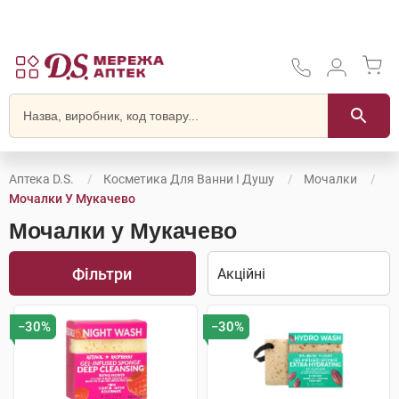
Аптека D.S.
Косметика Для Ванни І Душу
Мочалки
Мочалки У Мукачево
Мочалки у Мукачево
Фільтри
−30%
−30%