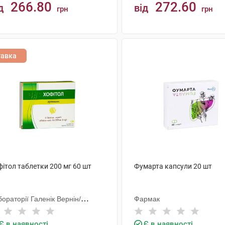
266.80
272.60
д
від
грн
грн
КУПИТИ
КУПИТИ
тавка
ітол таблетки 200 мг 60 шт
Фумарта капсули 20 шт
ораторії Галенік Вернін/
Фармак
анція
Є в наявності
Є в наявності