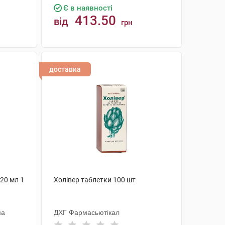
Є в наявності
413.50
від
грн
КУПИТИ
доставка
20 мл 1
Холівер таблетки 100 шт
ма
ДХГ Фармасьютікал