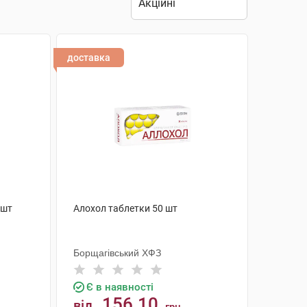
доставка
 шт
Алохол таблетки 50 шт
Борщагівський ХФЗ
Є в наявності
156.10
від