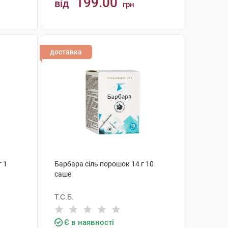
199.00
від
грн
КУПИТИ
доставка
г 1
Барбара сіль порошок 14 г 10
саше
Т.С.Б.
Є в наявності