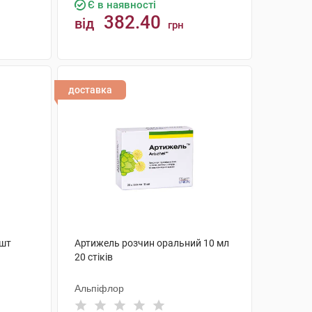
Є в наявності
382.40
від
грн
КУПИТИ
доставка
 шт
Артижель розчин оральний 10 мл
20 стіків
Альпіфлор