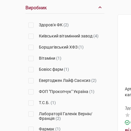
Виробник
Здоров'я ФК
(2)
Київський вітамінний завод
(4)
Борщагівський ХФЗ
(1)
Вітаміни
(1)
Бовіос фарм
(1)
Евертоджен Лайф Саєнсиз
(2)
Ар
ФОП "Прокопчук" Україна
(1)
кап
Т.С.Б.
(1)
Зд
Лабораторії Галенік Вернін/
Франція
(2)
Фармак
(1)
ві