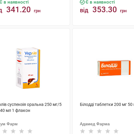
Є в наявності
Є в наявності
341.20
353.30
д
від
грн
грн
КУПИТИ
КУПИТИ
лів суспензія оральна 250 мг/5
Білодді таблетки 200 мг 50
 40 мл 1 флакон
сум Фарм
Адамед Фарма