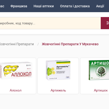
нас
Франшиза
Наші аптеки
Оплата і доставка
Акції
З
овчогінні Препарати
Жовчогінні Препарати У Мукачево
Алохол
Артижель
Артишок