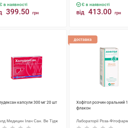
Є в наявності
Є в наявності
399.50
413.00
д
від
грн
грн
КУПИТИ
КУПИТИ
доставка
лудексан капсули 300 мг 20 шт
Хофітол розчин оральний 1
флакон
рлд Медицин Ілач Сан. Ве Тідж
Лабораторії Роза-Фітофар