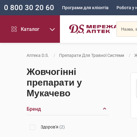
0 800 30 20 60
Програми для клієнтів
Робота у 
Каталог
Аптека D.S.
Препарати Для Травної Системи
Ж
Жовчогінні
препарати у
Мукачево
Бренд
Здоров'я
(2)