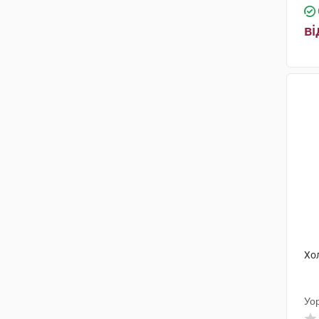
ві
Хо
Уо