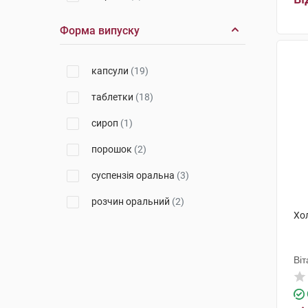
Др. Фальк Фарма
(6)
Форма випуску
Гербаполь Вроцлав
(1)
капсули
(19)
Київмедпрепарат
(1)
таблетки
(18)
Лабораторіос Віренс С.Л.
(1)
сироп
(1)
Кусум Фарм
(4)
порошок
(2)
Адамед Фарма
(1)
суспензія оральна
(3)
Альпіфлор
(1)
розчин оральний
(2)
Уорлд Медицин Ілач Сан. Ве
Тідж
(1)
Хо
Лабораторії Роза-Фітофарма
(1)
Віт
ДХГ Фармасьютікал
(1)
Фармафлор с.р.л.
(1)