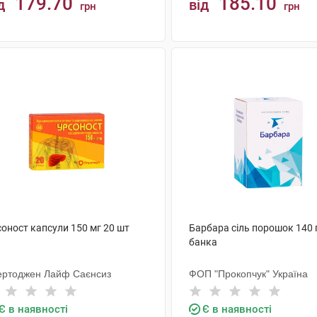
179.70
185.10
д
від
грн
грн
КУПИТИ
КУПИТИ
соност капсули 150 мг 20 шт
Барбара сіль порошок 140 
банка
ертоджен Лайф Саєнсиз
ФОП "Прокопчук" Україна
Є в наявності
Є в наявності