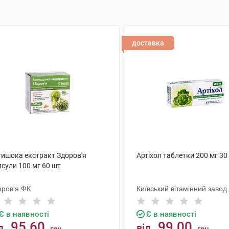
доставка
тишока екстракт Здоров'я
Артіхол таблетки 200 мг 30
сули 100 мг 60 шт
оров'я ФК
Київський вітамінний завод
Є в наявності
Є в наявності
95.60
99.00
д
від