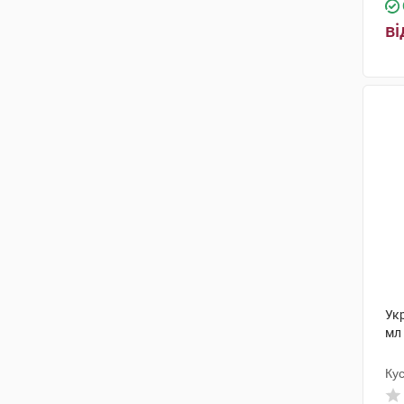
ві
Укр
мл
Ку