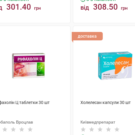
301.40
308.50
д
від
грн
грн
КУПИТИ
КУПИТИ
доставка
фахолін Ц таблетки 30 шт
Холелесан капсули 30 шт
рбаполь Вроцлав
Київмедпрепарат