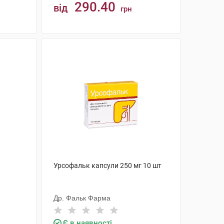
290.40
від
грн
КУПИТИ
Урсофальк капсули 250 мг 10 шт
Др. Фальк Фарма
Є в наявності