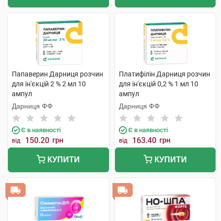
Папаверин Дарниця розчин
Платифілін Дарниця розчин
для ін'єкцій 2 % 2 мл 10
для ін'єкцій 0,2 % 1 мл 10
ампул
ампул
Дарниця ФФ
Дарниця ФФ
Є в наявності
Є в наявності
150.20
грн
163.40
грн
від
від
КУПИТИ
КУПИТИ