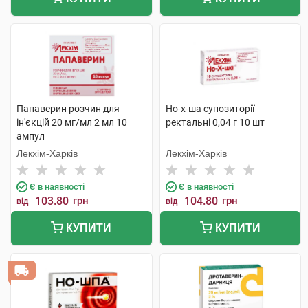
Папаверин розчин для
Но-х-ша супозиторії
ін'єкцій 20 мг/мл 2 мл 10
ректальні 0,04 г 10 шт
ампул
Лекхім-Харків
Лекхім-Харків
Є в наявності
Є в наявності
103.80
грн
104.80
грн
від
від
КУПИТИ
КУПИТИ