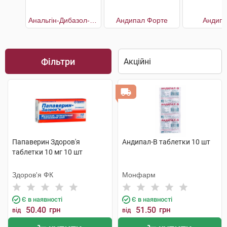
Анальгін-Дибазол-Папаверин
Андипал Форте
Андипа
Фільтри
Папаверин Здоров'я
Андипал-В таблетки 10 шт
таблетки 10 мг 10 шт
Здоров'я ФК
Монфарм
Є в наявності
Є в наявності
50.40
грн
51.50
грн
від
від