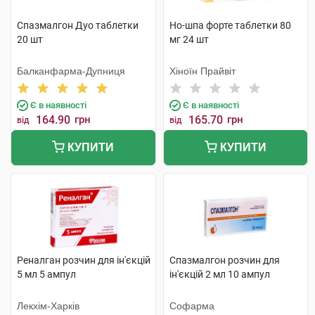
Спазмалгон Дуо таблетки
Но-шпа форте таблетки 80
20 шт
мг 24 шт
Балканфарма-Дупниця
Хіноїн Прайвіт
Є в наявності
Є в наявності
164.90
грн
165.70
грн
від
від
КУПИТИ
КУПИТИ
Реналган розчин для ін'єкцій
Спазмалгон розчин для
5 мл 5 ампул
ін'єкцій 2 мл 10 ампул
Лекхім-Харків
Софарма