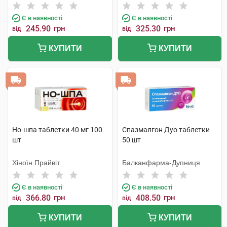
Є в наявності
Є в наявності
245.90
грн
325.30
грн
від
від
КУПИТИ
КУПИТИ
Но-шпа таблетки 40 мг 100
Спазмалгон Дуо таблетки
шт
50 шт
Хіноїн Прайвіт
Балканфарма-Дупниця
Є в наявності
Є в наявності
366.80
грн
408.50
грн
від
від
КУПИТИ
КУПИТИ