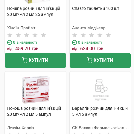
Но-шпа розчин для ін'єкцій
Спазго таблетки 100 шт
20 мг/мл 2 мл 25 ампул
Хіноїн Прайвіт
Ананта Медікеар
Є в наявності
Є в наявності
459.70
грн
624.00
грн
від
від
КУПИТИ
КУПИТИ
Но-х-ша розчин для ін'єкцій
Баралгін розчин для ін'єкцій
20 мг/мл 2 мл 5 ампул
5 мл 5 ампул
Лекхім-Харків
СК Балкан Фармасьютікалс
СРЛ