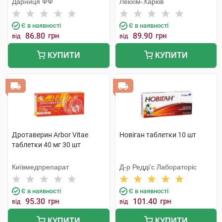
Дарниця ФФ
Лекхім-Харків
Є в наявності
Є в наявності
86.80
грн
89.90
грн
від
від
КУПИТИ
КУПИТИ
Дротаверин Arbor Vitae
Новіган таблетки 10 шт
таблетки 40 мг 30 шт
Київмедпрепарат
Д-р Редді'с Лабораторіс
Є в наявності
Є в наявності
95.30
грн
101.40
грн
від
від
КУПИТИ
КУПИТИ