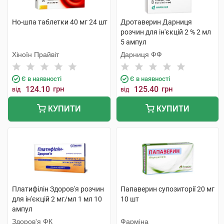
Но-шпа таблетки 40 мг 24 шт
Дротаверин Дарниця
розчин для ін'єкцій 2 % 2 мл
5 ампул
Хіноїн Прайвіт
Дарниця ФФ
Є в наявності
Є в наявності
124.10
грн
125.40
грн
від
від
КУПИТИ
КУПИТИ
Платифілін Здоров'я розчин
Папаверин супозиторії 20 мг
для ін'єкцій 2 мг/мл 1 мл 10
10 шт
ампул
Здоров'я ФК
Фарміна