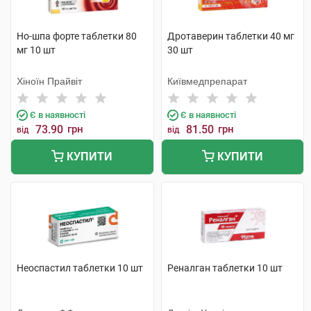
Но-шпа форте таблетки 80
Дротаверин таблетки 40 мг
мг 10 шт
30 шт
Хіноїн Прайвіт
Київмедпрепарат
Є в наявності
Є в наявності
73.90
грн
81.50
грн
від
від
КУПИТИ
КУПИТИ
Неоспастил таблетки 10 шт
Реналган таблетки 10 шт