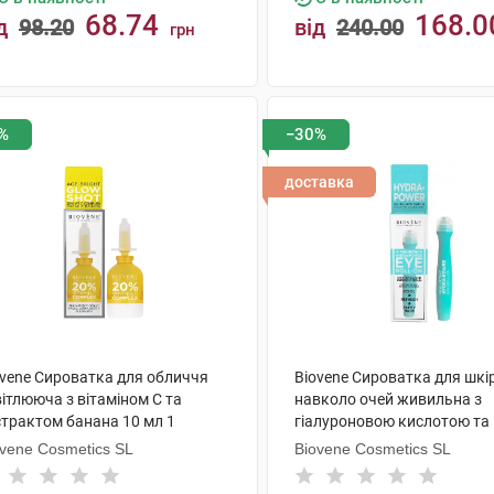
68.74
168.0
д
98.20
від
240.00
грн
КУПИТИ
КУПИТИ
%
−30%
доставка
ovene Сироватка для обличчя
Biovene Сироватка для шкі
ітлююча з вітаміном С та
навколо очей живильна з
страктом банана 10 мл 1
гіалуроновою кислотою та
акон
чорницею 15 мл 1 флакон
ovene Cosmetics SL
Biovene Cosmetics SL