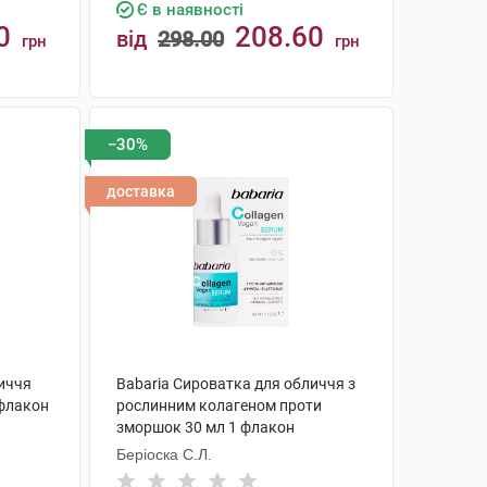
Є в наявності
0
208.60
від
298.00
грн
грн
КУПИТИ
−30%
доставка
личчя
Babaria Сироватка для обличчя з
 флакон
рослинним колагеном проти
зморшок 30 мл 1 флакон
Беріоска С.Л.