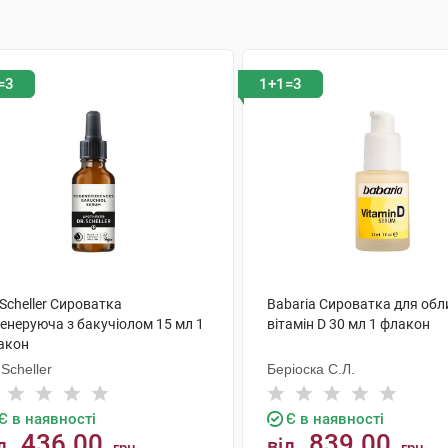
=3
1+1=3
 Scheller Сироватка
Babaria Сироватка для об
генеруюча з бакучіолом 15 мл 1
вітамін D 30 мл 1 флакон
акон
 Scheller
Беріоска С.Л.
Є в наявності
Є в наявності
436.00
839.00
д
від