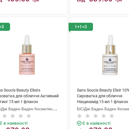
грн
грн
КУПИТИ
КУПИТИ
=3
1+1=3
s Soucis Beauty Elixirs
Sans Soucis Beauty Elixir 10
роватка для обличчя Активний
Сироватка для обличчя
тинг 15 мл 1 флакон
Ніацинамід 15 мл 1 флакон
СіДжі Баден-Баден Косметікс
БіСіДжі Баден-Баден Косме
уп Гмбх
Груп Гмбх
Є в наявності
Є в наявності