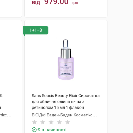
979.00
від
грн
КУПИТИ
1+1=3
2%
Sans Soucis Beauty Elixir Сироватка
для обличчя олійна нічна з
н
ретинолом 15 мл 1 флакон
тікс
БіСіДжі Баден-Баден Косметікс
Груп Гмбх
Є в наявності