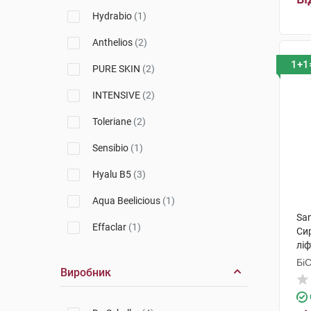
Babe Laboratorios
(7)
Hydrabio
(1)
SVR
(2)
Anthelios
(2)
Nuxe
(7)
1+1
PURE SKIN
(2)
Avene
(3)
INTENSIVE
(2)
Uriage
(5)
Toleriane
(2)
Lierac
(6)
Sensibio
(1)
Filorga
(5)
Hyalu B5
(3)
Aqua Beelicious
(1)
San
Effaclar
(1)
Си
ліф
Serum
(6)
Бі
Виробник
Гр
Sebiaclear
(1)
Zinc Power
(1)