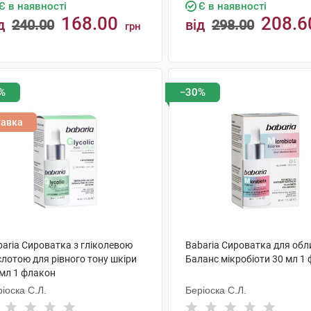
Є в наявності
Є в наявності
168.00
208.6
д
240.00
від
298.00
грн
КУПИТИ
КУПИТИ
%
−30%
тавка
baria Сироватка з гліколевою
Babaria Сироватка для об
слотою для рівного тону шкіри
Баланс мікробіоти 30 мл 1
 мл 1 флакон
іоска С.Л.
Беріоска С.Л.