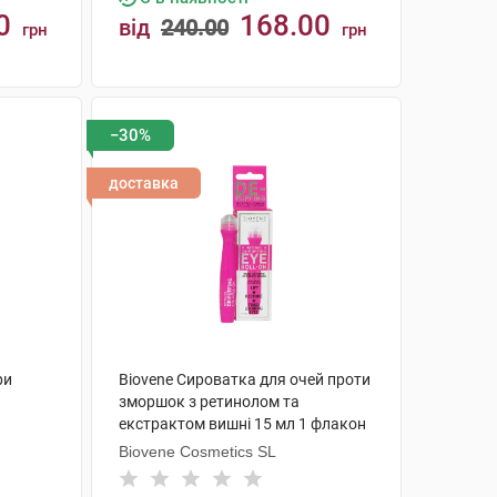
0
168.00
від
240.00
грн
грн
КУПИТИ
−30%
доставка
ри
Biovene Сироватка для очей проти
зморшок з ретинолом та
екстрактом вишні 15 мл 1 флакон
Biovene Cosmetics SL