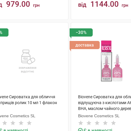
979.00
1144.00
д
від
грн
грн
КУПИТИ
КУПИТИ
%
−30%
доставка
ovene Сироватка для обличчя
Biovene Сироватка для об
 прищів ролик 10 мл 1 флакон
відлущуюча з кислотами A
BHA, маслом чайного дере
проблемної шкіри 10 мл 1 
ovene Cosmetics SL
Biovene Cosmetics SL
Є в наявності
Є в наявності