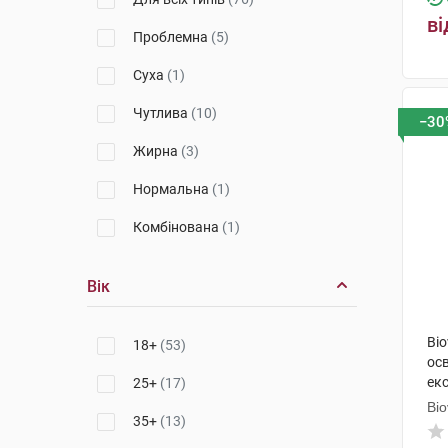
Time-Filler
(3)
ві
Проблемна
(5)
Nuxuriance Ultra
(2)
Суха
(1)
NCEF
(2)
Чутлива
(10)
−30
Premium
(1)
Жирна
(3)
Нормальна
(1)
Комбінована
(1)
Вік
Bi
18+
(53)
осв
ек
25+
(17)
фл
Bi
35+
(13)