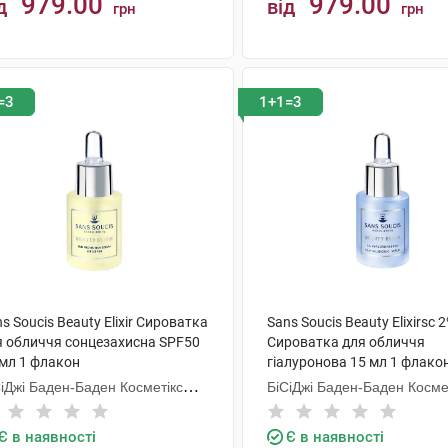
979.00
979.00
д
від
грн
грн
КУПИТИ
КУПИТИ
=3
1+1=3
s Soucis Beauty Elixir Сироватка
Sans Soucis Beauty Elixirsс 
я обличчя сонцезахисна SPF50
Сироватка для обличчя
 мл 1 флакон
гіалуронова 15 мл 1 флако
СіДжі Баден-Баден Косметікс
БіСіДжі Баден-Баден Косме
уп Гмбх
Груп Гмбх
Є в наявності
Є в наявності