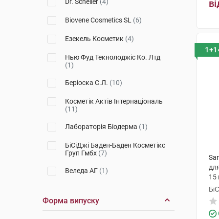
Dr. Scheller
(4)
ві
Pure Vitamine C
(2)
Biovene Cosmetics SL
(6)
Hydrance
(1)
Езекель Косметик
(4)
1+1
The Originals
(1)
Нью Фуд Текнолоджіс Ко. Лтд
(1)
Cleanance
(1)
Беріоска С.Л.
(10)
Eau Thermale
(1)
Косметік Актів Інтернаціональ
Roseliane
(1)
(11)
Cica Daily
Лабораторія Біодерма
(1)
(1)
Cicaplast
БіСіДжі Баден-Баден Косметікс
(1)
Груп Гмбх
(7)
San
Protocol
(3)
дл
Веледа АГ
(1)
15
Hyseac
(1)
Ля Рош-Позе
(15)
Бі
Гр
Форма випуску
Liftactiv
(4)
Біотрейд Болгарія
(4)