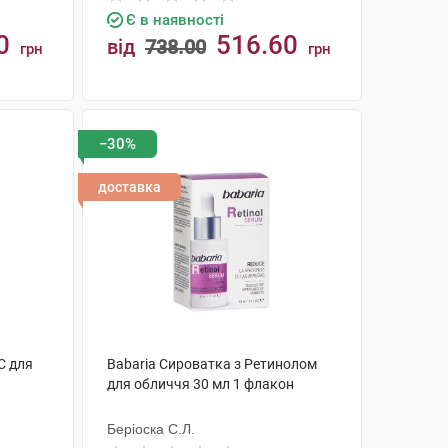
Є в наявності
0
516.60
від
738.00
грн
грн
КУПИТИ
−30%
доставка
С для
Babaria Сироватка з Ретинолом
для обличчя 30 мл 1 флакон
Беріоска С.Л.