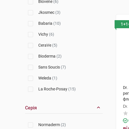
Biovene
(6)
Jkosmec
(3)
Babaria
(10)
1+1
Vichy
(6)
CeraVe
(5)
Bioderma
(2)
Sans Soucis
(7)
Weleda
(1)
Dr.
La Roche-Posay
(15)
ре
фл
Biotrade
(4)
Dr.
Серія
MartiDerm
(2)
Apivita
(4)
Normaderm
(2)
ві