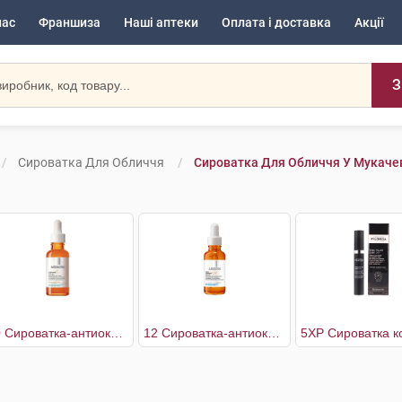
нас
Франшиза
Наші аптеки
Оплата і доставка
Акції
З
Сироватка Для Обличчя
Сироватка Для Обличчя У Мукаче
10 Сироватка-антиоксидант проти зморшок для оновленя шкіри обличчя
12 Сироватка-антиоксидант проти зморщок для оновлення сяяння шкіри обличчя