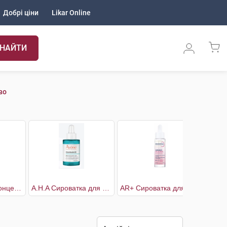
Добрі ціни
Likar Online
НАЙТИ
во
5XP Сироватка концентрована Корекція помітних мімічних зморшок
A.H.A Сироватка для обличчя відлущувальна
AR+ Сироватка для зняття почервонінь