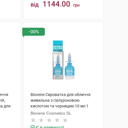
1144.00
від
грн
КУПИТИ
−30%
личчя
Biovene Сироватка для обличчя
HA,
живильна з гіалуроновою
ва для
кислотою та чорницею 10 мл 1
флакон
флакон
Biovene Cosmetics SL
Є в наявності