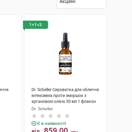
1+1=3
личчя
Dr. Scheller Сироватка для обличчя
інтенсивна проти зморшок з
аргановою олією 30 мл 1 флакон
Dr. Scheller
Є в наявності
859.00
від