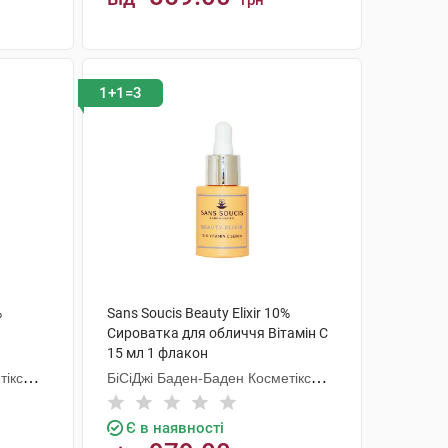
грн
КУПИТИ
1+1=3
%
Sans Soucis Beauty Elixir 10%
Сироватка для обличчя Вітамін C
15 мл 1 флакон
тікс
БіСіДжі Баден-Баден Косметікс
Груп Гмбх
Є в наявності