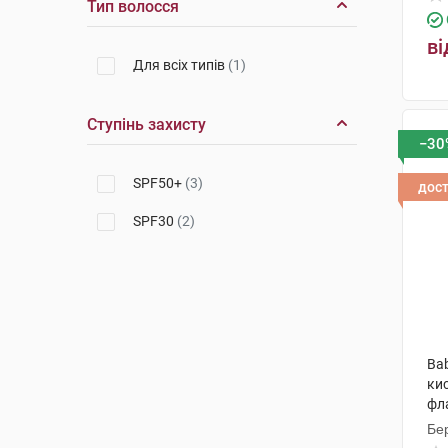
Тип волосся
ві
Для всіх типів
(1)
Ступінь захисту
−30
SPF50+
(3)
дос
SPF30
(2)
Ba
ки
фл
Бер