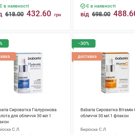
Є в наявності
Є в наявності
432.60
488.6
д
618.00
від
698.00
грн
КУПИТИ
КУПИТИ
%
−30%
тавка
доставка
baria Сироватка Гіалуронова
Babaria Сироватка Вітамін 
слота для обличчя 30 мл 1
обличчя 30 мл 1 флакон
акон
іоска С.Л.
Беріоска С.Л.