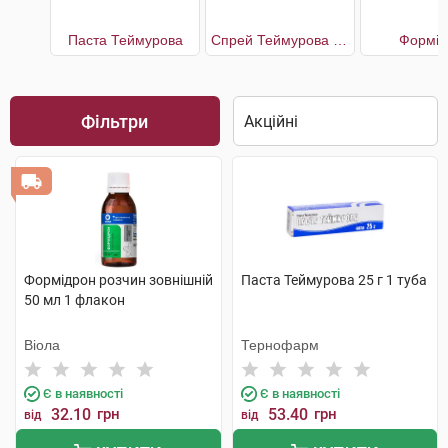
Паста Теймурова
Спрей Теймурова від запаху і поту
Формід
Фільтри
Формідрон розчин зовнішній
Паста Теймурова 25 г 1 туба
50 мл 1 флакон
Віола
Тернофарм
Є в наявності
Є в наявності
32.10
грн
53.40
грн
від
від