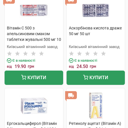
Вітамін C 500 з
Аскорбінова кислота драже
апельсиновим смаком
50 мг 50 шт
таблетки жувальні 500 мг 10
шт
Київський вітамінний завод
Київський вітамінний завод
Є в наявності
Є в наявності
19.90
грн
24.50
грн
від
від
КУПИТИ
КУПИТИ
Ергокальциферол (Вітамін
Ретинолу ацетат (Вітамін A)