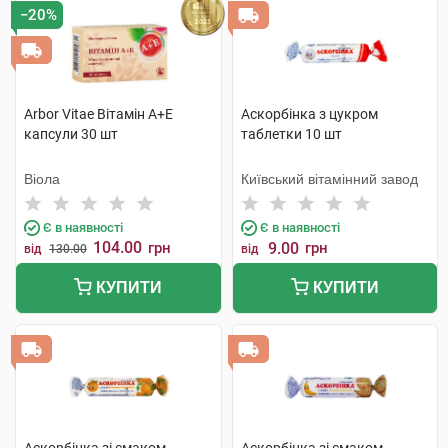
−20%
Arbor Vitae Вітамін A+Е
Аскорбінка з цукром
капсули 30 шт
таблетки 10 шт
Віола
Київський вітамінний завод
Є в наявності
Є в наявності
104.00
грн
9.00
грн
від
130.00
від
КУПИТИ
КУПИТИ