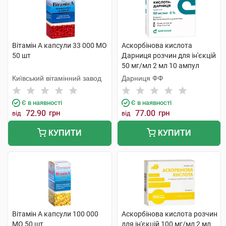
Вітамін A капсули 33 000 МО
Аскорбінова кислота
50 шт
Дарниця розчин для ін'єкцій
50 мг/мл 2 мл 10 ампул
Київський вітамінний завод
Дарниця ФФ
Є в наявності
Є в наявності
72.90
грн
77.00
грн
від
від
КУПИТИ
КУПИТИ
Вітамін A капсули 100 000
Аскорбінова кислота розчин
МО 50 шт
для ін'єкцій 100 мг/мл 2 мл