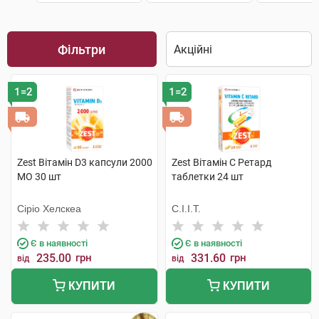
Фільтри
1=2
1=2
Zest Вітамін D3 капсули 2000
Zest Вітамін C Ретард
МО 30 шт
таблетки 24 шт
Сіріо Хелскеа
С.І.І.Т.
Є в наявності
Є в наявності
235.00
грн
331.60
грн
від
від
КУПИТИ
КУПИТИ