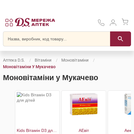
Аптека D.S.
Вітаміни
Моновітаміни
Моновітаміни У Мукачево
Моновітаміни у Мукачево
Kids Вітамін D3 для дітей
АЕвіт
Аеко