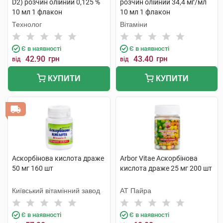
D2) розчин олійний 0,125 %
розчин олійний 34,4 мг/мл
10 мл 1 флакон
10 мл 1 флакон
Технолог
Вітаміни
Є в наявності
Є в наявності
42.90
грн
43.40
грн
від
від
КУПИТИ
КУПИТИ
Аскорбінова кислота драже
Arbor Vitae Аскорбінова
50 мг 160 шт
кислота драже 25 мг 200 шт
Київський вітамінний завод
АТ Пайра
Є в наявності
Є в наявності