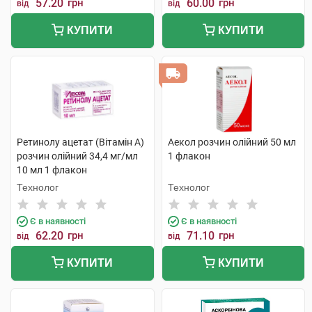
57.20
грн
60.00
грн
від
від
КУПИТИ
КУПИТИ
Ретинолу ацетат (Вітамін A)
Аекол розчин олійний 50 мл
розчин олійний 34,4 мг/мл
1 флакон
10 мл 1 флакон
Технолог
Технолог
Є в наявності
Є в наявності
62.20
грн
71.10
грн
від
від
КУПИТИ
КУПИТИ