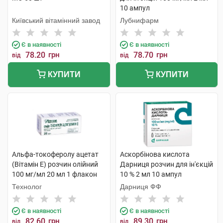
10 ампул
Київський вітамінний завод
Лубнифарм
Є в наявності
Є в наявності
78.20
грн
78.70
грн
від
від
КУПИТИ
КУПИТИ
Альфа-токоферолу ацетат
Аскорбінова кислота
(Вітамін E) розчин олійний
Дарниця розчин для ін'єкцій
100 мг/мл 20 мл 1 флакон
10 % 2 мл 10 ампул
Технолог
Дарниця ФФ
Є в наявності
Є в наявності
82.60
грн
89.30
грн
від
від