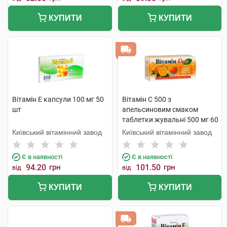
КУПИТИ
КУПИТИ
Вітамін E капсули 100 мг 50
Вітамін C 500 з
шт
апельсиновим смаком
таблетки жувальні 500 мг 60
шт
Київський вітамінний завод
Київський вітамінний завод
Є в наявності
Є в наявності
94.20
грн
101.50
грн
від
від
КУПИТИ
КУПИТИ