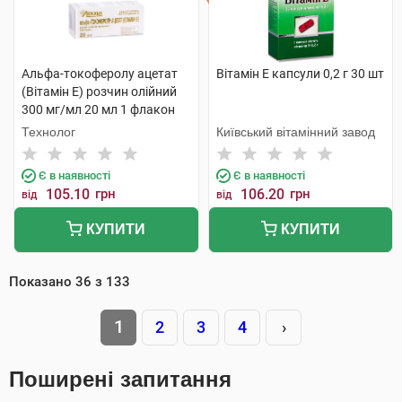
Альфа-токоферолу ацетат
Вітамін E капсули 0,2 г 30 шт
(Вітамін E) розчин олійний
300 мг/мл 20 мл 1 флакон
Технолог
Київський вітамінний завод
Є в наявності
Є в наявності
105.10
грн
106.20
грн
від
від
КУПИТИ
КУПИТИ
Показано
36
з
133
1
2
3
4
›
Поширені запитання