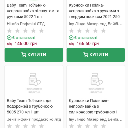
Baby Team Поїльник-
Курносики Поїлка-
непроливайка зі спаутом та
непроливайка з ручками з
ручками 5022 1 шт
твердим носиком 7021 250
мл 1 шт
Нінгбо Раффіні ЛТД
Іву Ліндо Мазер енд Бейбі
Продактс
Є в наявності
Є в наявності
146.00
грн
166.60
грн
від
від
КУПИТИ
КУПИТИ
Baby Team Поїльник для
Курносики Поїльник-
подорожей з трубочкою
непроливайка з
5005 270 мл 1 шт
силіконовою трубочкою і
ручками 7024 300 мл 1 шт
Зеніт інфант продактс ко лтд
Іву Ліндо Мазер енд Бейбі
Продактс