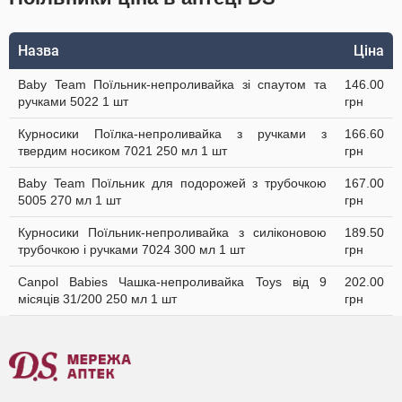
Назва
Ціна
Baby Team Поїльник-непроливайка зі спаутом та
146.00
ручками 5022 1 шт
грн
Курносики Поїлка-непроливайка з ручками з
166.60
твердим носиком 7021 250 мл 1 шт
грн
Baby Team Поїльник для подорожей з трубочкою
167.00
5005 270 мл 1 шт
грн
Курносики Поїльник-непроливайка з силіконовою
189.50
трубочкою і ручками 7024 300 мл 1 шт
грн
Canpol Babies Чашка-непроливайка Toys від 9
202.00
місяців 31/200 250 мл 1 шт
грн