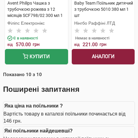
Avent Philips Чашка з
Baby Team Поїльник дитячий
трубочкою рожева з 12
з трубочкою 5010 380 мл 1
місяців SCF798/02 300 мл 1
шт
шт
Філіпс Електронікс
Нінгбо Раффіні ЛТД
Є в наявності
Немає в наявності
570.00
грн
221.00
грн
від
від
АНАЛОГИ
КУПИТИ
Показано
10
з
10
Поширені запитання
Яка ціна на поїльники ?
Вартість товару в каталозі поїльники починається від
146 грн.
Які поїльники найдешевші?