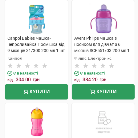
Canpol Babies Чашка-
Avent Philips Чашка з
непроливайка Посмішка від
носиком для дівчат з 6
9 місяців 31/300 200 мл 1 шт
місяців SCF551/03 200 мл 1
шт
Канпол
Філіпс Електронікс
Є в наявності
Є в наявності
304.00
грн
384.20
грн
від
від
КУПИТИ
КУПИТИ