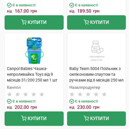
Є в наявності
Є в наявності
167.00
грн
189.50
грн
від
від
КУПИТИ
КУПИТИ
Canpol Babies Чашка-
Baby Team 5004 Поїльник з
непроливайка Toys від 9
силіконовим спаутом та
місяців 31/200 250 мл 1 шт
ручками від 6 місяців 250 мл
1 шт
Канпол
Назалпродуктер
Є в наявності
Є в наявності
202.00
грн
230.00
грн
від
від
КУПИТИ
КУПИТИ