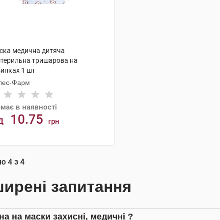
ска медична дитяча
стерильна тришарова на
зинках 1 шт
лес-Фарм
має в наявності
10.75
д
грн
АНАЛОГИ
но
4
з
4
ирені запитання
на на маски захисні, медичні ?