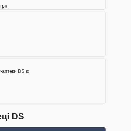
грн.
-аптеки DS є:
еці DS