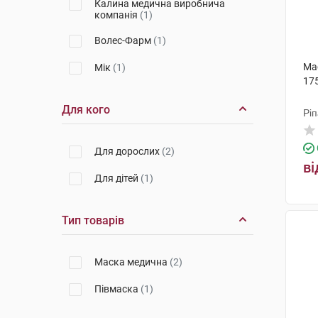
Калина медична виробнича
компанія
(1)
Волес-Фарм
(1)
Ма
Мік
(1)
17
Для кого
Рі
Для дорослих
(2)
ві
Для дітей
(1)
Тип товарів
Маска медична
(2)
Півмаска
(1)