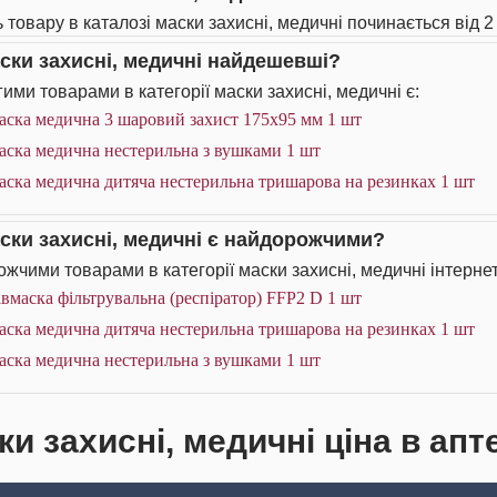
 товару в каталозі маски захисні, медичні починається від 2 
аски захисні, медичні найдешевші?
ими товарами в категорії маски захисні, медичні є:
аска медична 3 шаровий захист 175х95 мм 1 шт
аска медична нестерильна з вушками 1 шт
аска медична дитяча нестерильна тришарова на резинках 1 шт
аски захисні, медичні є найдорожчими?
жчими товарами в категорії маски захисні, медичні інтернет
вмаска фільтрувальна (респіратор) FFP2 D 1 шт
аска медична дитяча нестерильна тришарова на резинках 1 шт
аска медична нестерильна з вушками 1 шт
и захисні, медичні ціна в апт