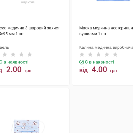
ска медична 3 шаровий захист
Маска медична нестерильн
5х95 мм 1 шт
вушками 1 шт
паель
Калина медична виробнич
компанія
Є в наявності
Є в наявності
2.00
4.00
д
від
грн
грн
КУПИТИ
КУПИТИ