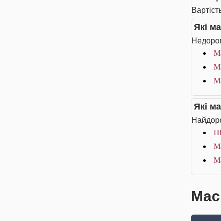
Вартість
Які м
Недорог
М
М
М
Які м
Найдоро
Пі
М
М
Маск