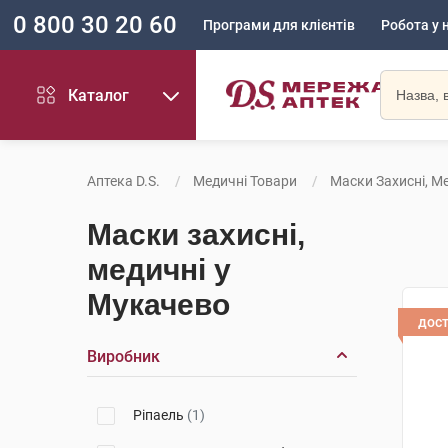
0 800 30 20 60
Програми для клієнтів
Робота у 
Каталог
Аптека D.S.
Медичні Товари
Маски Захисні, М
Маски захисні,
медичні у
Мукачево
дос
Виробник
Ріпаель
(1)