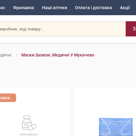
нас
Франшиза
Наші аптеки
Оплата і доставка
Акції
З
едичні
Маски Захисні, Медичні У Мукачево
тавка