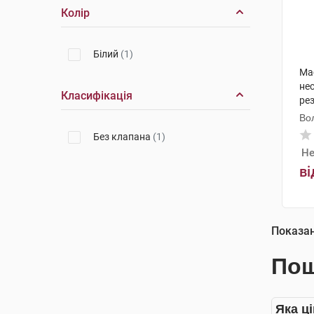
Колір
Білий
(1)
Ма
не
Класифікація
ре
Во
Без клапана
(1)
Не
ві
Показа
Пош
Яка ці