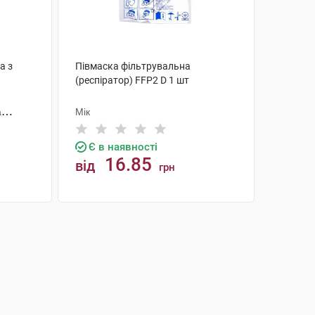
а з
Півмаска фільтрувальна
(респіратор) FFP2 D 1 шт
а
Мік
Є в наявності
16.85
від
грн
КУПИТИ