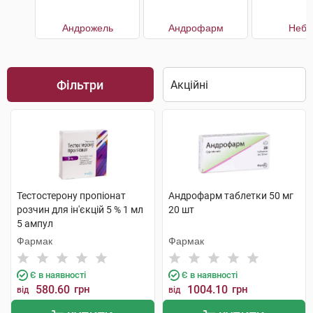
Андрожель
Андрофарм
Небі
Фільтри
Тестостерону пропіонат
Андрофарм таблетки 50 мг
розчин для ін'єкцій 5 % 1 мл
20 шт
5 ампул
Фармак
Фармак
Є в наявності
Є в наявності
580.60
грн
1004.10
грн
від
від