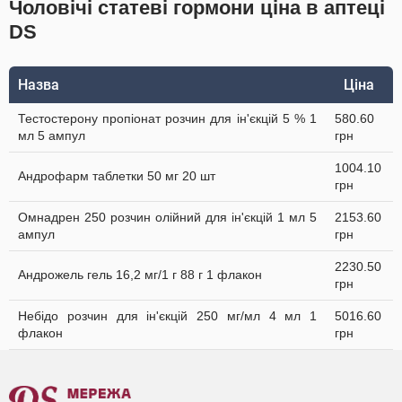
Чоловічі статеві гормони ціна в аптеці
DS
Назва
Ціна
Тестостерону пропіонат розчин для ін'єкцій 5 % 1
580.60
мл 5 ампул
грн
1004.10
Андрофарм таблетки 50 мг 20 шт
грн
Омнадрен 250 розчин олійний для ін'єкцій 1 мл 5
2153.60
ампул
грн
2230.50
Андрожель гель 16,2 мг/1 г 88 г 1 флакон
грн
Небідо розчин для ін'єкцій 250 мг/мл 4 мл 1
5016.60
флакон
грн