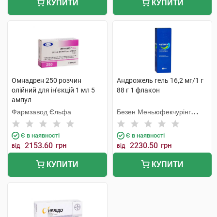
КУПИТИ
КУПИТИ
Омнадрен 250 розчин
Андрожель гель 16,2 мг/1 г
олійний для ін'єкцій 1 мл 5
88 г 1 флакон
ампул
Фармзавод Єльфа
Безен Меньюфекчурінг
Белджіум
Є в наявності
Є в наявності
2153.60
грн
2230.50
грн
від
від
КУПИТИ
КУПИТИ