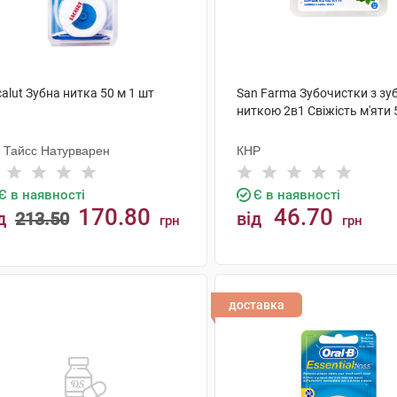
alut Зубна нитка 50 м 1 шт
San Farma Зубочистки з з
ниткою 2в1 Свіжість м'яти 
. Тайсс Натурварен
КНР
Є в наявності
Є в наявності
170.80
46.70
д
213.50
від
грн
грн
КУПИТИ
КУПИТИ
доставка