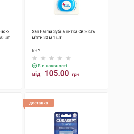
убною
San Farma Зубна нитка Свіжість
50 шт
м'яти 30 м 1 шт
КНР
Є в наявності
105.00
від
грн
КУПИТИ
доставка