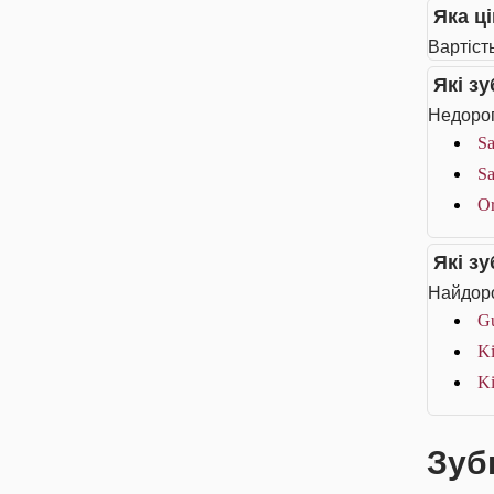
Яка ці
Вартість
Які з
Недорог
Sa
Sa
Or
Які з
Найдоро
G
Ki
Ki
Зубн