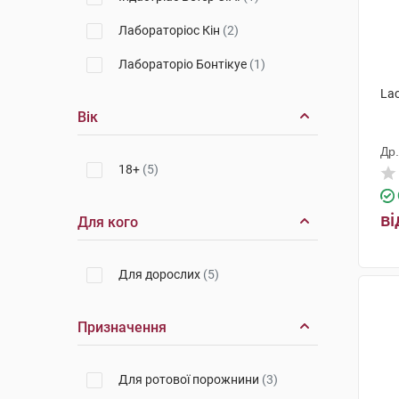
Лабораторіос Кін
(2)
Лабораторіо Бонтікуе
(1)
Lac
Вік
Др
18+
(5)
ві
Для кого
Для дорослих
(5)
Призначення
Для ротової порожнини
(3)