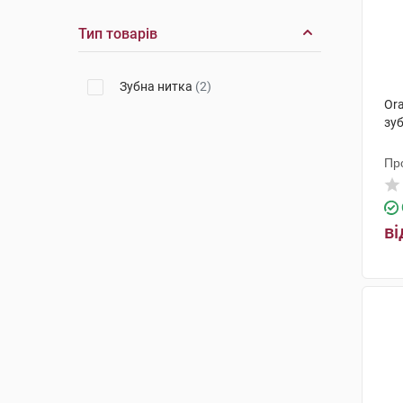
Тип товарів
Зубна нитка
(2)
Ora
зуб
Пр
Ме
ві