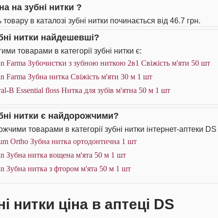
на на зубні нитки ?
 товару в каталозі зубні нитки починається від 46.7 грн.
убні нитки найдешевші?
ими товарами в категорії зубні нитки є:
n Farma Зубочистки з зубною ниткою 2в1 Свіжість м'яти 50 шт
n Farma Зубна нитка Свіжість м'яти 30 м 1 шт
al-B Essential floss Нитка для зубів м'ятна 50 м 1 шт
убні нитки є найдорожчими?
жчими товарами в категорії зубні нитки інтернет-аптеки DS 
um Ortho Зубна нитка ортодонтична 1 шт
n Зубна нитка вощена м'ята 50 м 1 шт
n Зубна нитка з фтором м'ята 50 м 1 шт
і нитки ціна в аптеці DS