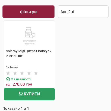
Фільтри
Solaray Міді Цитрат капсули
2 мг 60 шт
Solaray
Є в наявності
270.00
грн
від
КУПИТИ
Показано
1
з
1