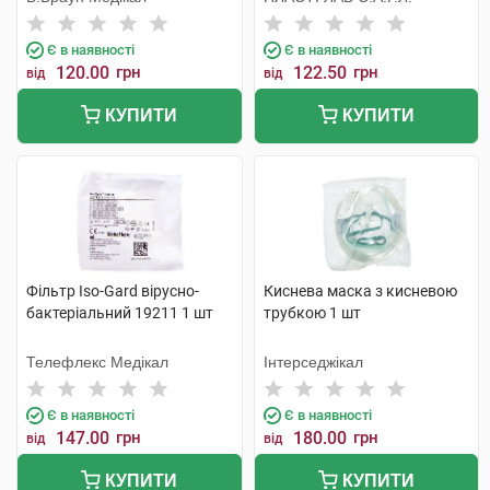
Є в наявності
Є в наявності
120.00
грн
122.50
грн
від
від
КУПИТИ
КУПИТИ
Фільтр Iso-Gard вірусно-
Киснева маска з кисневою
бактеріальний 19211 1 шт
трубкою 1 шт
Телефлекс Медікал
Інтерседжікал
Є в наявності
Є в наявності
147.00
грн
180.00
грн
від
від
КУПИТИ
КУПИТИ