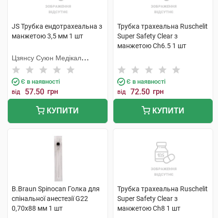
JS Трубка ендотрахеальна з
Трубка трахеальна Ruschelit
манжетою 3,5 мм 1 шт
Super Safety Clear з
манжетою Ch6.5 1 шт
Цзянсу Суюн Медікал
Метіріалс
Є в наявності
Є в наявності
57.50
грн
72.50
грн
від
від
КУПИТИ
КУПИТИ
B.Braun Spinocan Голка для
Трубка трахеальна Ruschelit
спінальної анестезії G22
Super Safety Clear з
0,70x88 мм 1 шт
манжетою Ch8 1 шт