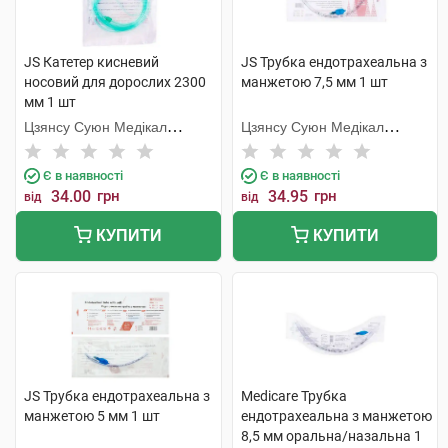
JS Катетер кисневий
JS Трубка ендотрахеальна з
носовий для дорослих 2300
манжетою 7,5 мм 1 шт
мм 1 шт
Цзянсу Суюн Медікал
Цзянсу Суюн Медікал
Метіріалс
Метіріалс
Є в наявності
Є в наявності
34.00
грн
34.95
грн
від
від
КУПИТИ
КУПИТИ
JS Трубка ендотрахеальна з
Medicare Трубка
манжетою 5 мм 1 шт
ендотрахеальна з манжетою
8,5 мм оральна/назальна 1