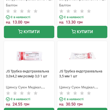
Балтон
Балтон
Є в наявності
Є в наявності
13.00
грн
13.30
грн
від
від
КУПИТИ
КУПИТИ
JS Трубка ендотрахеальна
JS Трубка ендотрахеальна
3,0х4,2 мм розмір 3,0 1 шт
3,5 мм 1 шт
Цзянсу Суюн Медікал
Цзянсу Суюн Медікал
Метіріалс
Метіріалс
Є в наявності
Є в наявності
24.55
грн
30.50
грн
від
від