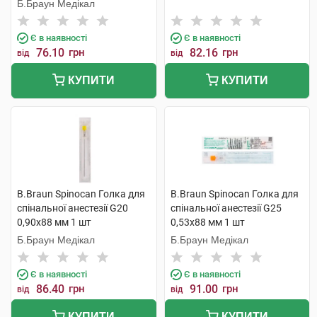
Б.Браун Медікал
Є в наявності
Є в наявності
76.10
грн
82.16
грн
від
від
КУПИТИ
КУПИТИ
B.Braun Spinocan Голка для
B.Braun Spinocan Голка для
спінальної анестезії G20
спінальної анестезії G25
0,90x88 мм 1 шт
0,53x88 мм 1 шт
Б.Браун Медікал
Б.Браун Медікал
Є в наявності
Є в наявності
86.40
грн
91.00
грн
від
від
КУПИТИ
КУПИТИ