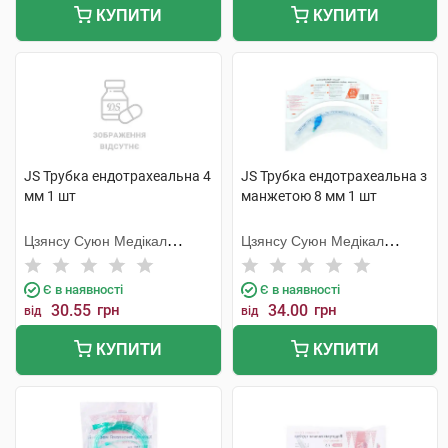
КУПИТИ
КУПИТИ
JS Трубка ендотрахеальна 4
JS Трубка ендотрахеальна з
мм 1 шт
манжетою 8 мм 1 шт
Цзянсу Суюн Медікал
Цзянсу Суюн Медікал
Метіріалс
Метіріалс
Є в наявності
Є в наявності
30.55
грн
34.00
грн
від
від
КУПИТИ
КУПИТИ