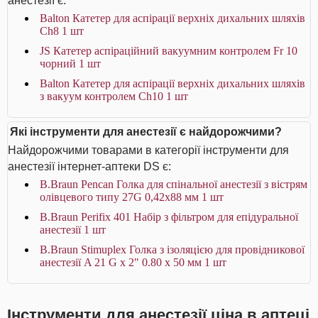
анестезії є:
Balton Катетер для аспірації верхніх дихальних шляхів
Ch8 1 шт
JS Катетер аспіраційний вакуумним контролем Fr 10
чорний 1 шт
Balton Катетер для аспірації верхніх дихальних шляхів
з вакуум контролем Ch10 1 шт
Які інструменти для анестезії є найдорожчими?
Найдорожчими товарами в категорії інструменти для
анестезії інтернет-аптеки DS є:
B.Braun Pencan Голка для спінальної анестезії з вістрям
олівцевого типу 27G 0,42х88 мм 1 шт
B.Braun Perifix 401 Набір з фільтром для епідуральної
анестезії 1 шт
B.Braun Stimuplex Голка з ізоляцією для провідникової
анестезії A 21 G x 2" 0.80 x 50 мм 1 шт
Інструменти для анестезії ціна в аптеці