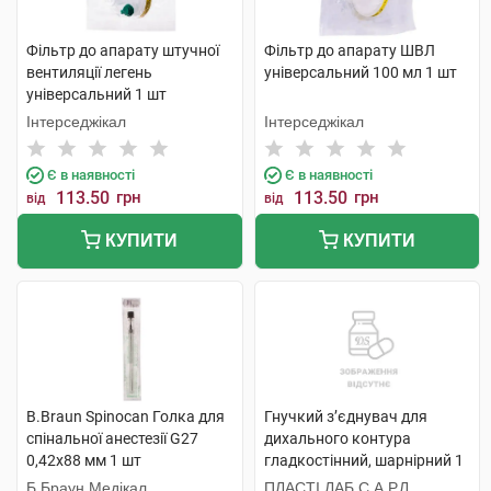
Фільтр до апарату штучної
Фільтр до апарату ШВЛ
вентиляції легень
універсальний 100 мл 1 шт
універсальний 1 шт
Інтерседжікал
Інтерседжікал
Є в наявності
Є в наявності
113.50
грн
113.50
грн
від
від
КУПИТИ
КУПИТИ
B.Braun Spinocan Голка для
Гнучкий з’єднувач для
спінальної анестезії G27
дихального контура
0,42x88 мм 1 шт
гладкостінний, шарнірний 1
шт
Б.Браун Медікал
ПЛАСТІ ЛАБ С.А.Р.Л.