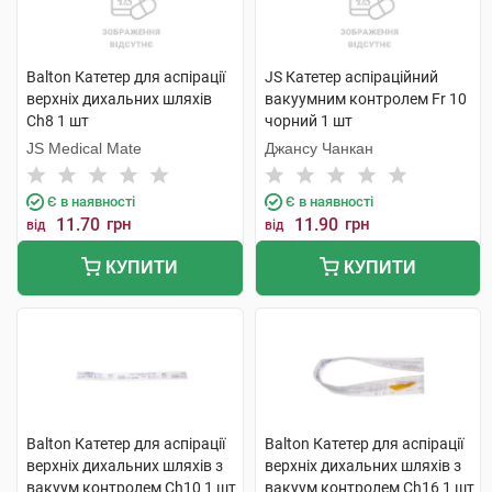
Balton Катетер для аспірації
JS Катетер аспіраційний
верхніх дихальних шляхів
вакуумним контролем Fr 10
Ch8 1 шт
чорний 1 шт
JS Medical Mate
Джансу Чанкан
Є в наявності
Є в наявності
11.70
грн
11.90
грн
від
від
КУПИТИ
КУПИТИ
Balton Катетер для аспірації
Balton Катетер для аспірації
верхніх дихальних шляхів з
верхніх дихальних шляхів з
вакуум контролем Ch10 1 шт
вакуум контролем Ch16 1 шт