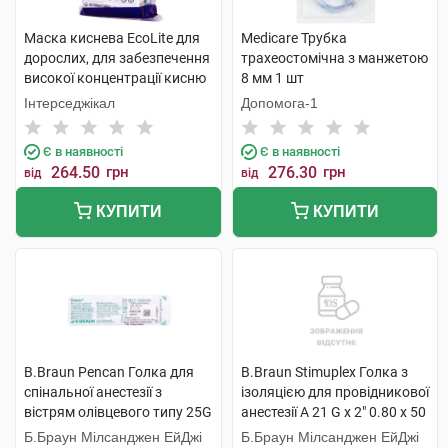
Маска киснева EcoLite для
Medicare Трубка
дорослих, для забезпечення
трахеостомічна з манжетою
високої концентрації кисню
8 мм 1 шт
з кисневою трубкою 1 шт
Інтерседжікал
Допомога-1
Є в наявності
Є в наявності
264.50
грн
276.30
грн
від
від
КУПИТИ
КУПИТИ
B.Braun Pencan Голка для
B.Braun Stimuplex Голка з
спінальної анестезії з
ізоляцією для провідникової
вістрям олівцевого типу 25G
анестезії A 21 G x 2" 0.80 x 50
0,53х88 мм 1 шт
мм 1 шт
Б.Браун Мілсанджен ЕйДжі
Б.Браун Мілсанджен ЕйДжі