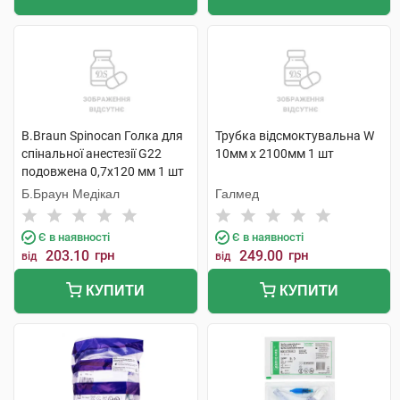
B.Braun Spinocan Голка для
Трубка відсмоктувальна W
спінальної анестезії G22
10мм х 2100мм 1 шт
подовжена 0,7х120 мм 1 шт
Б.Браун Медікал
Галмед
Є в наявності
Є в наявності
203.10
грн
249.00
грн
від
від
КУПИТИ
КУПИТИ