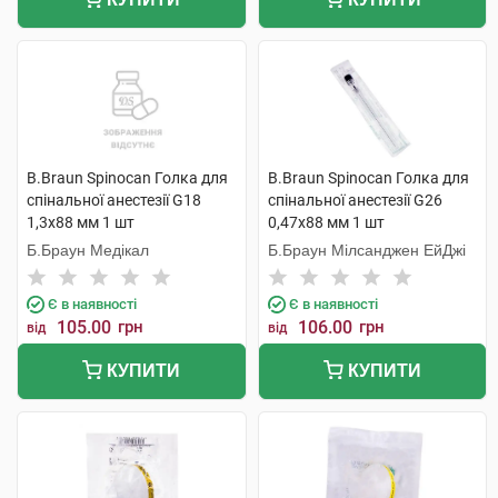
B.Braun Spinocan Голка для
B.Braun Spinocan Голка для
спінальної анестезії G18
спінальної анестезії G26
1,3x88 мм 1 шт
0,47x88 мм 1 шт
Б.Браун Медікал
Б.Браун Мілсанджен ЕйДжі
Є в наявності
Є в наявності
105.00
грн
106.00
грн
від
від
КУПИТИ
КУПИТИ