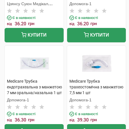
шт
Цзянсу Суюн Медікал
Допомога-1
Метіріалс
Є в наявності
Є в наявності
36.20
грн
36.20
грн
від
від
КУПИТИ
КУПИТИ
Medicare Трубка
Medicare Трубка
ендотрахеальна з манжетою
трахеостомічна з манжетою
7 мм оральна/назальна 1 шт
7,5 мм 1 шт
Допомога-1
Допомога-1
Є в наявності
Є в наявності
36.30
грн
39.30
грн
від
від