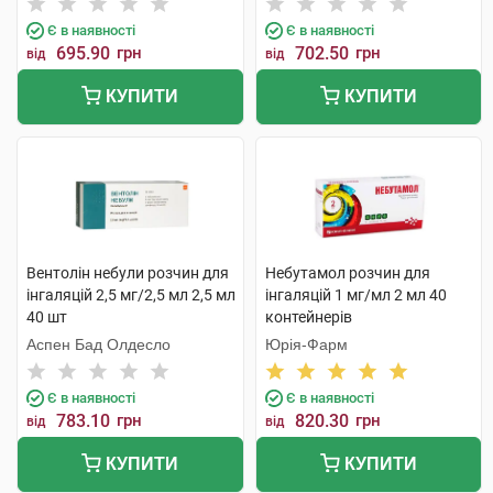
Є в наявності
Є в наявності
695.90
грн
702.50
грн
від
від
КУПИТИ
КУПИТИ
Вентолін небули розчин для
Небутамол розчин для
інгаляцій 2,5 мг/2,5 мл 2,5 мл
інгаляцій 1 мг/мл 2 мл 40
40 шт
контейнерів
Аспен Бад Олдесло
Юрія-Фарм
Є в наявності
Є в наявності
783.10
грн
820.30
грн
від
від
КУПИТИ
КУПИТИ