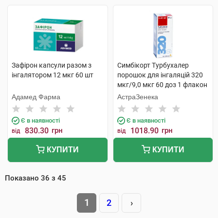
Зафірон капсули разом з
Симбікорт Турбухалер
інгалятором 12 мкг 60 шт
порошок для інгаляцій 320
мкг/9,0 мкг 60 доз 1 флакон
Адамед Фарма
АстраЗенека
Є в наявності
Є в наявності
830.30
грн
1018.90
грн
від
від
КУПИТИ
КУПИТИ
Показано
36
з
45
1
2
›