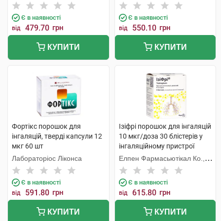
Є в наявності
Є в наявності
479.70
грн
550.10
грн
від
від
КУПИТИ
КУПИТИ
Фортікс порошок для
Ізіфрі порошок для інгаляцій
інгаляцій, тверді капсули 12
10 мкг/доза 30 блістерів у
мкг 60 шт
інгаляційному пристрої
Елпенхалер 1 набір
Лабораторіос Ліконса
Елпен Фармасьютікал Ко.,
Інк.
Є в наявності
Є в наявності
591.80
грн
615.80
грн
від
від
КУПИТИ
КУПИТИ