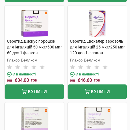
Серетид Дискус порошок
Серетид Евохалер аерозоль
для інгаляцій 50 мкг/500 мкг
для інгаляцій 25 мкг/250 мкг
60 доз 1 флакон
120 доз 1 флакон
Глаксо Веллком
Глаксо Веллком
Є в наявності
Є в наявності
634.00
грн
646.60
грн
від
від
КУПИТИ
КУПИТИ