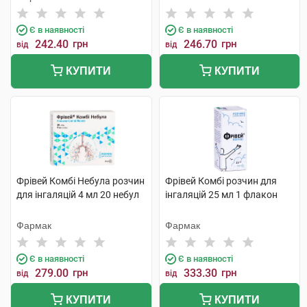
Є в наявності
Є в наявності
242.40
грн
246.70
грн
від
від
КУПИТИ
КУПИТИ
Фрівей Комбі Небула розчин
Фрівей Комбі розчин для
для інгаляцій 4 мл 20 небул
інгаляцій 25 мл 1 флакон
Фармак
Фармак
Є в наявності
Є в наявності
279.00
грн
333.30
грн
від
від
КУПИТИ
КУПИТИ