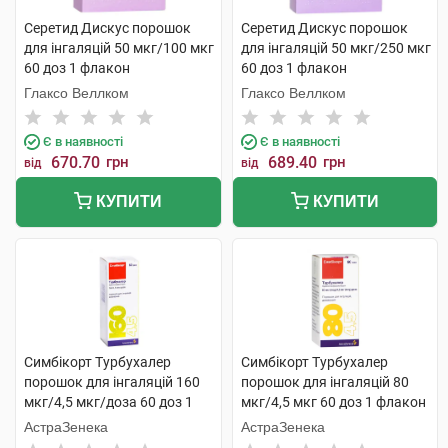
Серетид Дискус порошок
Серетид Дискус порошок
для інгаляцій 50 мкг/100 мкг
для інгаляцій 50 мкг/250 мкг
60 доз 1 флакон
60 доз 1 флакон
Глаксо Веллком
Глаксо Веллком
Є в наявності
Є в наявності
670.70
грн
689.40
грн
від
від
КУПИТИ
КУПИТИ
Симбікорт Турбухалер
Симбікорт Турбухалер
порошок для інгаляцій 160
порошок для інгаляцій 80
мкг/4,5 мкг/доза 60 доз 1
мкг/4,5 мкг 60 доз 1 флакон
флакон
АстраЗенека
АстраЗенека