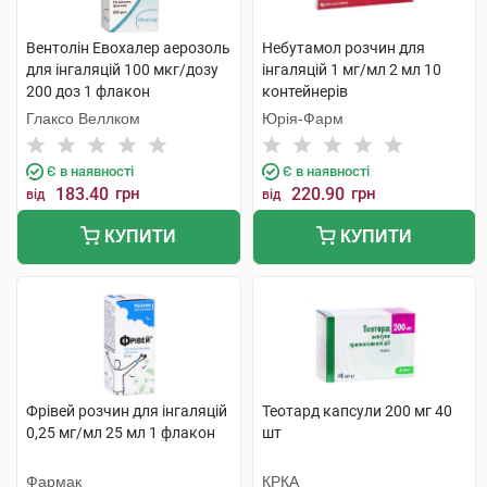
Вентолін Евохалер аерозоль
Небутамол розчин для
для інгаляцій 100 мкг/дозу
інгаляцій 1 мг/мл 2 мл 10
200 доз 1 флакон
контейнерів
Глаксо Веллком
Юрія-Фарм
Є в наявності
Є в наявності
183.40
грн
220.90
грн
від
від
КУПИТИ
КУПИТИ
Фрівей розчин для інгаляцій
Теотард капсули 200 мг 40
0,25 мг/мл 25 мл 1 флакон
шт
Фармак
КРКА