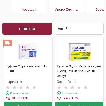
Аерофілін
Аноро Елліпта
Берод
Фільтри
Еуфілін-Фарм капсули 0,4 г
Еуфілін Здоров'я розчин для
30 шт
ін'єкцій 20 мг/мл 5 мл 10
ампул
Фармаком
Здоров'я ФК
Є в наявності
Є в наявності
50.80
грн
74.70
грн
від
від