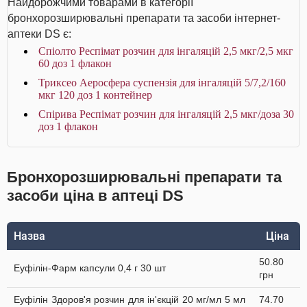
Найдорожчими товарами в категорії
бронхорозширювальні препарати та засоби інтернет-
аптеки DS є:
Спіолто Респімат розчин для інгаляцій 2,5 мкг/2,5 мкг
60 доз 1 флакон
Триксео Аеросфера суспензія для інгаляцій 5/7,2/160
мкг 120 доз 1 контейнер
Спірива Респімат розчин для інгаляцій 2,5 мкг/доза 30
доз 1 флакон
Бронхорозширювальні препарати та
засоби ціна в аптеці DS
Назва
Ціна
50.80
Еуфілін-Фарм капсули 0,4 г 30 шт
грн
Еуфілін Здоров'я розчин для ін'єкцій 20 мг/мл 5 мл
74.70