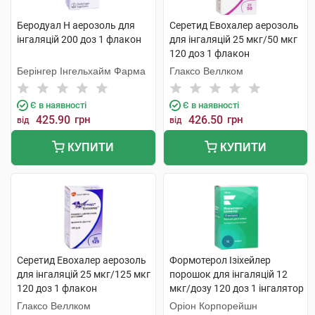
Беродуал Н аерозоль для
Серетид Евохалер аерозоль
інгаляцій 200 доз 1 флакон
для інгаляцій 25 мкг/50 мкг
120 доз 1 флакон
Берінгер Інгельхайм Фарма
Глаксо Веллком
Є в наявності
Є в наявності
425.90
грн
426.50
грн
від
від
КУПИТИ
КУПИТИ
Серетид Евохалер аерозоль
Формотерол Ізіхейлер
для інгаляцій 25 мкг/125 мкг
порошок для інгаляцій 12
120 доз 1 флакон
мкг/дозу 120 доз 1 інгалятор
Глаксо Веллком
Оріон Корпорейшн