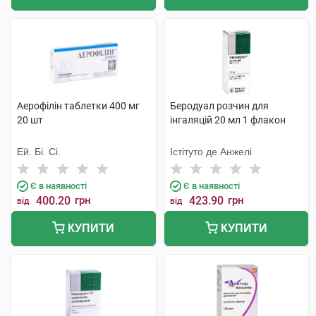
Аерофілін таблетки 400 мг
Беродуал розчин для
20 шт
інгаляцій 20 мл 1 флакон
Ей. Бі. Сі.
Істітуто де Анжелі
Є в наявності
Є в наявності
400.20
грн
423.90
грн
від
від
КУПИТИ
КУПИТИ