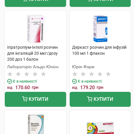
Іпратропіум-Інтелі розчин
Деркаст розчин для інфузій
для інгаляцій 20 мкг/дозу
100 мл 1 флакон
200 доз 1 балон
Лабораторіо Альдо-Юніон
Юрія-Фарм
Є в наявності
Є в наявності
170.60
грн
179.20
грн
від
від
КУПИТИ
КУПИТИ