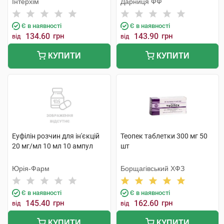
Інтерхім
Дарниця ФФ
Є в наявності
Є в наявності
134.60
грн
143.90
грн
від
від
КУПИТИ
КУПИТИ
Еуфілін розчин для ін'єкцій
Теопек таблетки 300 мг 50
20 мг/мл 10 мл 10 ампул
шт
Юрія-Фарм
Борщагівський ХФЗ
Є в наявності
Є в наявності
145.40
грн
162.60
грн
від
від
КУПИТИ
КУПИТИ