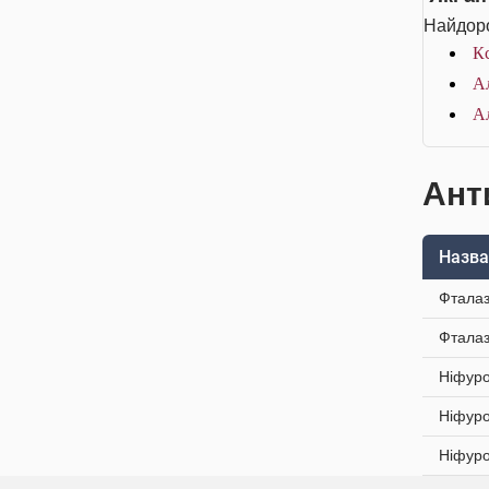
Найдоро
Кс
Ал
Ал
Анти
Назва
Фталаз
Фталаз
Ніфуро
Ніфуро
Ніфуро