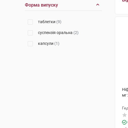
Форма випуску
таблетки
(9)
суспензія оральна
(2)
капсули
(1)
Ні
мг 
Ге