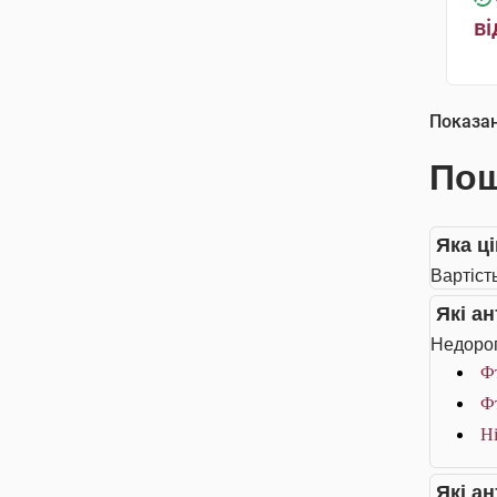
ві
Показа
Пош
Яка ці
Вартість
Які а
Недорог
Фт
Фт
Ні
Які а