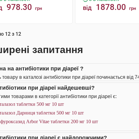
978.30
1878.00
д
від
грн
грн
КУПИТИ
КУПИТИ
но
12
з
12
ирені запитання
на на антибіотики при діареї ?
 товару в каталозі антибіотики при діареї починається від 74
нтибіотики при діареї найдешевші?
ими товарами в категорії антибіотики при діареї є:
алазол таблетки 500 мг 10 шт
алазол Дарниця таблетки 500 мг 10 шт
фуроксазид Arbor Vitae таблетки 200 мг 10 шт
нтибіотики при діареї є найдорожчими?