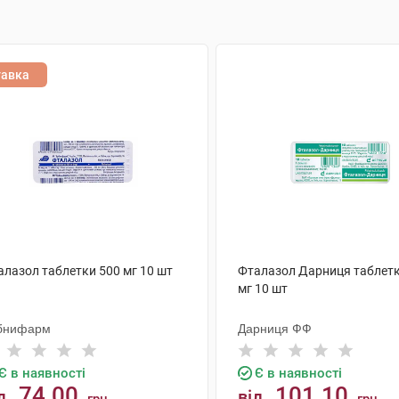
тавка
алазол таблетки 500 мг 10 шт
Фталазол Дарниця таблетк
мг 10 шт
бнифарм
Дарниця ФФ
Є в наявності
Є в наявності
74.00
101.10
д
від