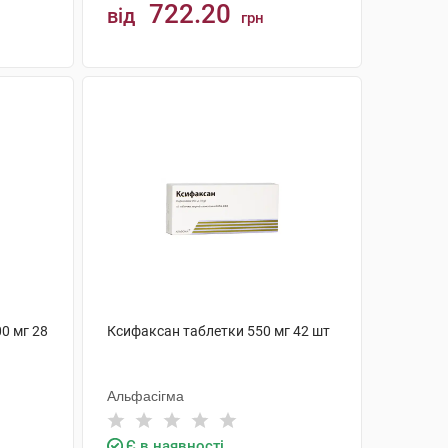
722.20
від
грн
КУПИТИ
0 мг 28
Ксифаксан таблетки 550 мг 42 шт
Альфасігма
Є в наявності