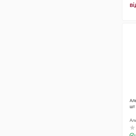
ві
Ал
шт
Ал