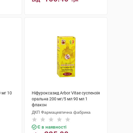
грн
КУПИТИ
 мг 10
Ніфуроксазид Arbor Vitae суспензія
оральна 200 мг/5 мл 90 мл 1
флакон
ДКП Фармацевтична фабрика
Є в наявності