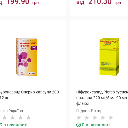
199.90
210.30
д
від
грн
грн
КУПИТИ
КУПИТИ
фуроксазид Сперко капсули 200
Ніфуроксазид Ріхтер суспен
12 шт
оральна 220 мг/5 мл 90 мл
флакон
ерко Україна
Гедеон Ріхтер
Є в наявності
Є в наявності