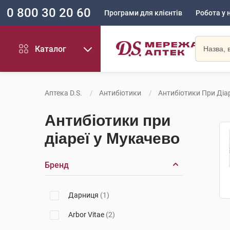
0 800 30 20 60
Програми для клієнтів
Робота у 
Каталог
Аптека D.S.
Антибіотики
Антибіотики При Діар
Антибіотики при
діареї у Мукачево
Бренд
Дарниця
(1)
Arbor Vitae
(2)