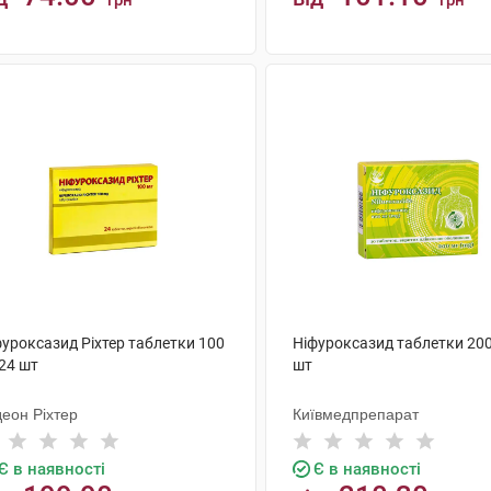
грн
грн
КУПИТИ
КУПИТИ
фуроксазид Ріхтер таблетки 100
Ніфуроксазид таблетки 200
24 шт
шт
деон Ріхтер
Київмедпрепарат
Є в наявності
Є в наявності