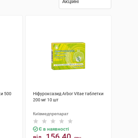
и 500
Ніфуроксазид Arbor Vitae таблетки
200 мг 10 шт
Київмедпрепарат
Є в наявності
156.40
від