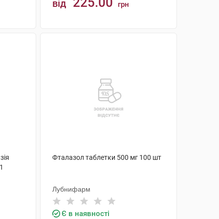
225.00
від
грн
КУПИТИ
зія
Фталазол таблетки 500 мг 100 шт
 1
Лубнифарм
Є в наявності