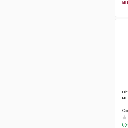
ві
Ні
мг 
Сп