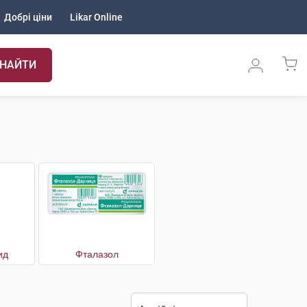
Добрі ціни
Likar Online
НАЙТИ
ид
Фталазол