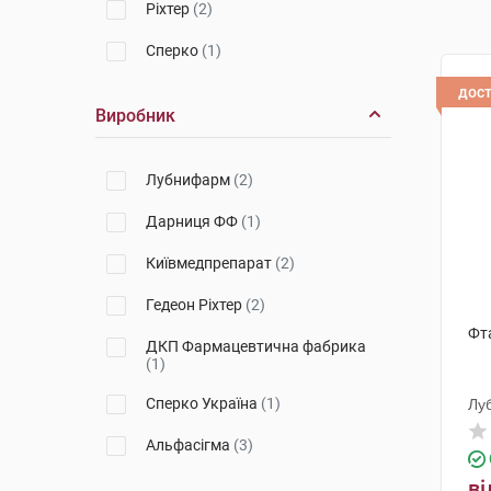
Ріхтер
(2)
Сперко
(1)
дос
Виробник
Лубнифарм
(2)
Дарниця ФФ
(1)
Київмедпрепарат
(2)
Гедеон Ріхтер
(2)
Фт
ДКП Фармацевтична фабрика
(1)
Сперко Україна
(1)
Лу
Альфасігма
(3)
ві