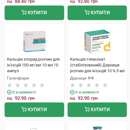
88.40
грн
92.80
грн
від
від
КУПИТИ
КУПИТИ
Кальцію хлорид розчин для
Кальцію глюконат
ін'єкцій 100 мг/мл 10 мл 10
(стабілізований) Дарниця
ампул
розчин для ін'єкцій 10 % 5 мл
10 ампул
Галичфарм
Дарниця ФФ
Є в наявності
Є в наявності
92.90
грн
92.90
грн
від
від
КУПИТИ
КУПИТИ