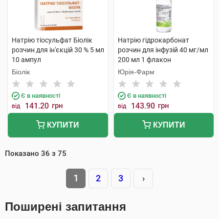
Натрію тіосульфат Біолік
Натрію гідрокарбонат
розчин для ін'єкцій 30 % 5 мл
розчин для інфузій 40 мг/мл
10 ампул
200 мл 1 флакон
Біолік
Юрія-Фарм
Є в наявності
Є в наявності
141.20
грн
143.90
грн
від
від
КУПИТИ
КУПИТИ
Показано
36
з
75
1
2
3
›
Поширені запитання