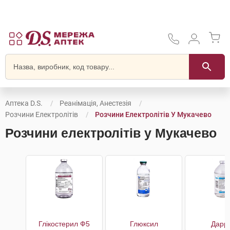
Аптека D.S.
Реанімація, Анестезія
Розчини Електролітів
Розчини Електролітів У Мукачево
Розчини електролітів у Мукачево
Глікостерил Ф5
Глюксил
Дарр