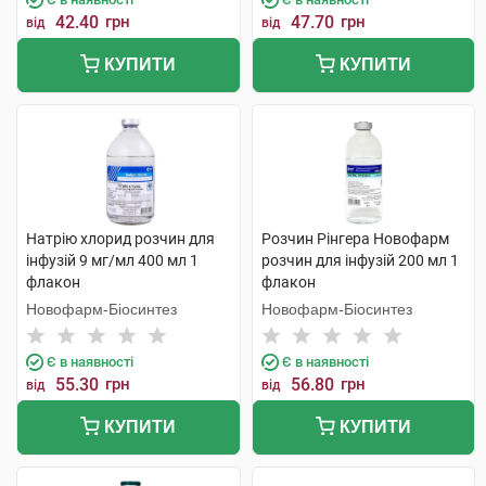
42.40
грн
47.70
грн
від
від
КУПИТИ
КУПИТИ
Натрію хлорид розчин для
Розчин Рінгера Новофарм
інфузій 9 мг/мл 400 мл 1
розчин для інфузій 200 мл 1
флакон
флакон
Новофарм-Біосинтез
Новофарм-Біосинтез
Є в наявності
Є в наявності
55.30
грн
56.80
грн
від
від
КУПИТИ
КУПИТИ