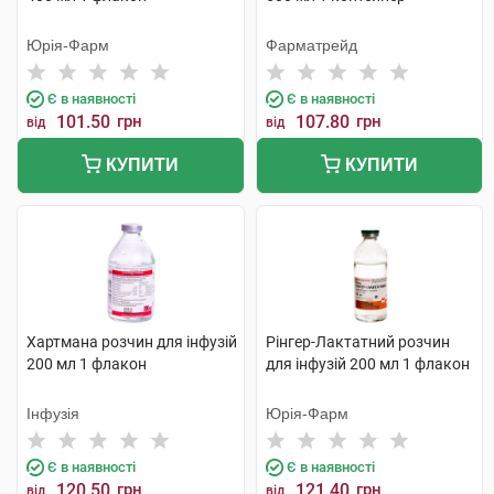
Юрія-Фарм
Фарматрейд
Є в наявності
Є в наявності
101.50
грн
107.80
грн
від
від
КУПИТИ
КУПИТИ
Хартмана розчин для інфузій
Рінгер-Лактатний розчин
200 мл 1 флакон
для інфузій 200 мл 1 флакон
Інфузія
Юрія-Фарм
Є в наявності
Є в наявності
120.50
грн
121.40
грн
від
від