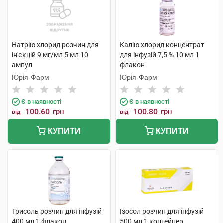
Натрію хлорид розчин для
Калію хлорид концентрат
ін'єкцій 9 мг/мл 5 мл 10
для інфузій 7,5 % 10 мл 1
ампул
флакон
Юрія-Фарм
Юрія-Фарм
Є в наявності
Є в наявності
100.60
грн
100.80
грн
від
від
КУПИТИ
КУПИТИ
Трисоль розчин для інфузій
Ізосол розчин для інфузій
400 мл 1 флакон
500 мл 1 контейнер