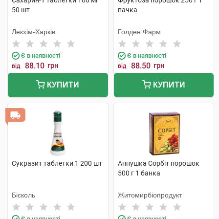
Сахарин-Т таблетки 100 мг
Фруктоза порошок 250 г 1
50 шт
пачка
Лекхім-Харків
Голден Фарм
Є в наявності
Є в наявності
88.10
грн
88.50
грн
від
від
КУПИТИ
КУПИТИ
Сукразит таблетки 1 200 шт
Аннушка Сорбіт порошок
500 г 1 банка
Бісколь
Житомирбіопродукт
Є в наявності
Є в наявності