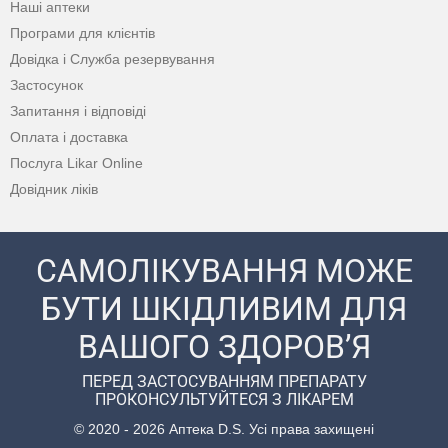
Наші аптеки
Програми для клієнтів
Довідка і Служба резервування
Застосунок
Запитання і відповіді
Оплата і доставка
Послуга Likar Online
Довідник ліків
САМОЛІКУВАННЯ МОЖЕ
БУТИ ШКІДЛИВИМ ДЛЯ
ВАШОГО ЗДОРОВ’Я
ПЕРЕД ЗАСТОСУВАННЯМ ПРЕПАРАТУ
ПРОКОНСУЛЬТУЙТЕСЯ З ЛІКАРЕМ
© 2020 - 2026 Аптека D.S. Усі права захищені