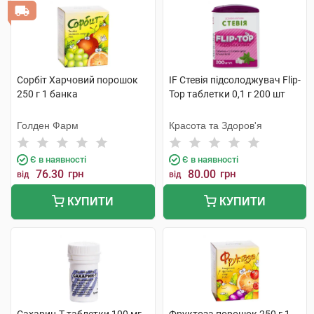
Сорбіт Харчовий порошок
IF Стевія підсолоджувач Flip-
250 г 1 банка
Top таблетки 0,1 г 200 шт
Голден Фарм
Красота та Здоров'я
Є в наявності
Є в наявності
76.30
грн
80.00
грн
від
від
КУПИТИ
КУПИТИ