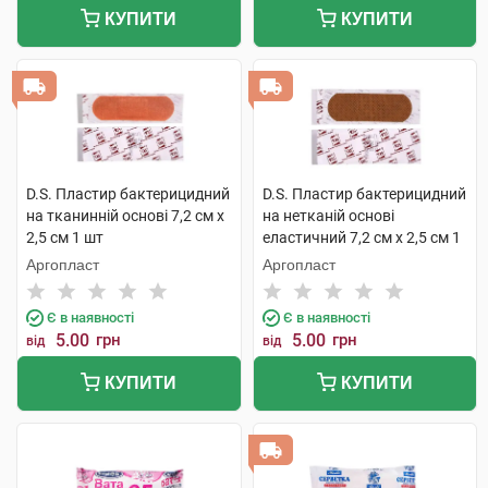
КУПИТИ
КУПИТИ
D.S. Пластир бактерицидний
D.S. Пластир бактерицидний
на тканинній основі 7,2 см х
на нетканій основі
2,5 см 1 шт
еластичний 7,2 см х 2,5 см 1
шт
Аргопласт
Аргопласт
Є в наявності
Є в наявності
5.00
грн
5.00
грн
від
від
КУПИТИ
КУПИТИ