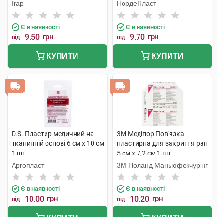
стерильний 6 см х 8 см 1 шт
Ігар
НордеПласт
Є в наявності
Є в наявності
9.50
грн
9.70
грн
від
від
КУПИТИ
КУПИТИ
D.S. Пластир медичний на
3M Медіпор Пов'язка
тканинній основі 6 см х 10 см
пластирна для закриття ран
1 шт
5 см x 7,2 см 1 шт
Аргопласт
3M Поланд Маньюфекчурінг
Є в наявності
Є в наявності
10.00
грн
10.20
грн
від
від