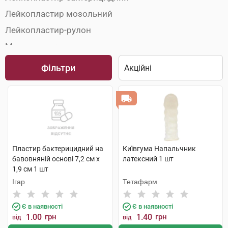
Лейкопластир мозольний
Лейкопластир-рулон
Марля медична
Медичні пов'язки
Фільтри
Пакети перев'язочні
Серветки медичні
Пластир бактерицидний на
Київгума Напальчник
бавовняній основі 7,2 см х
латексний 1 шт
1,9 см 1 шт
Ігар
Тетафарм
Є в наявності
Є в наявності
1.00
грн
1.40
грн
від
від