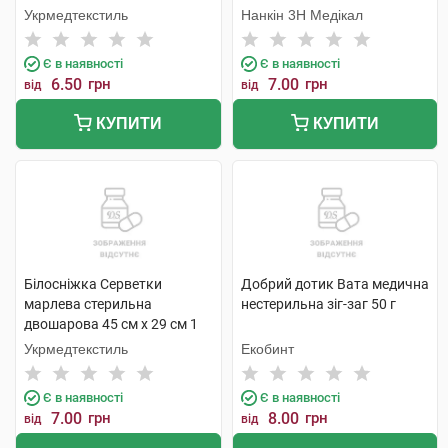
Укрмедтекстиль
Нанкін 3H Медікал
Є в наявності
Є в наявності
6.50
грн
7.00
грн
від
від
КУПИТИ
КУПИТИ
Білосніжка Серветки
Добрий дотик Вата медична
марлева стерильна
нестерильна зіг-заг 50 г
двошарова 45 см х 29 см 1
шт
Укрмедтекстиль
Екобинт
Є в наявності
Є в наявності
7.00
грн
8.00
грн
від
від