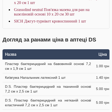
x 20 см 1 шт
Grassolind neutral Пов'язка мазева для ран на
вазеліновій основі 10 х 20 см 30 шт
SICH Джгут-турнікет кровоспинний 1 шт
Догляд за ранами ціна в аптеці DS
Назва
Ціна
Пластир бактерицидний на бавовняній основі 7,2
1.00 грн
см х 1,9 см 1 шт
Київгума Напальчник латексний 1 шт
1.40 грн
D.S. Пластир бактерицидний на тканинній основі
5.00 грн
7,2 см х 2,5 см 1 шт
D.S. Пластир бактерицидний на нетканій основі
5.00 грн
еластичний 7,2 см х 2,5 см 1 шт