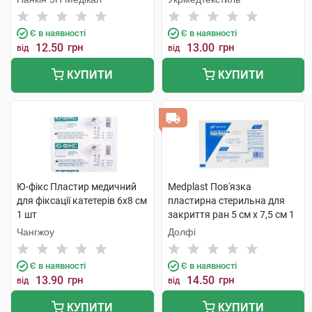
Є в наявності
Є в наявності
12.50
грн
13.00
грн
від
від
КУПИТИ
КУПИТИ
Ю-фікс Пластир медичний
Medplast Пов'язка
для фіксації катетерів 6х8 см
пластирна стерильна для
1 шт
закриття ран 5 см х 7,5 см 1
шт
Чангжоу
Долфі
Є в наявності
Є в наявності
13.90
грн
14.50
грн
від
від
КУПИТИ
КУПИТИ