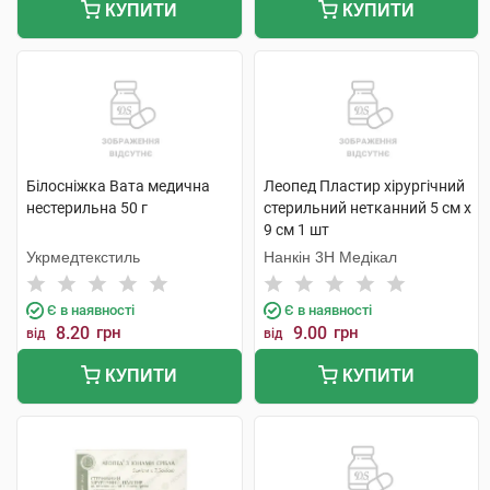
КУПИТИ
КУПИТИ
Білосніжка Вата медична
Леопед Пластир хірургічний
нестерильна 50 г
стерильний нетканний 5 см х
9 см 1 шт
Укрмедтекстиль
Нанкін 3H Медікал
Є в наявності
Є в наявності
8.20
грн
9.00
грн
від
від
КУПИТИ
КУПИТИ