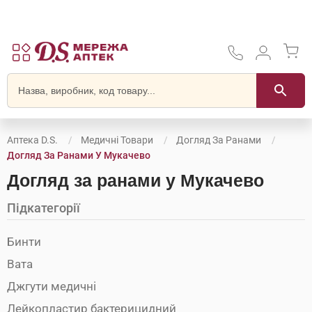
Аптека D.S.
Медичні Товари
Догляд За Ранами
Догляд За Ранами У Мукачево
Догляд за ранами у Мукачево
Підкатегорії
Бинти
Вата
Джгути медичні
Лейкопластир бактерицидний