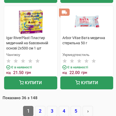
Igar RiverPlast Пластир
Arbor Vitae Вата медична
медичний на бавовняній
стерильна 50 г
основі 2х500 см 1 шт
Чангжоу
Укрмедтекстиль
Є в наявності
Є в наявності
21.50
грн
22.00
грн
від
від
КУПИТИ
КУПИТИ
Показано
36
з
148
1
2
3
4
5
›