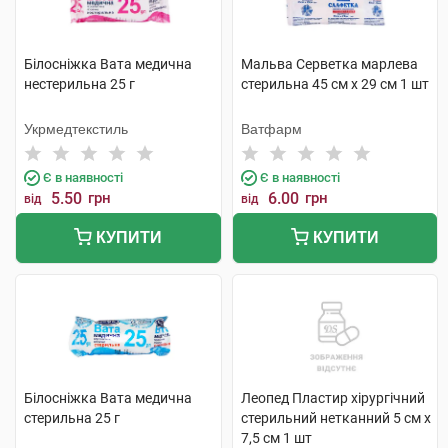
Білосніжка Вата медична
Мальва Серветка марлева
нестерильна 25 г
стерильна 45 см x 29 cм 1 шт
Укрмедтекстиль
Ватфарм
Є в наявності
Є в наявності
5.50
грн
6.00
грн
від
від
КУПИТИ
КУПИТИ
Білосніжка Вата медична
Леопед Пластир хірургічний
стерильна 25 г
стерильний нетканний 5 см х
7,5 см 1 шт