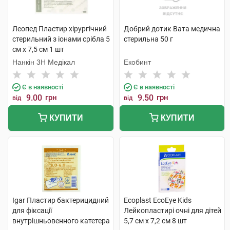
Леопед Пластир хірургічний
Добрий дотик Вата медична
стерильний з іонами срібла 5
стерильна 50 г
см х 7,5 см 1 шт
Нанкін 3H Медікал
Екобинт
Є в наявності
Є в наявності
9.00
грн
9.50
грн
від
від
КУПИТИ
КУПИТИ
Igar Пластир бактерицидний
Ecoplast EcoEye Kids
для фіксації
Лейкопластирі очні для дітей
внутрішньовенного катетера
5,7 см x 7,2 см 8 шт