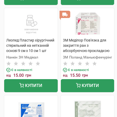
Леопед Пластир хірургічний
3M Медіпор Пов'язка для
стерильний на нетканній
закриття ран з
основі 9 см х 10 см 1 шт
абсорбуючою прокладкою
розмір 6 см х 10 см 1 шт
Нанкін 3H Медікал
3M Поланд Маньюфекчурінг
Є в наявності
Є в наявності
15.00
грн
15.50
грн
від
від
КУПИТИ
КУПИТИ