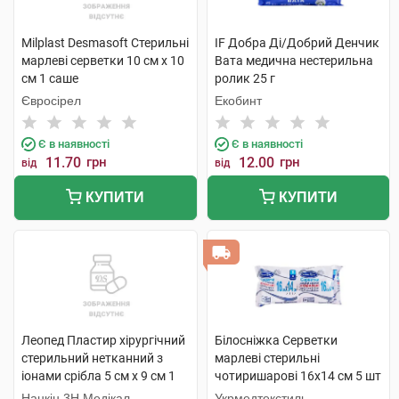
Milplast Desmasoft Стерильні
IF Добра Ді/Добрий Денчик
марлеві серветки 10 см x 10
Вата медична нестерильна
см 1 саше
ролик 25 г
Євросірел
Екобинт
Є в наявності
Є в наявності
11.70
грн
12.00
грн
від
від
КУПИТИ
КУПИТИ
Леопед Пластир хірургічний
Білосніжка Серветки
стерильний нетканний з
марлеві стерильні
іонами срібла 5 см х 9 см 1
чотиришарові 16x14 cм 5 шт
шт
Нанкін 3H Медікал
Укрмедтекстиль