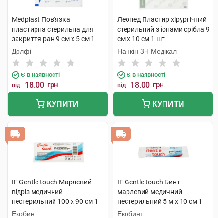
Medplast Пов'язка
Леопед Пластир хірургічний
пластирна стерильна для
стерильний з іонами срібла 9
закриття ран 9 см х 5 см 1
см х 10 см 1 шт
шт
Долфі
Нанкін 3H Медікал
Є в наявності
Є в наявності
18.00
грн
18.00
грн
від
від
КУПИТИ
КУПИТИ
IF Gentle touch Марлевий
IF Gentle touch Бинт
відріз медичний
марлевий медичний
нестерильний 100 х 90 см 1
нестерильний 5 м х 10 см 1
шт
шт
Екобинт
Екобинт