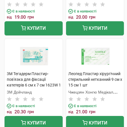
Є в наявності
Є в наявності
19.00
грн
20.00
грн
від
від
КУПИТИ
КУПИТИ
3M Тегадерм Пластир-
Леопед Пластир хірургічний
пов'язка для фіксації
стерильний нетканний 9 см х
катетерів 6 см х 7 см 1623W 1
15 см 1 шт
шт
3М Дойчланд
Чжецзян Хонгю Медікал
Коммодіті
Є в наявності
Є в наявності
20.30
грн
21.00
грн
від
від
КУПИТИ
КУПИТИ