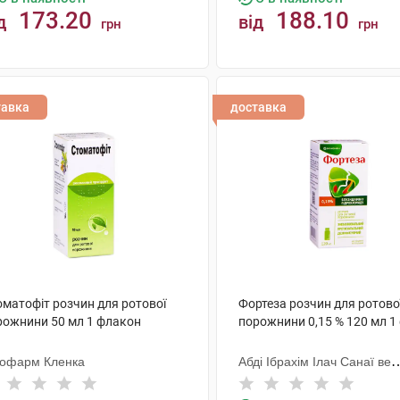
173.20
188.10
д
від
грн
грн
КУПИТИ
КУПИТИ
тавка
доставка
оматофіт розчин для ротової
Фортеза розчин для ротово
рожнини 50 мл 1 флакон
порожнини 0,15 % 120 мл 1
тофарм Кленка
Абді Ібрахім Ілач Санаї ве
Тіджарет