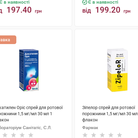
Є в наявності
Є в наявності
197.40
199.20
д
від
грн
грн
КУПИТИ
КУПИТИ
тавка
атилен Оріс спрей для ротової
Зіпелор спрей для ротової
рожнини 1,5 мг/мл 30 мл 1
порожнини 1,5 мг/мл 30 мл
акон
флакон
ораторіум Санітатіс, С.Л.
Фармак