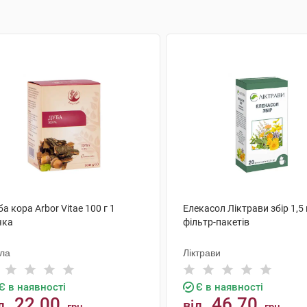
а кора Arbor Vitae 100 г 1
Елекасол Ліктрави збір 1,5 
чка
фільтр-пакетів
ола
Ліктрави
Є в наявності
Є в наявності
22.00
46.70
д
від