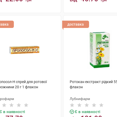
грн
грн
КУПИТИ
КУПИТИ
тавка
доставка
опосол-Н спрей для ротової
Ротокан екстракт рідкий 5
рожнини 20 г 1 флакон
флакон
крофарм
Лубнифарм
Є в наявності
Є в наявності