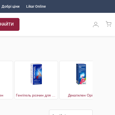
Добрі ціни
Likar Online
НАЙТИ
ен
Генгігель розчин для ясен
Декатилен Оріс