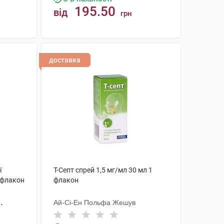
195.50
від
грн
КУПИТИ
доставка
ї
Т-Септ спрей 1,5 мг/мл 30 мл 1
 флакон
флакон
Ай-Сі-Ен Польфа Жешув