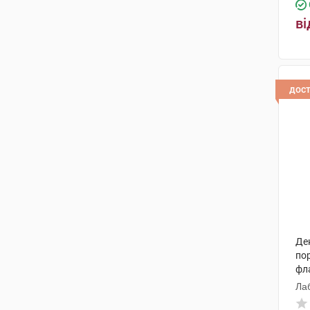
ві
дос
Дек
по
фл
Лаб