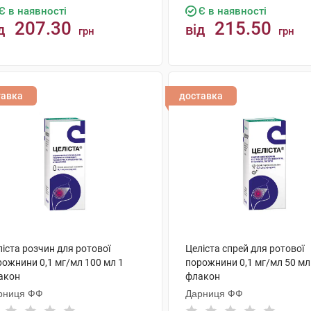
Є в наявності
Є в наявності
207.30
215.50
д
від
грн
грн
КУПИТИ
КУПИТИ
тавка
доставка
іста розчин для ротової
Целіста спрей для ротової
рожнини 0,1 мг/мл 100 мл 1
порожнини 0,1 мг/мл 50 мл
акон
флакон
рниця ФФ
Дарниця ФФ