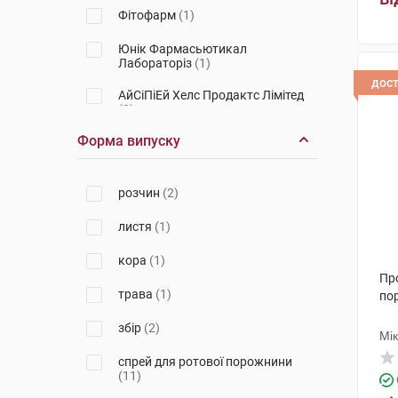
Фітофарм
(1)
Юнік Фармасьютикал
Лабораторіз
(1)
дос
АйСіПіЕй Хелс Продактc Лімітед
(3)
Форма випуску
Абді Ібрахім Ілач Санаї ве
Тіджарет
(2)
Стада Арцнайміттель
(1)
розчин
(2)
Фітофарм Кленка
(5)
листя
(1)
Ай-Сі-Ен Польфа Жешув
(1)
кора
(1)
Пр
Лабораторіум Санітатіс, С.Л.
(2)
трава
(1)
по
Фармак
(3)
збір
(2)
Мі
Дарниця ФФ
(2)
спрей для ротової порожнини
(11)
Фармзавод Єльфа
(1)