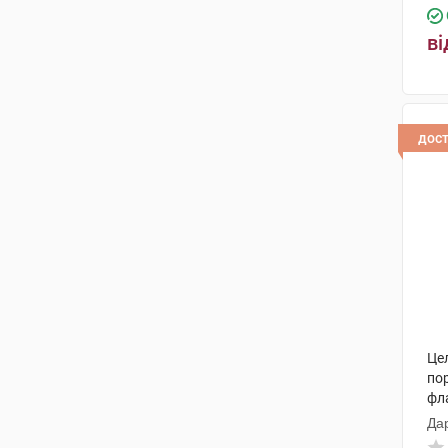
ві
дос
Цел
по
фл
Да