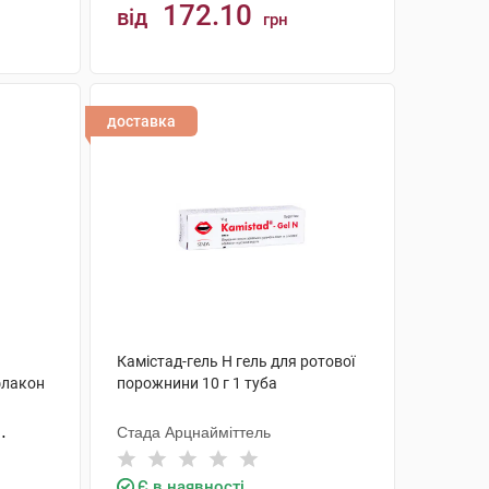
172.10
від
грн
КУПИТИ
доставка
Камістад-гель Н гель для ротової
флакон
порожнини 10 г 1 туба
Стада Арцнайміттель
Є в наявності