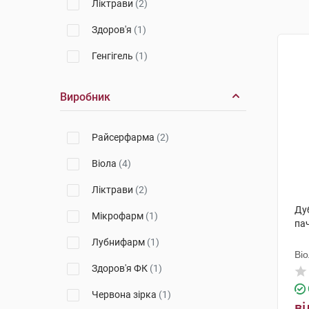
Ліктрави
(2)
Здоров'я
(1)
Генгігель
(1)
Виробник
Райсерфарма
(2)
Віола
(4)
Ліктрави
(2)
Дуб
Мікрофарм
(1)
па
Лубнифарм
(1)
Ві
Здоров'я ФК
(1)
Червона зірка
(1)
ві