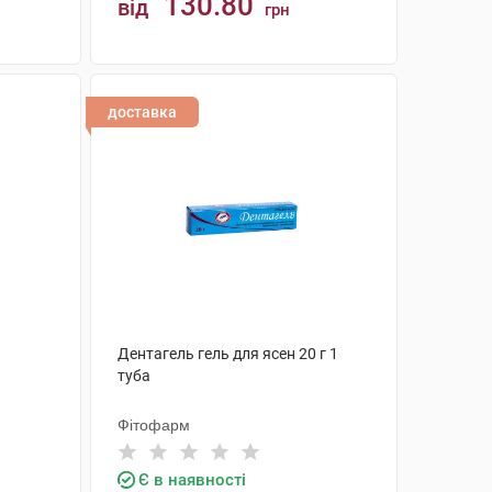
130.80
від
грн
КУПИТИ
доставка
1
Дентагель гель для ясен 20 г 1
туба
Фітофарм
Є в наявності