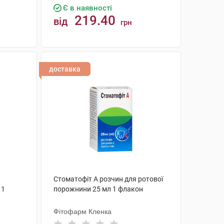
Є в наявності
219.40
від
грн
КУПИТИ
доставка
Стоматофіт А розчин для ротової
 1
порожнини 25 мл 1 флакон
Фітофарм Кленка