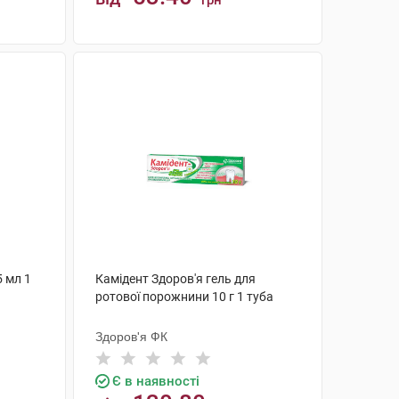
грн
КУПИТИ
5 мл 1
Камідент Здоров'я гель для
ротової порожнини 10 г 1 туба
Здоров'я ФК
Є в наявності