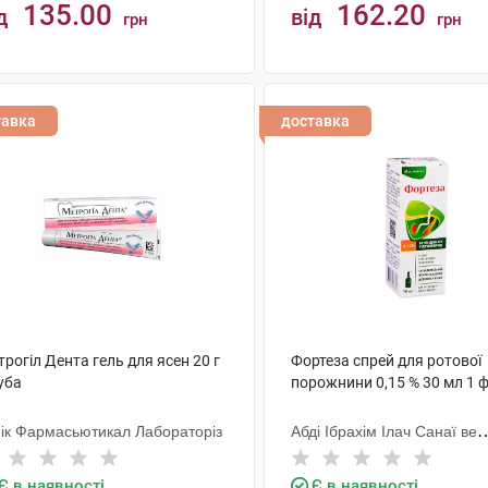
135.00
162.20
д
від
грн
грн
КУПИТИ
КУПИТИ
тавка
доставка
рогіл Дента гель для ясен 20 г
Фортеза спрей для ротової
уба
порожнини 0,15 % 30 мл 1 
ік Фармасьютикал Лабораторіз
Абді Ібрахім Ілач Санаї ве
Тіджарет
Є в наявності
Є в наявності