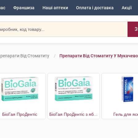
нас
Франшиза
Наші аптеки
Оплата і доставка
Акції
З
репарати Від Стоматиту
Препарати Від Стоматиту У Мукачево
БіоГая ПроДентіс
БіоГая ПроДентіс з яблучним смаком
Гель для яс