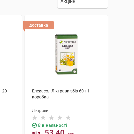
доставка
г 20
Елекасол Ліктрави збір 60 г 1
коробка
Ліктрави
Є в наявності
53.40
від