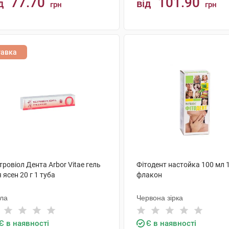
77.70
101.90
д
від
грн
грн
КУПИТИ
КУПИТИ
тавка
ровіол Дента Arbor Vitae гель
Фітодент настойка 100 мл 
 ясен 20 г 1 туба
флакон
ола
Червона зірка
Є в наявності
Є в наявності