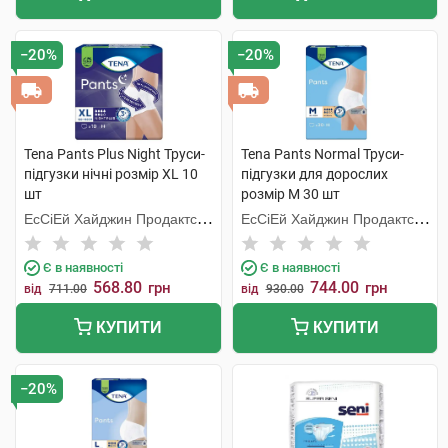
−20%
−20%
Tena Pants Plus Night Труси-
Tena Pants Normal Труси-
підгузки нічні розмір XL 10
підгузки для дорослих
шт
розмір M 30 шт
ЕсСіЕй Хайджин Продактс
ЕсСіЕй Хайджин Продактс
Хугезанд
Хугезанд
Є в наявності
Є в наявності
568.80
744.00
грн
грн
від
711.00
від
930.00
КУПИТИ
КУПИТИ
−20%