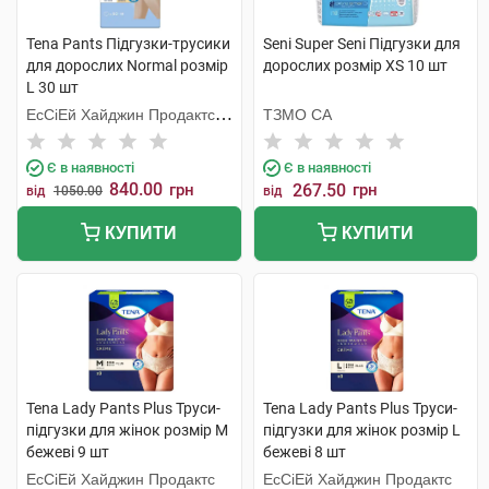
Tena Pants Підгузки-трусики
Seni Super Seni Підгузки для
для дорослих Normal розмір
дорослих розмір XS 10 шт
L 30 шт
ЕсСіЕй Хайджин Продактс
ТЗМО СА
Хугезанд
Є в наявності
Є в наявності
840.00
грн
267.50
грн
від
1050.00
від
КУПИТИ
КУПИТИ
Tena Lady Pants Plus Труси-
Tena Lady Pants Plus Труси-
підгузки для жінок розмір M
підгузки для жінок розмір L
бежеві 9 шт
бежеві 8 шт
ЕсСіЕй Хайджин Продактс
ЕсСіЕй Хайджин Продактс