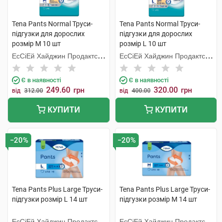
Tena Pants Normal Труси-
Tena Pants Normal Труси-
підгузки для дорослих
підгузки для дорослих
розмір M 10 шт
розмір L 10 шт
ЕсСіЕй Хайджин Продактс
ЕсСіЕй Хайджин Продактс
Хугезанд
Хугезанд
Є в наявності
Є в наявності
249.60
320.00
грн
грн
від
312.00
від
400.00
КУПИТИ
КУПИТИ
−20%
−20%
Tena Pants Plus Large Труси-
Tena Pants Plus Large Труси-
підгузки розмір L 14 шт
підгузки розмір M 14 шт
ЕсСіЕй Хайджин Продактс
ЕсСіЕй Хайджин Продактс