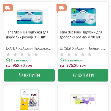
Tena Slip Plus Підгузки для
Tena Slip Plus Підгузки для
дорослих розмір S 30 шт
дорослих розмір M 30 шт
ЕсСіЕй Хайджин Продактс
ЕсСіЕй Хайджин Продактс
Хугезанд
Хугезанд
Є в наявності
Є в наявності
952.70
грн
975.20
грн
від
від
КУПИТИ
КУПИТИ