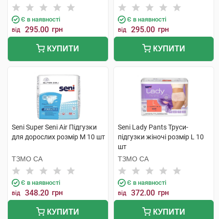
Є в наявності
Є в наявності
295.00
грн
295.00
грн
від
від
КУПИТИ
КУПИТИ
Seni Super Seni Air Підгузки
Seni Lady Pants Труси-
для дорослих розмір M 10 шт
підгузки жіночі розмір L 10
шт
ТЗМО СА
ТЗМО СА
Є в наявності
Є в наявності
348.20
грн
372.00
грн
від
від
КУПИТИ
КУПИТИ