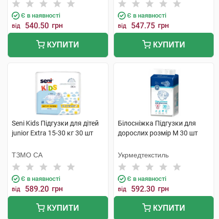
Б.В.
Є в наявності
Є в наявності
540.50
грн
547.75
грн
від
від
КУПИТИ
КУПИТИ
Seni Kids Підгузки для дітей
Білосніжка Підгузки для
junior Extra 15-30 кг 30 шт
дорослих розмір М 30 шт
ТЗМО СА
Укрмедтекстиль
Є в наявності
Є в наявності
589.20
грн
592.30
грн
від
від
КУПИТИ
КУПИТИ