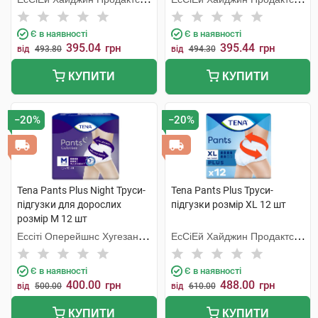
Хугезанд
Хугезанд
Є в наявності
Є в наявності
395.04
395.44
грн
грн
від
493.80
від
494.30
КУПИТИ
КУПИТИ
−20%
−20%
Tena Pants Plus Night Труси-
Tena Pants Plus Труси-
підгузки для дорослих
підгузки розмір XL 12 шт
розмір M 12 шт
Ессіті Оперейшнс Хугезанд
ЕсСіЕй Хайджин Продактс
Б.В.
Хугезанд
Є в наявності
Є в наявності
400.00
488.00
грн
грн
від
500.00
від
610.00
КУПИТИ
КУПИТИ