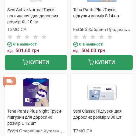
Seni Active Normal Труси
Tena Pants Plus Труси-
поглинаючі для дорослих
підгузки розмір S 14 шт
розмір XL 10 шт
ТЗМО СА
ЕсСіЕй Хайджин Продактс
Хугезанд
Є в наявності
Є в наявності
501.60
грн
504.00
грн
від
від
КУПИТИ
КУПИТИ
Tena Pants Plus Night Труси-
Seni Classic Підгузки для
підгузки для дорослих
дорослих розмір S 30 шт
розмір L 12 шт
Ессіті Оперейшнс Хугезанд
ТЗМО СА