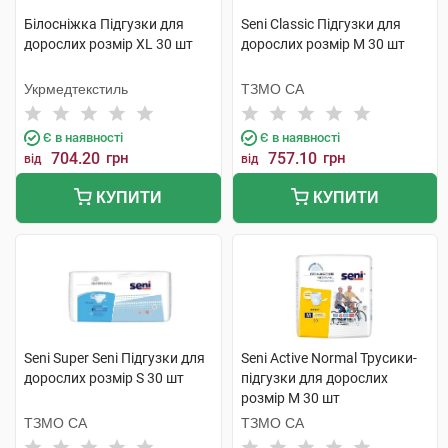
Білосніжка Підгузки для
Seni Classic Підгузки для
дорослих розмір XL 30 шт
дорослих розмір M 30 шт
Укрмедтекстиль
ТЗМО СА
Є в наявності
Є в наявності
704.20
грн
757.10
грн
від
від
КУПИТИ
КУПИТИ
Seni Super Seni Підгузки для
Seni Active Normal Трусики-
дорослих розмір S 30 шт
підгузки для дорослих
розмір M 30 шт
ТЗМО СА
ТЗМО СА