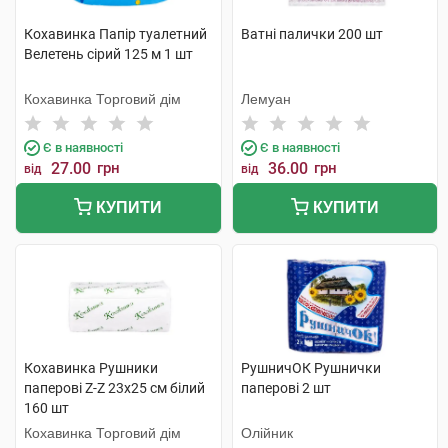
Кохавинка Папір туалетний
Ватні палички 200 шт
Велетень сірий 125 м 1 шт
Кохавинка Торговий дім
Лемуан
Є в наявності
Є в наявності
27.00
грн
36.00
грн
від
від
КУПИТИ
КУПИТИ
Кохавинка Рушники
РушничОК Рушнички
паперові Z-Z 23х25 см білий
паперові 2 шт
160 шт
Кохавинка Торговий дім
Олійник