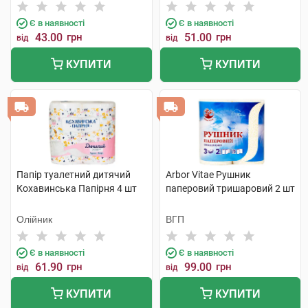
Є в наявності
Є в наявності
43.00
грн
51.00
грн
від
від
КУПИТИ
КУПИТИ
Папір туалетний дитячий
Arbor Vitae Рушник
Кохавинська Папірня 4 шт
паперовий тришаровий 2 шт
Олійник
ВГП
Є в наявності
Є в наявності
61.90
грн
99.00
грн
від
від
КУПИТИ
КУПИТИ