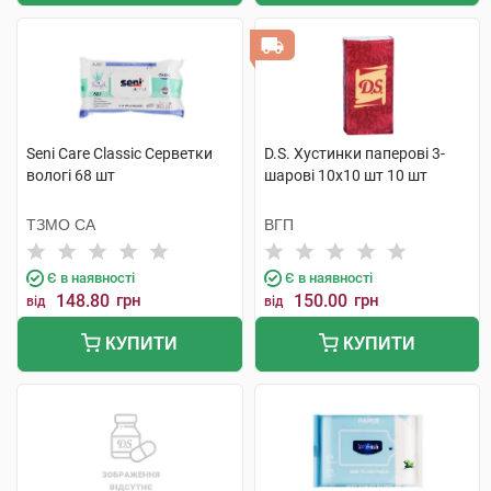
Seni Care Classic Серветки
D.S. Хустинки паперові 3-
вологі 68 шт
шарові 10х10 шт 10 шт
ТЗМО СА
ВГП
Є в наявності
Є в наявності
148.80
грн
150.00
грн
від
від
КУПИТИ
КУПИТИ