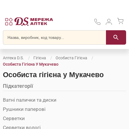
Аптека D.S.
Гігієна
Особиста Гігієна
Особиста Гігієна У Мукачево
Особиста гігієна у Мукачево
Підкатегорії
Ватні палички та диски
Рушники паперові
Серветки
Серветки вологі