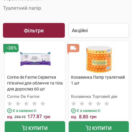
Туалетний папір
Фільтри
−30%
Corine de Farme Серветки
Кохавинка Папір туалетний
гігієнічні для обличчя та тіла
1 шт
для дорослих 60 шт
Corine De Farme
Кохавинка Торговий дім
Є в наявності
Є в наявності
177.87
грн
8.80
грн
від
254.10
від
КУПИТИ
КУПИТИ