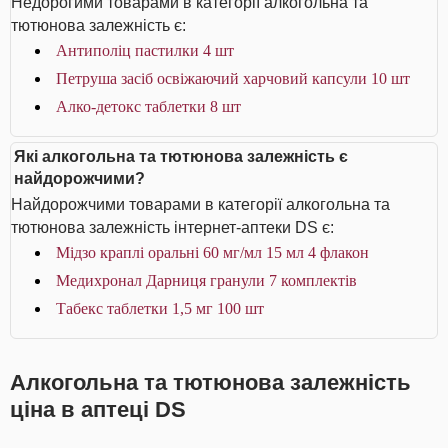
Недорогими товарами в категорії алкогольна та
тютюнова залежність є:
Антиполіц пастилки 4 шт
Петруша засіб освіжаючий харчовий капсули 10 шт
Алко-детокс таблетки 8 шт
Які алкогольна та тютюнова залежність є
найдорожчими?
Найдорожчими товарами в категорії алкогольна та
тютюнова залежність інтернет-аптеки DS є:
Мідзо краплі оральні 60 мг/мл 15 мл 4 флакон
Медихронал Дарниця гранули 7 комплектів
Табекс таблетки 1,5 мг 100 шт
Алкогольна та тютюнова залежність
ціна в аптеці DS