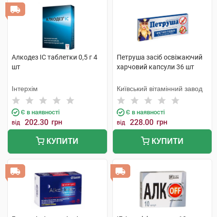
Алкодез IC таблетки 0,5 г 4
Петруша засіб освіжаючий
шт
харчовий капсули 36 шт
Інтерхім
Київський вітамінний завод
Є в наявності
Є в наявності
202.30
грн
228.00
грн
від
від
КУПИТИ
КУПИТИ