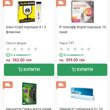
Алко-Сорб порошок 9 г 3
IF Алкофф Форте порошок 10
флакони
саше
Орісіл-фарм
Чарлі ПП
Є в наявності
Є в наявності
362.00
грн
399.00
грн
від
від
КУПИТИ
КУПИТИ
Нікоретте Свіжа м'ята спрей
Ліверія IC таблетки 0,5 г 20