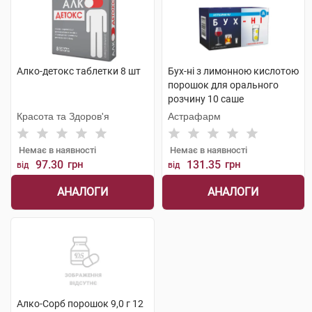
Алко-детокс таблетки 8 шт
Бух-ні з лимонною кислотою
порошок для орального
розчину 10 саше
Красота та Здоров'я
Астрафарм
Немає в наявності
Немає в наявності
97.30
грн
131.35
грн
від
від
АНАЛОГИ
АНАЛОГИ
Алко-Сорб порошок 9,0 г 12