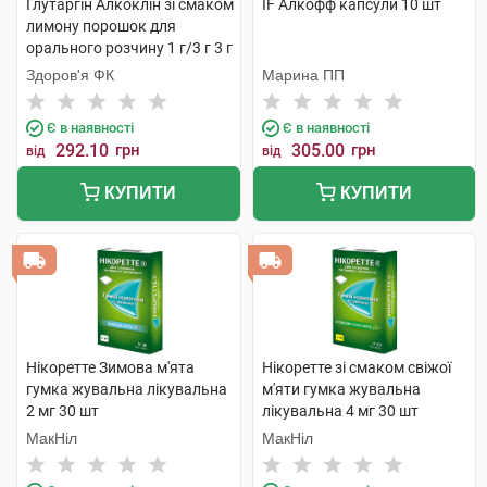
Глутаргiн Алкоклiн зі смаком
IF Алкофф капсули 10 шт
лимону порошок для
орального розчину 1 г/3 г 3 г
10 пакетів
Здоров'я ФК
Марина ПП
Є в наявності
Є в наявності
292.10
грн
305.00
грн
від
від
КУПИТИ
КУПИТИ
Нікоретте Зимова м'ята
Нікоретте зі смаком свіжої
гумка жувальна лікувальна
м'яти гумка жувальна
2 мг 30 шт
лікувальна 4 мг 30 шт
МакНіл
МакНіл