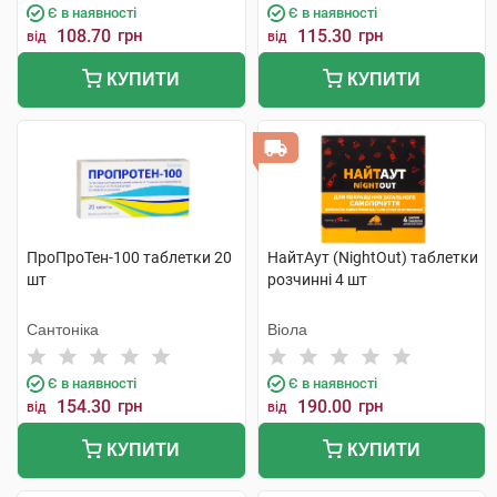
Є в наявності
Є в наявності
108.70
грн
115.30
грн
від
від
КУПИТИ
КУПИТИ
ПроПроТен-100 таблетки 20
НайтАут (NightOut) таблетки
шт
розчинні 4 шт
Сантоніка
Віола
Є в наявності
Є в наявності
154.30
грн
190.00
грн
від
від
КУПИТИ
КУПИТИ