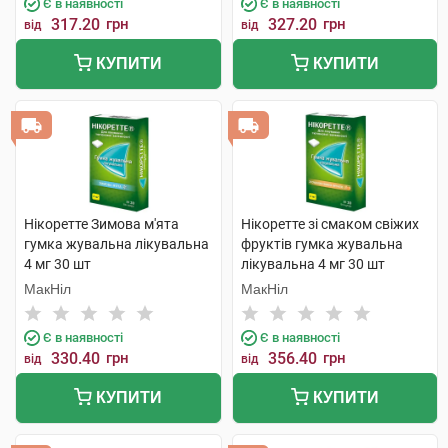
Є в наявності
Є в наявності
317.20
грн
327.20
грн
від
від
КУПИТИ
КУПИТИ
Нікоретте Зимова м'ята
Нікоретте зі смаком свіжих
гумка жувальна лікувальна
фруктів гумка жувальна
4 мг 30 шт
лікувальна 4 мг 30 шт
МакНіл
МакНіл
Є в наявності
Є в наявності
330.40
грн
356.40
грн
від
від
КУПИТИ
КУПИТИ