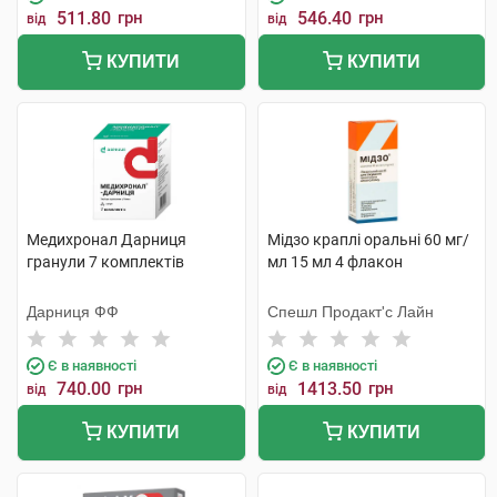
511.80
грн
546.40
грн
від
від
КУПИТИ
КУПИТИ
Медихронал Дарниця
Мідзо краплі оральні 60 мг/
гранули 7 комплектів
мл 15 мл 4 флакон
Дарниця ФФ
Спешл Продакт'с Лайн
Є в наявності
Є в наявності
740.00
грн
1413.50
грн
від
від
КУПИТИ
КУПИТИ