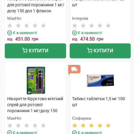
для ротової порожнини 1 мг/
шт
дозу 150 доз 1 флакон
МакНіл
Інтерхім
Є в наявності
Є в наявності
451.00
грн
474.50
грн
від
від
КУПИТИ
КУПИТИ
Нікоретте Фруктово-м'ятний
Табекс таблетки 1,5 мг 100
спрей для ротової
шт
порожнини 1 мг/дозу 150
доз 1 флакон
МакНіл
Софарма
Є в наявності
Є в наявності