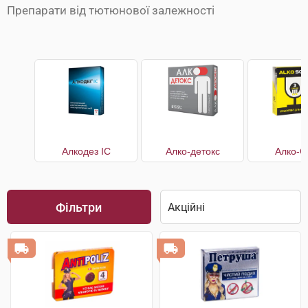
Препарати від тютюнової залежності
Алкодез IC
Алко-детокс
Алко-С
Фільтри