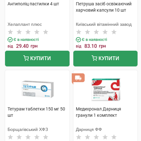
Антиполіц пастилки 4 шт
Петруша засіб освіжаючий
харчовий капсули 10 шт
Хелаплант плюс
Київський вітамінний завод
Є в наявності
Є в наявності
29.40
грн
83.10
грн
від
від
КУПИТИ
КУПИТИ
Тетурам таблетки 150 мг 50
Медихронал Дарниця
шт
гранули 1 комплект
Борщагівський ХФЗ
Дарниця ФФ