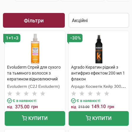
Фільтри
1+1=3
−30%
Evoluderm Спрей для сухого
Agrado Кератин рідкий з
та тьмяного волосся з
антифриз ефектом 200 мл 1
кератином відновлюючий
флакон
250 мл 1 флакон
Evoluderm (C2J Evoluderm)
Аградо Косметік Кейр 3000
С.Л.У.
Є в наявності
Є в наявності
149.10
375.00
грн
грн
від
від
213.00
КУПИТИ
КУПИТИ