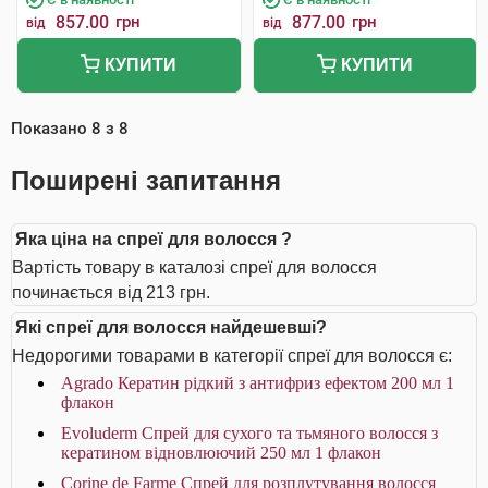
857.00
грн
877.00
грн
від
від
КУПИТИ
КУПИТИ
Показано
8
з
8
Поширені запитання
Яка ціна на спреї для волосся ?
Вартість товару в каталозі спреї для волосся
починається від 213 грн.
Які спреї для волосся найдешевші?
Недорогими товарами в категорії спреї для волосся є:
Agrado Кератин рідкий з антифриз ефектом 200 мл 1
флакон
Evoluderm Спрей для сухого та тьмяного волосся з
кератином відновлюючий 250 мл 1 флакон
Corine de Farme Спрей для розплутування волосся