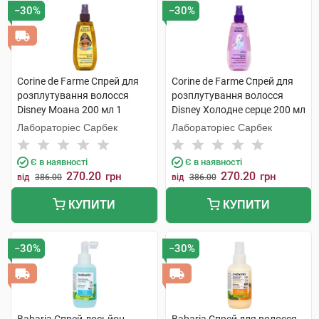
−30%
−30%
Corine de Farme Спрей для
Corine de Farme Спрей для
розплутування волосся
розплутування волосся
Disney Моана 200 мл 1
Disney Холодне серце 200 мл
флакон
1 флакон
Лабораторіес Сарбек
Лабораторіес Сарбек
Є в наявності
Є в наявності
270.20
270.20
грн
грн
від
386.00
від
386.00
КУПИТИ
КУПИТИ
−30%
−30%