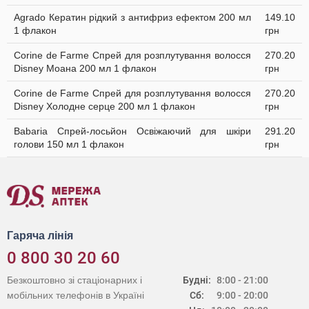
Agrado Кератин рідкий з антифриз ефектом 200 мл
149.10
1 флакон
грн
Corine de Farme Спрей для розплутування волосся
270.20
Disney Моана 200 мл 1 флакон
грн
Corine de Farme Спрей для розплутування волосся
270.20
Disney Холодне серце 200 мл 1 флакон
грн
Babaria Спрей-лосьйон Освіжаючий для шкіри
291.20
голови 150 мл 1 флакон
грн
Гаряча лінія
0 800 30 20 60
Безкоштовно зі стаціонарних і
Будні:
8:00 - 21:00
мобільних телефонів в Україні
Сб:
9:00 - 20:00