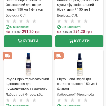
Babaria Спрей-лосьйон
Babaria Спрей для волосся
Освіжаючий для шкіри
мультифункціональний
голови 150 мл 1 флакон
біоактивний 150 мл 1
флакон
Беріоска С.Л.
Беріоска С.Л.
Є в наявності
Є в наявності
291.20
291.20
грн
грн
від
416.00
від
416.00
КУПИТИ
КУПИТИ
Phyto Спрей термозахисний
Phyto Blond Спрей для
відновлення для
світлого волосся 150 мл 1
пошкодженого та ламкого
флакон
волосся 150 мл 1 флакон
Лабораторії Фітосольба
Лабораторії Фітосольба
Є в наявності
Є в наявності