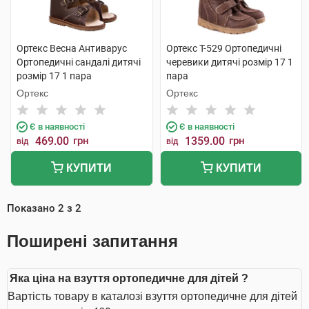
Ортекс Весна Антиварус
Ортекс Т-529 Ортопедичні
Ортопедичні сандалі дитячі
черевики дитячі розмір 17 1
розмір 17 1 пара
пара
Ортекс
Ортекс
Є в наявності
Є в наявності
469.00
грн
1359.00
грн
від
від
КУПИТИ
КУПИТИ
Показано
2
з
2
Поширені запитання
Яка ціна на взуття ортопедичне для дітей ?
Вартість товару в каталозі взуття ортопедичне для дітей