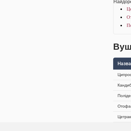
Найдоро
Це
От
По
Вушн
Назва
Ципроф
Кандиб
Поліде
Отофа 
Цетрак