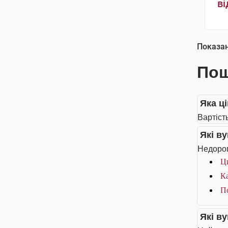
ві
Показа
Пош
Яка ці
Вартість
Які в
Недорог
Ци
Ка
По
Які в