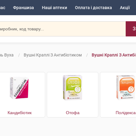
нас
Франшиза
Наші аптеки
Оплата і доставка
Акції
З
ь Вуха
Вушні Краплі З Антибіотиком
Вушні Краплі З Антиб
Кандибіотик
Отофа
Полідекса