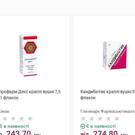
профарм Декс краплі вушні 7,5
Кандибіотик краплі вушні 5
 1 флакон
флакон
рмак
Гленмарк Фармасьютикалз
Є в наявності
Є в наявності
243.70
274.80
д
від