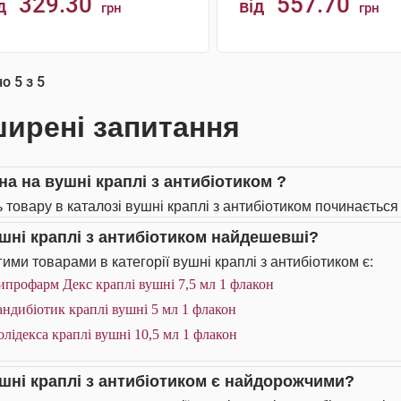
329.30
557.70
д
від
грн
грн
КУПИТИ
КУПИТИ
но
5
з
5
ирені запитання
на на вушні краплі з антибіотиком ?
 товару в каталозі вушні краплі з антибіотиком починається 
ушні краплі з антибіотиком найдешевші?
ими товарами в категорії вушні краплі з антибіотиком є:
профарм Декс краплі вушні 7,5 мл 1 флакон
ндибіотик краплі вушні 5 мл 1 флакон
лідекса краплі вушні 10,5 мл 1 флакон
ушні краплі з антибіотиком є найдорожчими?