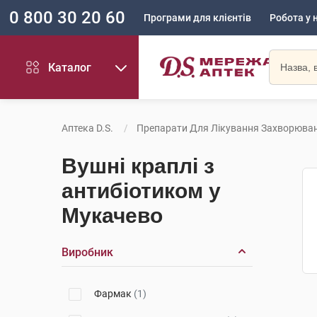
0 800 30 20 60
Програми для клієнтів
Робота у 
Каталог
Аптека D.S.
Препарати Для Лікування Захворюван
Вушні краплі з
антибіотиком у
Мукачево
Виробник
Фармак
(1)