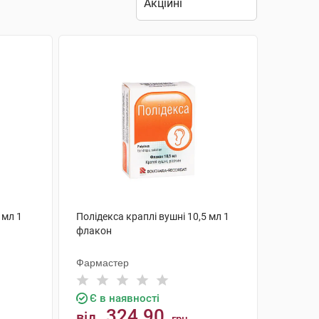
 мл 1
Полідекса краплі вушні 10,5 мл 1
флакон
Фармастер
Є в наявності
324.90
від