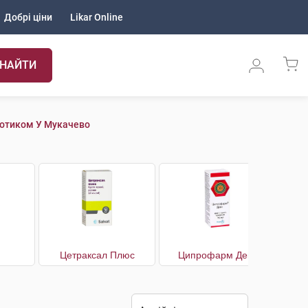
Добрі ціни
Likar Online
НАЙТИ
іотиком У Мукачево
Цетраксал Плюс
Ципрофарм Декс