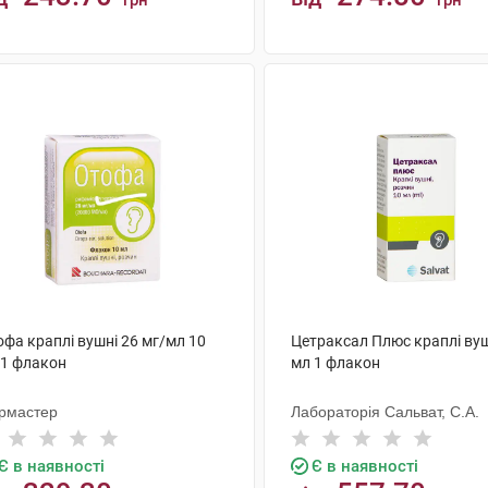
грн
грн
КУПИТИ
КУПИТИ
фа краплі вушні 26 мг/мл 10
Цетраксал Плюс краплі вуш
 1 флакон
мл 1 флакон
рмастер
Лабораторія Сальват, С.А.
Є в наявності
Є в наявності