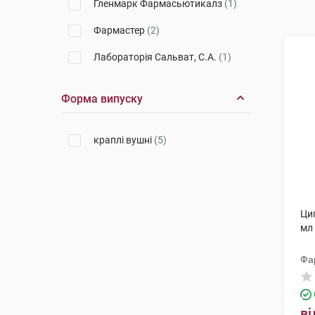
Гленмарк Фармасьютикалз
(1)
Фармастер
(2)
Лабораторія Сальват, С.А.
(1)
Форма випуску
краплі вушні
(5)
Ци
мл
Фа
ві