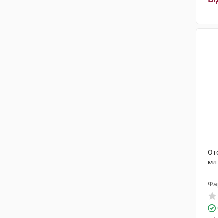
Ото
мл
Фа