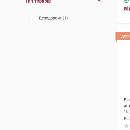
Тип товарів
ві
Дезодорант
(1)
дос
Bio
ант
10 
фл
Біо