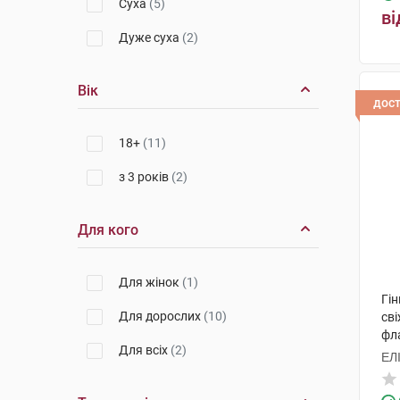
Суха
(5)
ві
Дуже суха
(2)
Вік
дос
18+
(11)
з 3 років
(2)
Для кого
Для жінок
(1)
Гін
Для дорослих
(10)
сві
фл
Для всіх
(2)
ЕЛ