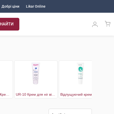
Добрі ціни
Likar Online
НАЙТИ
Diabetic Formula Крем для ніг для сухої шкіри стоп
UR-10 Крем для ніг від натоптишів та мозолів
Відлущуючий крем з 25% сечовини для пом'якшення стоп та п'ят