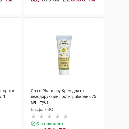
грн
грн
КУПИТИ
іг проти
Green Pharmacy Крем для ніг
л 1
дезодоруючий протигрибковий 75
мл 1 туба
Ельфа НВО
Є в наявності