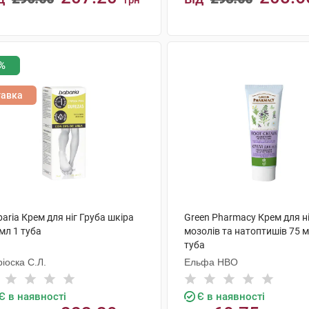
грн
КУПИТИ
КУПИТИ
%
тавка
aria Крем для ніг Груба шкіра
Green Pharmacy Крем для н
мл 1 туба
мозолів та натоптишів 75 м
туба
іоска С.Л.
Ельфа НВО
Є в наявності
Є в наявності