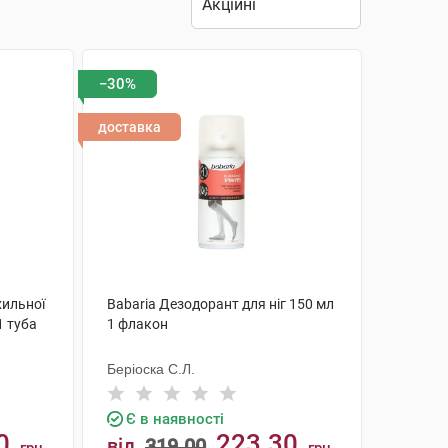
−30%
доставка
хильної
Babaria Дезодорант для ніг 150 мл
1 туба
1 флакон
Беріоска С.Л.
Є в наявності
0
223.30
від
319.00