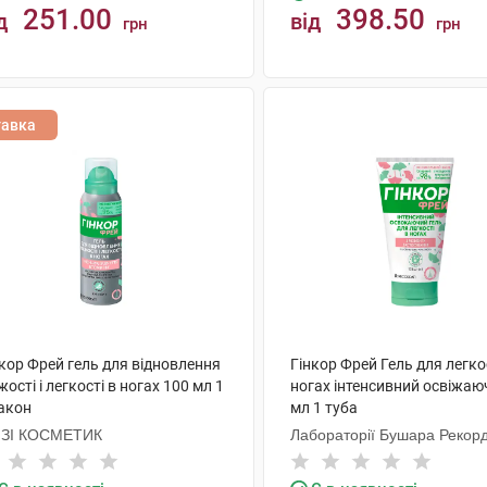
251.00
398.50
д
від
грн
грн
КУПИТИ
КУПИТИ
тавка
кор Фрей гель для відновлення
Гінкор Фрей Гель для легко
жості і легкості в ногах 100 мл 1
ногах інтенсивний освіжаю
акон
мл 1 туба
ІЗІ КОСМЕТИК
Лабораторії Бушара Рекорд