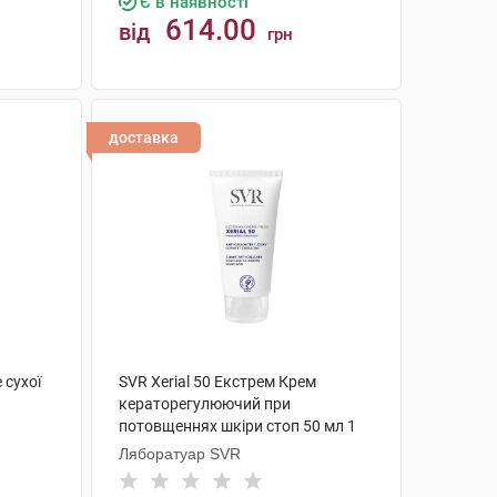
Є в наявності
614.00
від
грн
КУПИТИ
доставка
 сухої
SVR Xerial 50 Екстрем Крем
кераторегулюючий при
потовщеннях шкіри стоп 50 мл 1
туба
Ляборатуар SVR