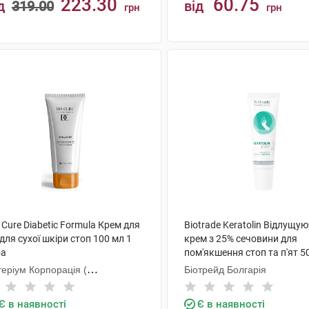
223.30
60.75
д
319.00
від
грн
грн
КУПИТИ
КУПИТИ
 Cure Diabetic Formula Крем для
Biotrade Keratolin Відлущу
 для сухої шкіри стоп 100 мл 1
крем з 25% сечовини для
ба
пом'якшення стоп та п'ят 5
туба
еріум Корпорація (
Біотрейд Болгарія
П+Галичфарм)
Є в наявності
Є в наявності