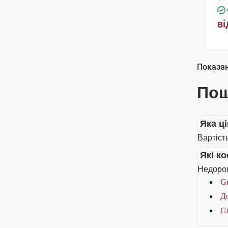
ві
Показа
Пош
Яка ці
Вартість
Які к
Недорог
Gr
До
Gr