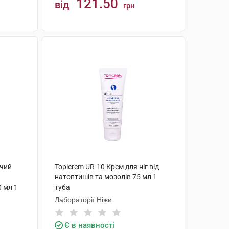
121.50
від
грн
КУПИТИ
ючий
Topicrem UR-10 Крем для ніг від
натоптишів та мозолів 75 мл 1
0 мл 1
туба
Лабораторії Ніжи
Є в наявності