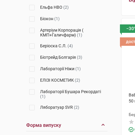
Ельфа НВО
(2)
Біокон
(1)
−30
Артеріум Корпорація (
КМП+Галичфарм)
(1)
дос
Беріоска С.Л.
(4)
Біотрейд Болгарія
(3)
Лабораторії Ніжи
(1)
ЕЛІЗІ КОСМЕТИК
(2)
Лабораторії Бушара Рекордаті
Bab
(1)
50 
Ляборатуар SVR
(2)
Бер
Форма випуску