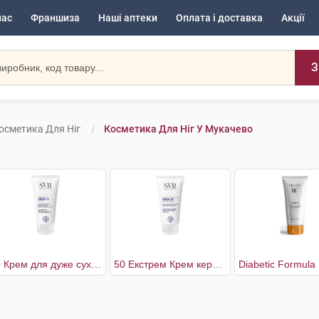
нас
Франшиза
Наші аптеки
Оплата і доставка
Акції
З
осметика Для Ніг
Косметика Для Ніг У Мукачево
30 Крем для дуже сухої шкіри стоп
50 Екстрем Крем кераторегулюючий при потовщеннях шкіри стоп