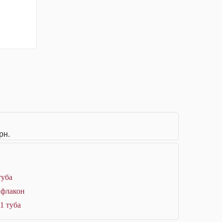
рн.
туба
 флакон
1 туба