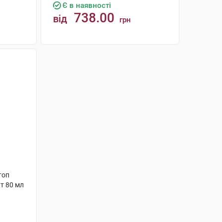
Є в наявності
738.00
від
грн
КУПИТИ
топ
т 80 мл