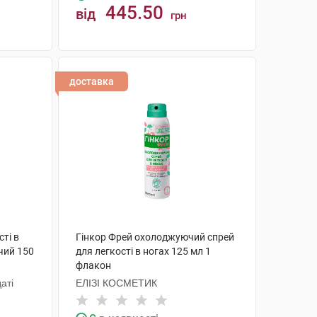
445.50
від
грн
КУПИТИ
доставка
сті в
Гінкор Фрей охолоджуючий спрей
чий 150
для легкості в ногах 125 мл 1
флакон
аті
ЕЛІЗІ КОСМЕТИК