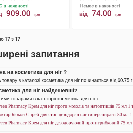
Є в наявності
Немає в наявності
909.00
74.00
д
від
грн
грн
АНАЛОГИ
КУПИТИ
но
17
з
17
ирені запитання
на на косметика для ніг ?
 товару в каталозі косметика для ніг починається від 60.75 г
осметика для ніг найдешевші?
ими товарами в категорії косметика для ніг є:
een Pharmacy Крем для ніг проти мозолів та натоптишів 75 мл 1 
ктор Біокон Спрей для стоп дезодорант-антиперспирант 80 мл 1
een Pharmacy Крем для ніг дезодоруючий протигрибковий 75 мл 