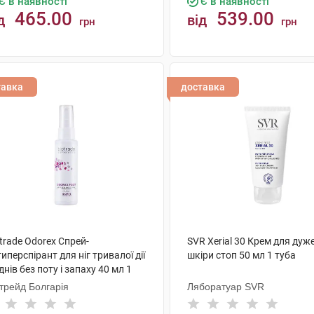
Є в наявності
Є в наявності
465.00
539.00
д
від
грн
грн
КУПИТИ
КУПИТИ
тавка
доставка
trade Odorex Спрей-
SVR Xerial 30 Крем для дуже
иперспірант для ніг тривалої дії
шкіри стоп 50 мл 1 туба
днів без поту і запаху 40 мл 1
акон
трейд Болгарія
Ляборатуар SVR