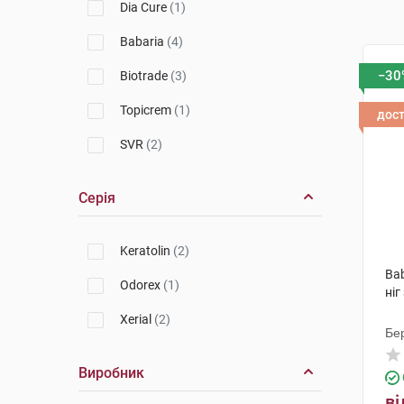
Dia Cure
(1)
Babaria
(4)
−30
Biotrade
(3)
Topicrem
(1)
дос
SVR
(2)
Серія
Keratolin
(2)
Ba
Odorex
(1)
ніг
Xerial
(2)
Бер
Виробник
ві