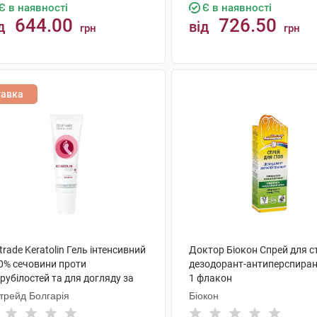
Є в наявності
Є в наявності
644.00
726.50
д
від
грн
грн
КУПИТИ
КУПИТИ
тавка
trade Keratolin Гель інтенсивний
Доктор Біокон Спрей для с
40% сечовини проти
дезодорант-антиперспиран
рубілостей та для догляду за
1 флакон
тями 15 мл 1 туба
трейд Болгарія
Біокон