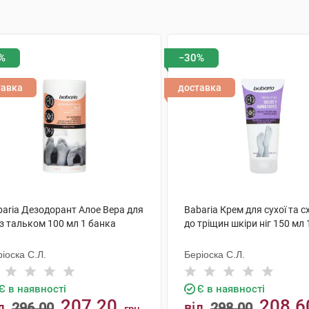
%
−30%
тавка
доставка
baria Дезодорант Алое Вера для
Babaria Крем для сухої та с
 з тальком 100 мл 1 банка
до тріщин шкіри ніг 150 мл 
іоска С.Л.
Беріоска С.Л.
Є в наявності
Є в наявності
207.20
208.6
д
296.00
від
298.00