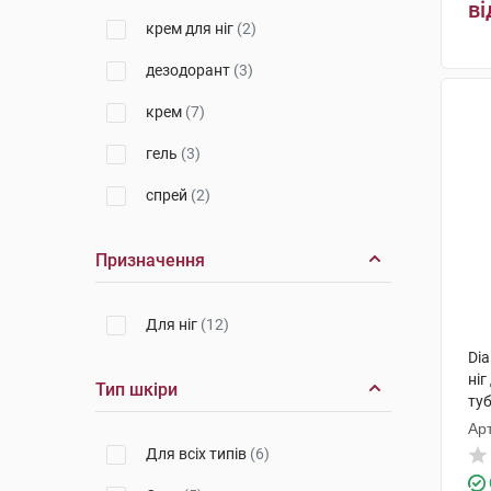
ві
крем для ніг
(2)
дезодорант
(3)
крем
(7)
гель
(3)
спрей
(2)
Призначення
Для ніг
(12)
Dia
ніг
Тип шкіри
ту
Арт
КМ
Для всіх типів
(6)