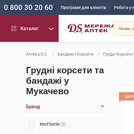
0 800 30 20 60
Програми для клієнтів
Робота у 
Каталог
Аптека D.S.
Бандажі І Корсети
Грудні Корсети
Грудні корсети та
бандажі у
Мукачево
дос
Бренд
MedTextile
(2)