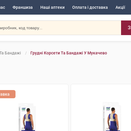
нас
Франшиза
Наші аптеки
Оплата і доставка
Акції
З
 Та Бандажі
Грудні Корсети Та Бандажі У Мукачево
тавка