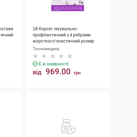
постави
2B Корсет лікувально-
тичний
профілактичний з 4 ребрами
жорсткості еластичний розмір
XL/XXL 1 шт
Техномедика
Є в наявності
969.00
від
грн
КУПИТИ