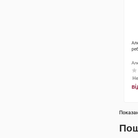
Ал
реб
Ал
Не
ві
Показа
Пош