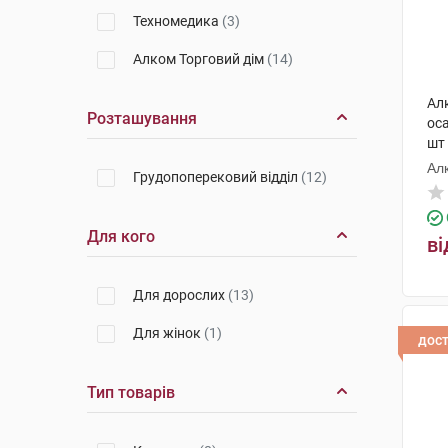
Техномедика
(3)
Алком Торговий дім
(14)
Алк
Розташування
оса
шт
Ал
Грудопоперековий відділ
(12)
Для кого
ві
Для дорослих
(13)
Для жінок
(1)
дос
Тип товарів