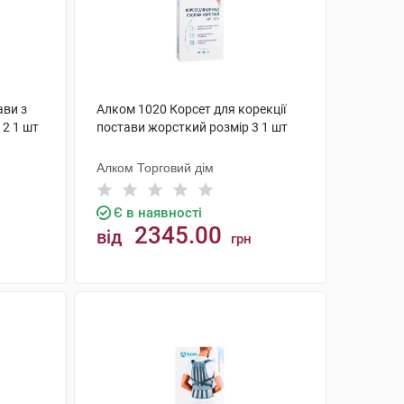
ави з
Алком 1020 Корсет для корекції
 2 1 шт
постави жорсткий розмір 3 1 шт
Алком Торговий дім
Є в наявності
2345.00
від
грн
КУПИТИ