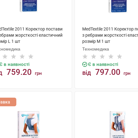
Textile 2011 Коректор постави
MedTextile 2011 Коректор 
ребрами жорсткості еластичний
з ребрами жорсткості елас
мір L 1 шт
розмір М 1 шт
хномедика
Техномедика
Є в наявності
Є в наявності
759.20
797.00
д
від
грн
грн
КУПИТИ
КУПИТИ
тавка