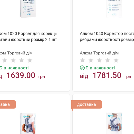
ом 1020 Корсет для корекції
Алком 1040 Коректор пост
стави жорсткий розмір 2 1 шт
ребрами жорсткості розмір
ком Торговий дім
Алком Торговий дім
Є в наявності
Є в наявності
1639.00
1781.50
д
від
грн
грн
КУПИТИ
КУПИТИ
тавка
доставка