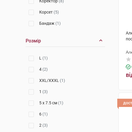
Коректор
(8)
Корсет
(5)
Бандаж
(1)
Алк
по
Розмір
Ал
L
(1)
4
(2)
ві
XXL/XXXL
(1)
1
(3)
5 x 7.5 см
(1)
дос
6
(1)
2
(3)