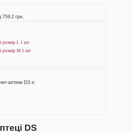
 759.2 грн.
 розмір L 1 шт
й розмір М 1 шт
нет-аптеки DS є:
аптеці DS