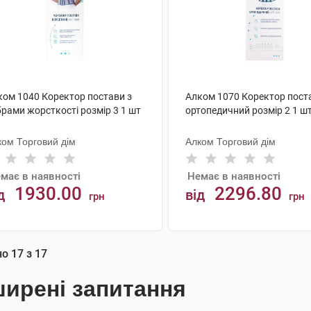
ком 1040 Коректор постави з
Алком 1070 Коректор пост
рами жорсткості розмір 3 1 шт
ортопедичний розмір 2 1 ш
ком Торговий дім
Алком Торговий дім
має в наявності
Немає в наявності
1930.00
2296.80
д
від
грн
грн
АНАЛОГИ
АНАЛОГИ
но
17
з
17
ирені запитання