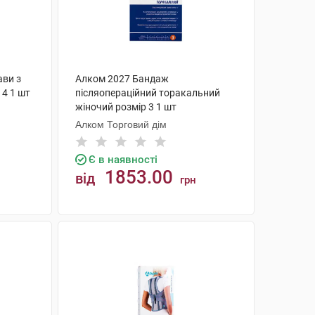
ави з
Алком 2027 Бандаж
 4 1 шт
післяопераційний торакальний
жіночий розмір 3 1 шт
Алком Торговий дім
Є в наявності
1853.00
від
грн
КУПИТИ