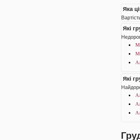
Яка ці
Вартість
Які г
Недорог
Me
Me
Ал
Які г
Найдоро
Ал
Ал
А
Груд