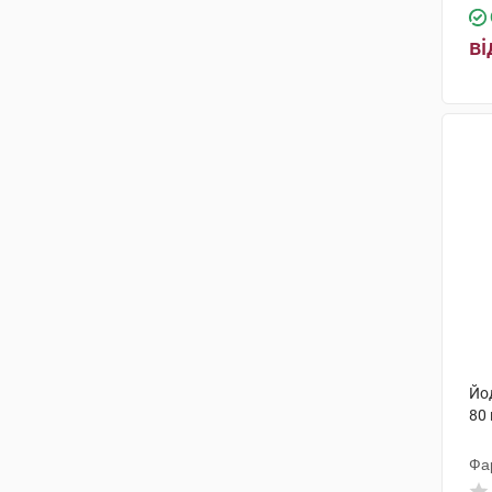
ві
Йо
80
Фа