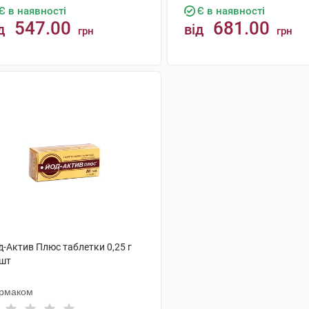
Є в наявності
Є в наявності
547.00
681.00
д
від
грн
грн
КУПИТИ
КУПИТИ
д-Актив Плюс таблетки 0,25 г
 шт
рмаком