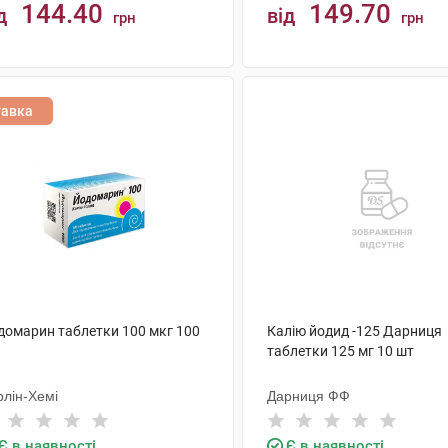
144.40
149.70
д
від
грн
грн
КУПИТИ
КУПИТИ
тавка
домарин таблетки 100 мкг 100
Калію йодид -125 Дарниця
таблетки 125 мг 10 шт
рлін-Хемі
Дарниця ФФ
Є в наявності
Є в наявності