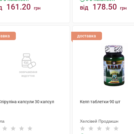
161.20
178.50
д
від
грн
грн
КУПИТИ
КУПИТИ
тавка
доставка
Спіруліна капсули 30 капсул
Келп таблетки 90 шт
ола
Хелсівей Продакшн