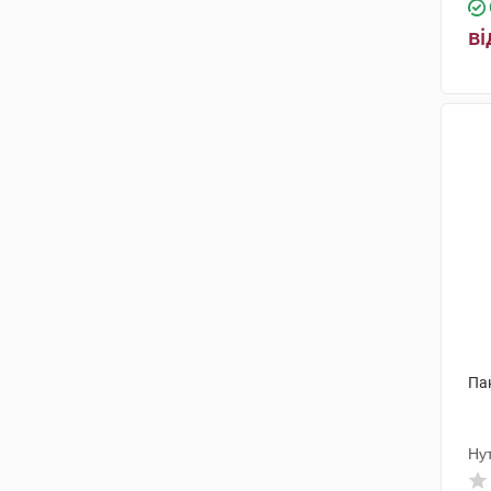
ві
Па
Ну