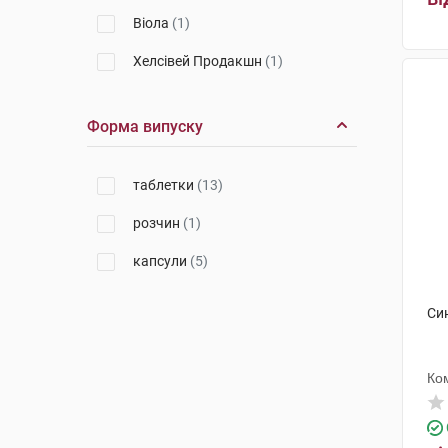
Віола
(1)
Хелсівей Продакшн
(1)
Систем Фарм
(1)
Форма випуску
Нутрімед
(2)
Солгар Вітамін енд Херб
(1)
таблетки
(13)
розчин
(1)
капсули
(5)
Си
Ко