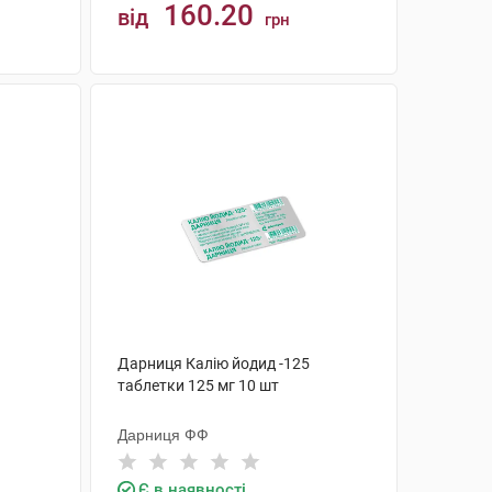
160.20
від
грн
КУПИТИ
Дарниця Калію йодид -125
таблетки 125 мг 10 шт
Дарниця ФФ
Є в наявності