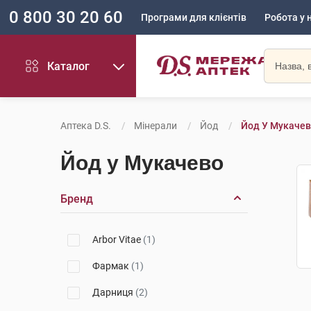
0 800 30 20 60
Програми для клієнтів
Робота у 
Каталог
Аптека D.S.
Мінерали
Йод
Йод У Мукаче
Йод у Мукачево
Бренд
Arbor Vitae
(1)
Фармак
(1)
Дарниця
(2)