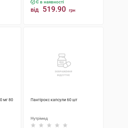
Є в наявності
519.90
від
грн
КУПИТИ
0 мг 80
Пантірокс капсули 60 шт
Нутрімед