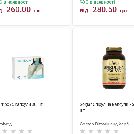
Є в наявності
Є в наявності
260.00
280.50
д
від
грн
грн
КУПИТИ
КУПИТИ
нтірокс капсули 30 шт
Solgar Спіруліна капсули 75
шт
трімед
Солгар Вітамін енд Херб