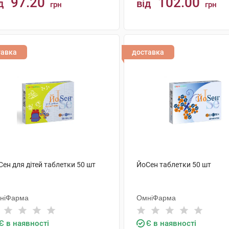
97.20
102.00
д
від
грн
грн
КУПИТИ
КУПИТИ
тавка
доставка
ен для дітей таблетки 50 шт
ЙоСен таблетки 50 шт
ніФарма
ОмніФарма
Є в наявності
Є в наявності