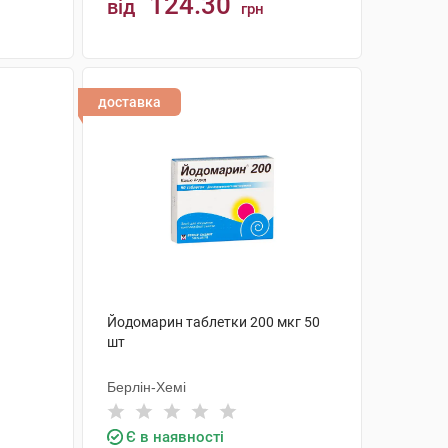
124.30
від
грн
КУПИТИ
доставка
Йодомарин таблетки 200 мкг 50
шт
Берлін-Хемі
Є в наявності