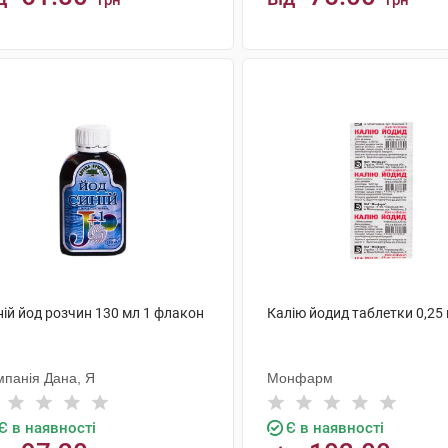
грн
грн
КУПИТИ
КУПИТИ
ній йод розчин 130 мл 1 флакон
Калію йодид таблетки 0,25 
мпанія Дана, Я
Монфарм
Є в наявності
Є в наявності