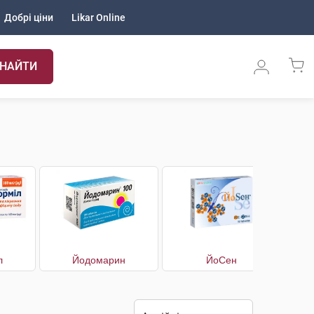
Добрі ціни
Likar Online
НАЙТИ
л
Йодомарин
ЙоСен
Й