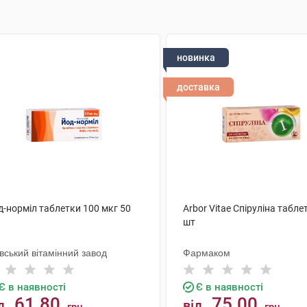
новинка
доставка
д-норміл таблетки 100 мкг 50
Arbor Vitae Спіруліна табле
шт
вський вітамінний завод
Фармаком
Є в наявності
Є в наявності
61.80
75.00
д
від