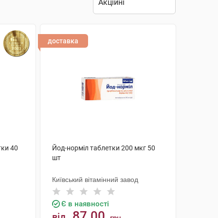
доставка
тки 40
Йод-норміл таблетки 200 мкг 50
шт
Київський вітамінний завод
Є в наявності
87.00
від