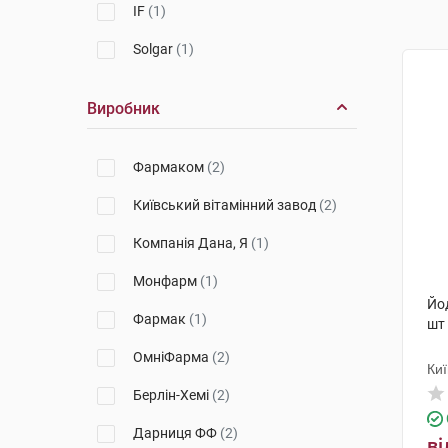
IF
(1)
Solgar
(1)
Виробник
Фармаком
(2)
Київський вітамінний завод
(2)
Компанія Дана, Я
(1)
Монфарм
(1)
Йо
Фармак
(1)
шт
ОмніФарма
(2)
Киї
Берлін-Хемі
(2)
Дарниця ФФ
(2)
ві