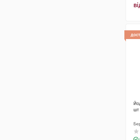
ві
дос
Йо
шт
Бе