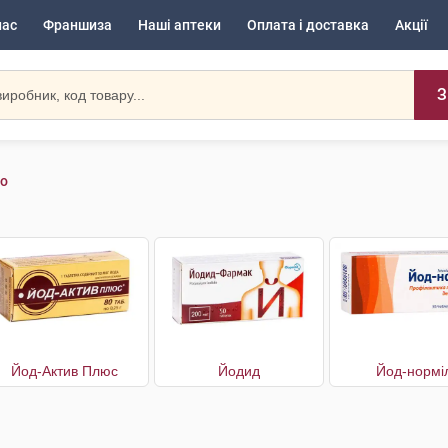
нас
Франшиза
Наші аптеки
Оплата і доставка
Акції
З
во
Йод-Актив Плюс
Йодид
Йод-нормі