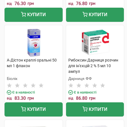
76.30
грн
76.80
грн
від
від
КУПИТИ
КУПИТИ
А-Дістон краплі оральні 50
Рибоксин Дарниця розчин
мл 1 флакон
для ін'єкцій 2 % 5 мл 10
ампул
Біолік
Дарниця ФФ
Є в наявності
Є в наявності
83.30
грн
86.80
грн
від
від
КУПИТИ
КУПИТИ