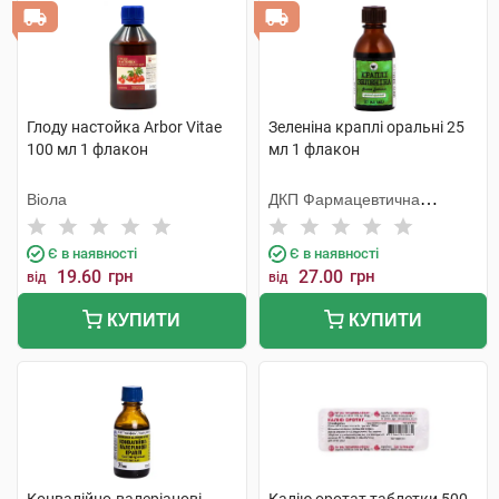
Глоду настойка Arbor Vitae
Зеленіна краплі оральні 25
100 мл 1 флакон
мл 1 флакон
Віола
ДКП Фармацевтична
фабрика
Є в наявності
Є в наявності
19.60
грн
27.00
грн
від
від
КУПИТИ
КУПИТИ