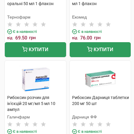
оральні 50 мл 1 флакон
мл 1 флакон
Тернофарм
Екомед
Є в наявності
Є в наявності
69.50
грн
76.00
грн
від
від
КУПИТИ
КУПИТИ
Рибоксин розчин для
Рибоксин Дарниця таблетки
ін'єкцій 20 мг/мл 5 мл 10
200 мг 50 шт
ампул
Галичфарм
Дарниця ФФ
Є в наявності
Є в наявності