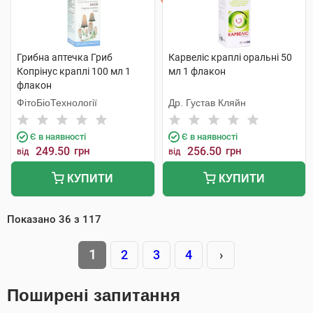
Грибна аптечка Гриб
Карвеліс краплі оральні 50
Копрінус краплі 100 мл 1
мл 1 флакон
флакон
ФітоБіоТехнології
Др. Густав Кляйн
Є в наявності
Є в наявності
249.50
грн
256.50
грн
від
від
КУПИТИ
КУПИТИ
Показано
36
з
117
1
2
3
4
›
Поширені запитання