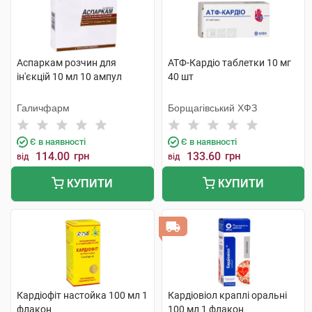
Аспаркам розчин для
АТФ-Кардіо таблетки 10 мг
ін'єкцій 10 мл 10 ампул
40 шт
Галичфарм
Борщагівський ХФЗ
Є в наявності
Є в наявності
114.00
грн
133.60
грн
від
від
КУПИТИ
КУПИТИ
Кардіофіт настойка 100 мл 1
Кардіовіол краплі оральні
флакон
100 мл 1 флакон