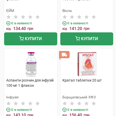
ЕЙМ
Віола
Є в наявності
Є в наявності
134.40
грн
141.20
грн
від
від
КУПИТИ
КУПИТИ
Аспангін розчин для інфузій
Кратал таблетки 20 шт
100 мг 1 флакон
Інфузія
Борщагівський ХФЗ
Є в наявності
Є в наявності
143.10
грн
156.40
грн
від
від