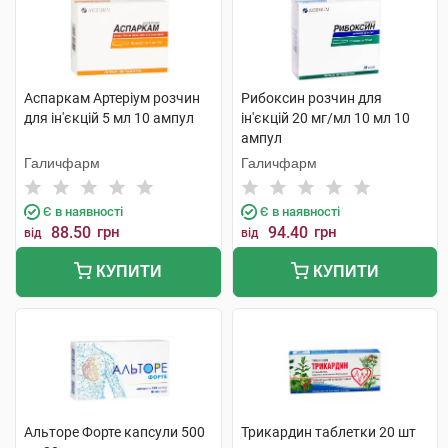
Аспаркам Артеріум розчин
Рибоксин розчин для
для ін'єкцій 5 мл 10 ампул
ін'єкцій 20 мг/мл 10 мл 10
ампул
Галичфарм
Галичфарм
Є в наявності
Є в наявності
88.50
грн
94.40
грн
від
від
КУПИТИ
КУПИТИ
Альторе Форте капсули 500
Трикардин таблетки 20 шт