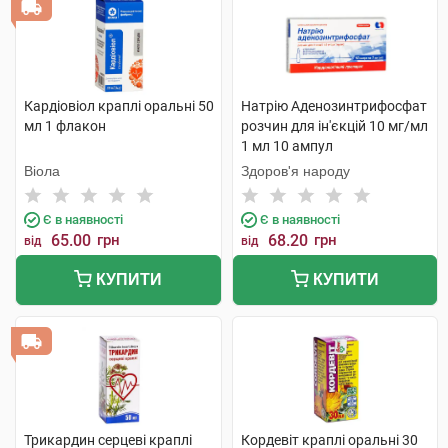
Кардіовіол краплі оральні 50
Натрію Аденозинтрифосфат
мл 1 флакон
розчин для ін'єкцій 10 мг/мл
1 мл 10 ампул
Віола
Здоров'я народу
Є в наявності
Є в наявності
65.00
грн
68.20
грн
від
від
КУПИТИ
КУПИТИ
Трикардин серцеві краплі
Кордевіт краплі оральні 30