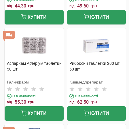
44.30
грн
49.60
грн
від
від
КУПИТИ
КУПИТИ
Аспаркам Артеріум таблетки
Рибоксин таблетки 200 мг
50 шт
50 шт
Галичфарм
Київмедпрепарат
Є в наявності
Є в наявності
55.30
грн
62.50
грн
від
від
КУПИТИ
КУПИТИ