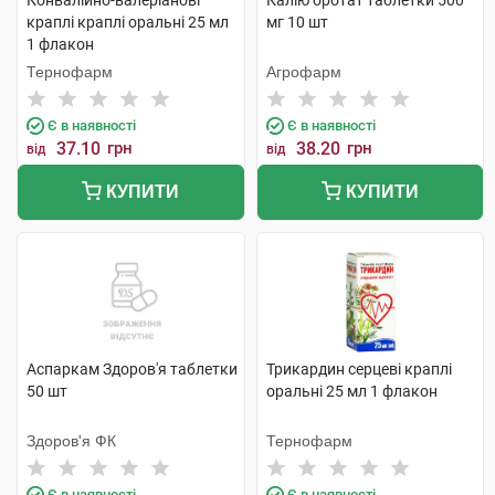
Конвалійно-валеріанові
Калію оротат таблетки 500
краплі краплі оральні 25 мл
мг 10 шт
1 флакон
Тернофарм
Агрофарм
Є в наявності
Є в наявності
37.10
грн
38.20
грн
від
від
КУПИТИ
КУПИТИ
Аспаркам Здоров'я таблетки
Трикардин серцеві краплі
50 шт
оральні 25 мл 1 флакон
Здоров'я ФК
Тернофарм
Є в наявності
Є в наявності