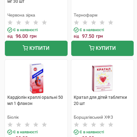
мг 30 шт
Червона зірка
Тернофарм
Є в наявності
Є в наявності
96.00
грн
97.50
грн
від
від
КУПИТИ
КУПИТИ
Кардіолін краплі оральні 50
Кратал для дітей таблетки
мл 1 флакон
20 шт
Біолік
Борщагівський ХФЗ
Є в наявності
Є в наявності