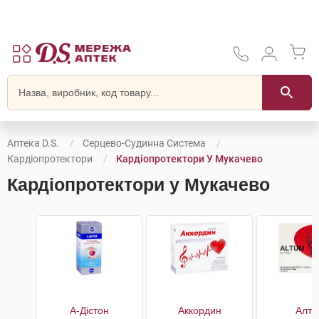
Аптека D.S.
Серцево-Судинна Система
Кардіопротектори
Кардіопротектори У Мукачево
Кардіопротектори у Мукачево
А-Дістон
Аккордин
Алту