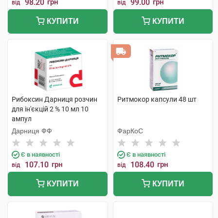
98.20
грн
99.00
грн
від
від
КУПИТИ
КУПИТИ
Рибоксин Дарниця розчин
Ритмокор капсули 48 шт
для ін'єкцій 2 % 10 мл 10
ампул
Дарниця ФФ
ФарКоС
Є в наявності
Є в наявності
107.10
грн
108.40
грн
від
від
КУПИТИ
КУПИТИ