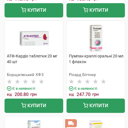
КУПИТИ
КУПИТИ
АТФ-Кардіо таблетки 20 мг
Пумпан краплі оральні 20 мл
40 шт
1 флакон
Борщагівський ХФЗ
Ріхард Біттнер
Є в наявності
Є в наявності
200.80
грн
247.70
грн
від
від
КУПИТИ
КУПИТИ