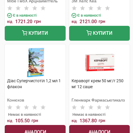
Мібе ГмбХ Арцнайміттель
3М Хелс Кеа
Є в наявності
Є в наявності
1721.20
грн
2121.00
грн
від
від
КУПИТИ
КУПИТИ
Діас Суперчистотіл 1,2 мл 1
Кераворт крем 50 мг/г 250
флакон
мг 12 саше
Конюхов
Гленмарк Фармасьютикалз
Немає в наявності
Немає в наявності
105.50
грн
1367.80
грн
від
від
АНАЛОГИ
АНАЛОГИ