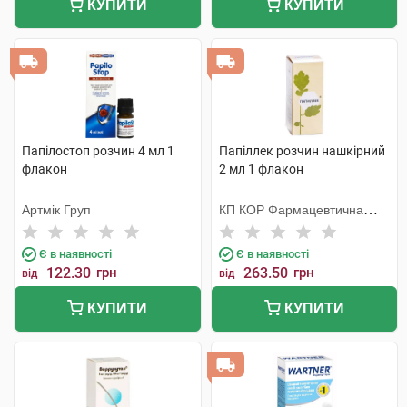
КУПИТИ
КУПИТИ
Папілостоп розчин 4 мл 1
Папіллек розчин нашкірний
флакон
2 мл 1 флакон
Артмік Груп
КП КОР Фармацевтична
фабрика
Є в наявності
Є в наявності
122.30
грн
263.50
грн
від
від
КУПИТИ
КУПИТИ