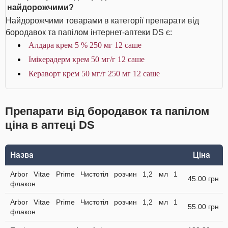
найдорожчими?
Найдорожчими товарами в категорії препарати від
бородавок та папілом інтернет-аптеки DS є:
Алдара крем 5 % 250 мг 12 саше
Імікерадерм крем 50 мг/г 12 саше
Кераворт крем 50 мг/г 250 мг 12 саше
Препарати від бородавок та папілом
ціна в аптеці DS
Назва
Ціна
Arbor Vitae Prime Чистотіл розчин 1,2 мл 1
45.00 грн
флакон
Arbor Vitae Prime Чистотіл розчин 1,2 мл 1
55.00 грн
флакон