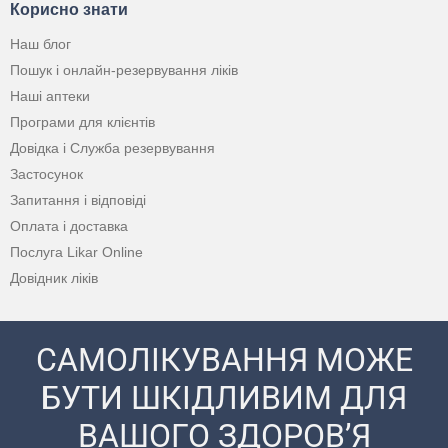
Корисно знати
Наш блог
Пошук і онлайн-резервування ліків
Наші аптеки
Програми для клієнтів
Довідка і Служба резервування
Застосунок
Запитання і відповіді
Оплата і доставка
Послуга Likar Online
Довідник ліків
САМОЛІКУВАННЯ МОЖЕ
БУТИ ШКІДЛИВИМ ДЛЯ
ВАШОГО ЗДОРОВ’Я