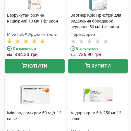
Веррукутан розчин
Вартнер Кріо Пристрій для
нашкірний 13 мл 1 флакон
видалення бородавок
аерозоль 50 мл 1 флакон
Мібе ГмбХ Арцнайміттель
Фармаспрей
Є в наявності
Є в наявності
444.30
грн
736.90
грн
від
від
КУПИТИ
КУПИТИ
Імікерадерм крем 50 мг/г 12
Алдара крем 5 % 250 мг 12
саше
саше