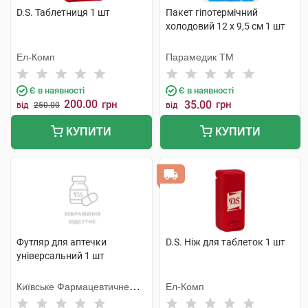
D.S. Таблетниця 1 шт
Пакет гіпотермічний
холодовий 12 x 9,5 см 1 шт
Ел-Комп
Парамедик ТМ
Є в наявності
Є в наявності
200.00
грн
35.00
грн
від
250.00
від
КУПИТИ
КУПИТИ
Футляр для аптечки
D.S. Ніж для таблеток 1 шт
універсальний 1 шт
Київське Фармацевтичне
Ел-Комп
Товариство ТОВ (Україна)