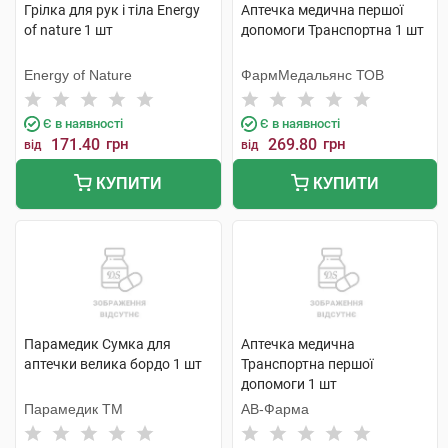
Грілка для рук і тіла Energy
Аптечка медична першої
of nature 1 шт
допомоги Транспортна 1 шт
Energy of Nature
ФармМедальянс ТОВ
Є в наявності
Є в наявності
171.40
грн
269.80
грн
від
від
КУПИТИ
КУПИТИ
Парамедик Сумка для
Аптечка медична
аптечки велика бордо 1 шт
Транспортна першої
допомоги 1 шт
Парамедик ТМ
АВ-Фарма