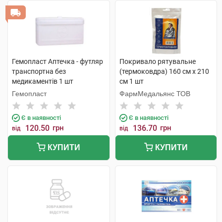
Гемопласт Аптечка - футляр
Покривало рятувальне
транспортна без
(термоковдра) 160 см х 210
медикаментів 1 шт
см 1 шт
Гемопласт
ФармМедальянс ТОВ
Є в наявності
Є в наявності
120.50
грн
136.70
грн
від
від
КУПИТИ
КУПИТИ