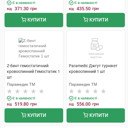
Є в наявності
Є в наявності
371.30
грн
435.50
грн
від
від
КУПИТИ
КУПИТИ
Z-бинт гемостатичний
Paramedic Джгут турнікет
кровоспинний Гемостатик 1
кровоспинний 1 шт
шт
Парамедик ТМ
Парамедик ТМ
Є в наявності
Є в наявності
519.80
грн
556.00
грн
від
від
КУПИТИ
КУПИТИ