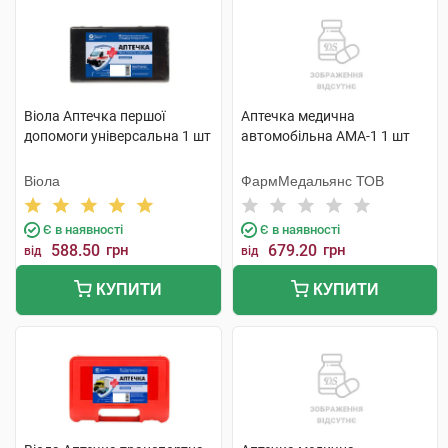
Віола Аптечка першої
Аптечка медична
допомоги універсальна 1 шт
автомобільна АМА-1 1 шт
Віола
ФармМедальянс ТОВ
Є в наявності
Є в наявності
588.50
грн
679.20
грн
від
від
КУПИТИ
КУПИТИ