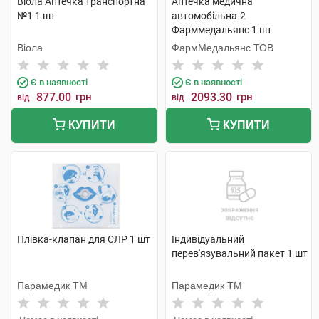
Віола Аптечка транспортна
Аптечка медична
№1 1 шт
автомобільна-2
Фарммедальянс 1 шт
Віола
ФармМедальянс ТОВ
Є в наявності
Є в наявності
877.00
грн
2093.30
грн
від
від
КУПИТИ
КУПИТИ
Плівка-клапан для СЛР 1 шт
Індивідуальний
перев'язувальний пакет 1 шт
Парамедик ТМ
Парамедик ТМ